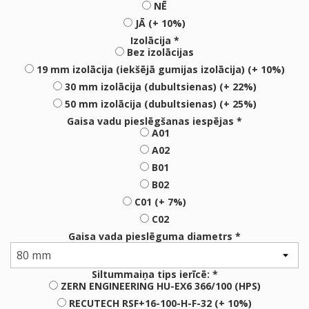
NĒ
JĀ (+ 10%)
Izolācija *
Bez izolācijas
19 mm izolācija (iekšējā gumijas izolācija) (+ 10%)
30 mm izolācija (dubultsienas) (+ 22%)
50 mm izolācija (dubultsienas) (+ 25%)
Gaisa vadu pieslēgšanas iespējas *
A01
A02
B01
B02
C01 (+ 7%)
C02
Gaisa vada pieslēguma diametrs *
Siltummaiņa tips ierīcē: *
ZERN ENGINEERING HU-EX6 366/100 (HPS)
RECUTECH RSF+16-100-H-F-32 (+ 10%)