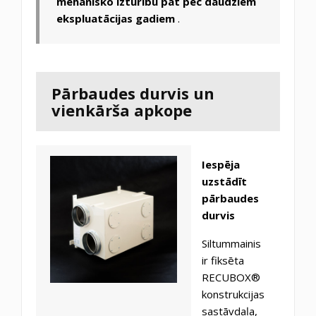
mehānisko izturību pat pēc daudziem
ekspluatācijas gadiem
.
Pārbaudes durvis un
vienkārša apkope
Iespēja
uzstādīt
pārbaudes
durvis
Siltummainis
ir fiksēta
RECUBOX®
konstrukcijas
sastāvdaļa,