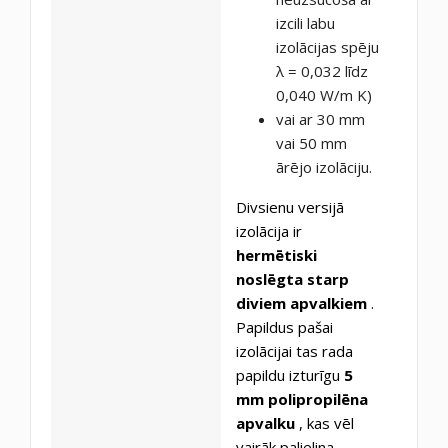
izcili labu
izolācijas spēju
λ = 0,032 līdz
0,040 W/m K)
vai ar 30 mm
vai 50 mm
ārējo izolāciju.
Divsienu versijā
izolācija ir
hermētiski
noslēgta starp
diviem apvalkiem
.
Papildus pašai
izolācijai tas rada
papildu izturīgu
5
mm polipropilēna
apvalku
, kas vēl
vairāk palielina