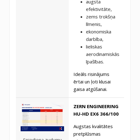
augsta
efektivitāte,
zems trokšņa
līmenis,
ekonomiska
darbība,
lieliskas
aerodinamiskās
īpašības.
Ideāls risinājums
ērtai un ļoti klusai
gaisa atgūšanai.
ZERN ENGINEERING
HU-HD EX6 366/100
Augstas kvalitātes
pretplūsmas
Spiediena zudumu