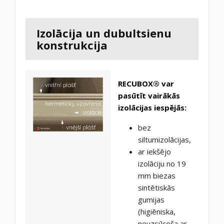
Izolācija un dubultsienu
konstrukcija
RECUBOX® var
pasūtīt vairākās
izolācijas iespējās:
bez
siltumizolācijas,
ar iekšējo
izolāciju no 19
mm biezas
sintētiskās
gumijas
(higiēniska,
neuzsūcoša ar