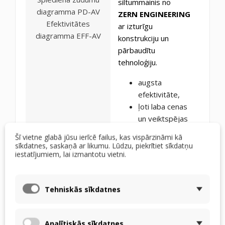
siltummainis no
diagramma PD-AV
ZERN ENGINEERING
Efektivitātes
ar izturīgu
diagramma EFF-AV
konstrukciju un
pārbaudītu
tehnoloģiju.
augsta
efektivitāte,
ļoti laba cenas
un veiktspējas
attiecība,
Šī vietne glabā jūsu ierīcē failus, kas vispārzināmi kā
mehāniskā
sīkdatnes, saskaņā ar likumu. Lūdzu, piekrītiet sīkdatņu
iestatījumiem, lai izmantotu vietni.
izturība,
ilgtermiņa
stabila darbība.
Tehniskās sīkdatnes
Pārbaudīts
risinājums
ekonomiskai un
Analītiskās sīkdatnes