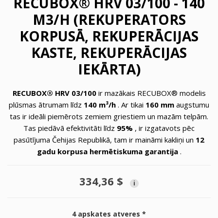
RECUBOX® HRV 03/100 - 140
M3/H (REKUPERATORS
KORPUSĀ, REKUPERĀCIJAS
KASTE, REKUPERĀCIJAS
IEKĀRTA)
RECUBOX® HRV 03/100
ir mazākais RECUBOX® modelis
plūsmas ātrumam līdz
140 m³/h
. Ar tikai
160 mm
augstumu
tas ir ideāli piemērots zemiem griestiem un mazām telpām.
Tas piedāvā efektivitāti līdz
95%
, ir izgatavots pēc
pasūtījuma Čehijas Republikā, tam ir maināmi kakliņi un
12
gadu korpusa hermētiskuma garantija
.
334,36 $
i
4 apskates atveres *