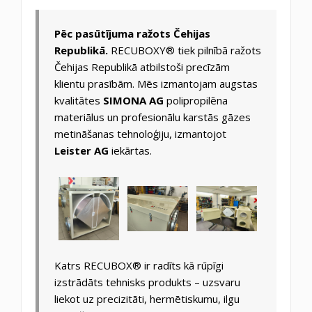
Pēc pasūtījuma ražots Čehijas
Republikā.
RECUBOXY® tiek pilnībā ražots
Čehijas Republikā atbilstoši precīzām
klientu prasībām. Mēs izmantojam augstas
kvalitātes
SIMONA AG
polipropilēna
materiālus un profesionālu karstās gāzes
metināšanas tehnoloģiju, izmantojot
Leister AG
iekārtas.
Katrs RECUBOX® ir radīts kā rūpīgi
izstrādāts tehnisks produkts – uzsvaru
liekot uz precizitāti, hermētiskumu, ilgu