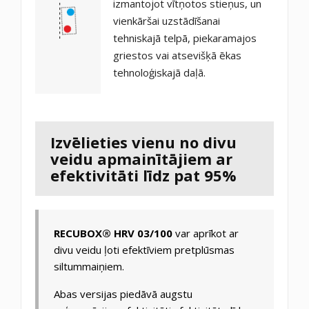
izmantojot vītņotos stieņus, un
vienkāršai uzstādīšanai
tehniskajā telpā, piekaramajos
griestos vai atsevišķā ēkas
tehnoloģiskajā daļā.
Izvēlieties vienu no divu
veidu apmainītājiem ar
efektivitāti līdz pat 95%
RECUBOX® HRV 03/100
var aprīkot ar
divu veidu ļoti efektīviem pretplūsmas
siltummaiņiem.
Abas versijas piedāvā augstu