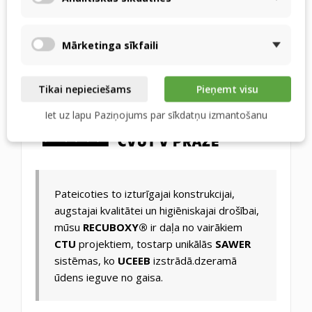
uzticamai siltuma
atgūšanai.
Mārketinga sīkfaili
Tikai nepieciešams
Pieņemt visu
Iet uz lapu Paziņojums par sīkdatņu izmantošanu
Pateicoties to izturīgajai konstrukcijai,
augstajai kvalitātei un higiēniskajai drošībai,
mūsu
RECUBOXY®
ir daļa no vairākiem
CTU
projektiem, tostarp unikālās
SAWER
sistēmas, ko
UCEEB
izstrādā.dzeramā
ūdens ieguve no gaisa.