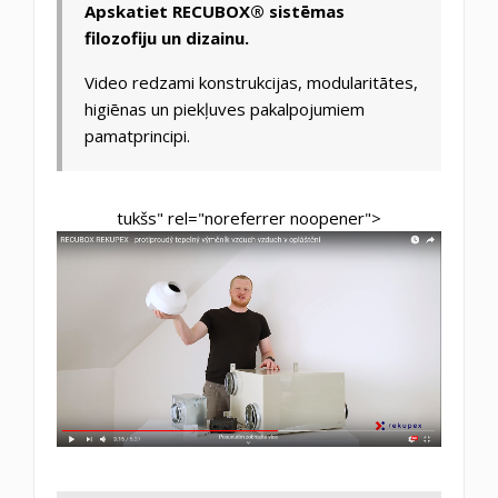
Apskatiet RECUBOX® sistēmas
filozofiju un dizainu.
Video redzami konstrukcijas, modularitātes,
higiēnas un piekļuves pakalpojumiem
pamatprincipi.
tukšs" rel="noreferrer noopener">