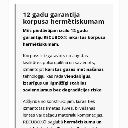
12 gadu garantija
korpusa hermētiskumam
Mēs piedāvājam izcilu 12 gadu
garantiju RECUBOX® iekārtas korpusa
hermētiskumam.
Korpuss ir izgatavots no augstas
kvalitātes polipropilēna un savienots,
izmantojot
karstās gāzes metināšanas
tehnoloģiju, kas rada
viendabīgus,
izturīgus un ilgmūžīgi stabilus
savienojumus bez degradācijas riska
.
Atšķirībā no konstrukcijām, kurās tiek
izmantotas līmētas šuves, blīvēšanas
lentes vai dažādu materiālu kombinācijas,
RECUBOX® saglabā
hermētiskumu un