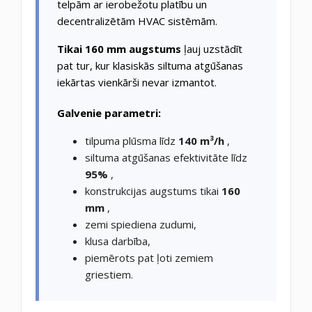
telpām ar ierobežotu platību un
decentralizētām HVAC sistēmām.
Tikai 160 mm augstums
ļauj uzstādīt
pat tur, kur klasiskās siltuma atgūšanas
iekārtas vienkārši nevar izmantot.
Galvenie parametri:
tilpuma plūsma līdz
140 m³/h
,
siltuma atgūšanas efektivitāte līdz
95%
,
konstrukcijas augstums tikai
160
mm
,
zemi spiediena zudumi,
klusa darbība,
piemērots pat ļoti zemiem
griestiem.