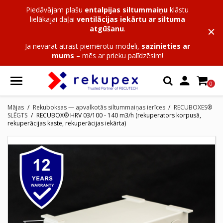
Piedāvājam plašu
entalpijas siltummaiņu
klāstu
lielākajai daļai
ventilācijas iekārtu ar siltuma
atgūšanu
.
Ja nevarat atrast piemērotu modeli,
sazinieties ar
mums
– mēs ar prieku palīdzēsim!

0
Mājas
Rekuboksas — apvalkotās siltummaiņas ierīces
RECUBOXES®
SLĒGTS
RECUBOX® HRV 03/100 - 140 m3/h (rekuperators korpusā,
rekuperācijas kaste, rekuperācijas iekārta)