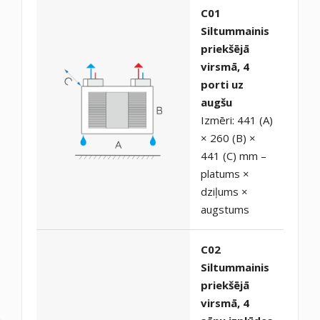
C01
Siltummainis
priekšējā
virsmā, 4
porti uz
augšu
Izmēri: 441 (A)
× 260 (B) ×
441 (C) mm –
platums ×
dziļums ×
augstums
C02
Siltummainis
priekšējā
virsmā, 4