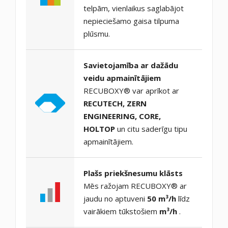
telpām, vienlaikus saglabājot
nepieciešamo gaisa tilpuma
plūsmu.
Savietojamība ar dažādu
veidu apmainītājiem
RECUBOXY® var aprīkot ar
RECUTECH, ZERN
ENGINEERING, CORE,
HOLTOP
un citu saderīgu tipu
apmainītājiem.
Plašs priekšnesumu klāsts
Mēs ražojam RECUBOXY® ar
jaudu no aptuveni
50 m³/h
līdz
vairākiem tūkstošiem
m³/h
.