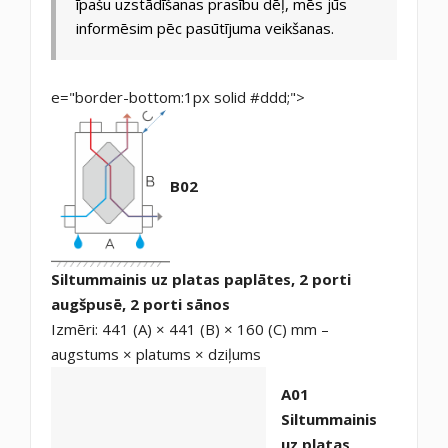
īpašu uzstādīšanas prasību dēļ, mēs jūs
informēsim pēc pasūtījuma veikšanas.
e="border-bottom:1px solid #ddd;">
B02
Siltummainis uz platas paplātes, 2 porti
augšpusē, 2 porti sānos
Izmēri: 441 (A) × 441 (B) × 160 (C) mm –
augstums × platums × dziļums
A01
Siltummainis
uz platas