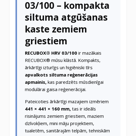
03/100 – kompakta
siltuma atgūšanas
kaste zemiem
griestiem
RECUBOX® HRV 03/100
ir mazākais
RECUBOX® mūsu klāstā. Kompakts,
ārkārtīgi izturīgs un higiēniski tīrs
apvalkots siltuma reģenerācijas
apmainis,
kas paredzēts mūsdienīgai
modulārai gaisa reģenerācijai.
Pateicoties ārkārtīgi mazajiem izmēriem
441 × 441 × 160 mm,
tas ir ideāls
risinājums zemiem griestiem, maziem
dzīvokļiem, mini māju projektiem,
tualetēm, sanitārajām telpām, tehniskām