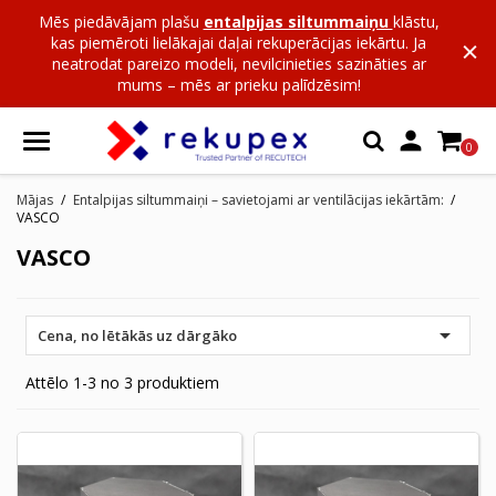
Mēs piedāvājam plašu
entalpijas siltummaiņu
klāstu,
kas piemēroti lielākajai daļai rekuperācijas iekārtu. Ja
neatrodat pareizo modeli, nevilcinieties sazināties ar
mums – mēs ar prieku palīdzēsim!

0
Mājas
Entalpijas siltummaiņi – savietojami ar ventilācijas iekārtām:
VASCO
VASCO

Cena, no lētākās uz dārgāko
Attēlo 1-3 no 3 produktiem