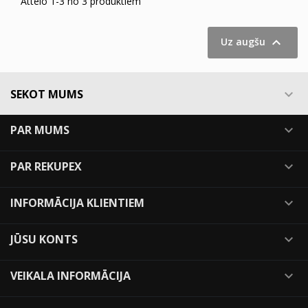
Attēlo 1-3 no 3 produktiem

Uz augšu
SEKOT MUMS

PAR MUMS

PAR REKUPEX

INFORMĀCIJA KLIENTIEM

JŪSU KONTS

VEIKALA INFORMĀCIJA
