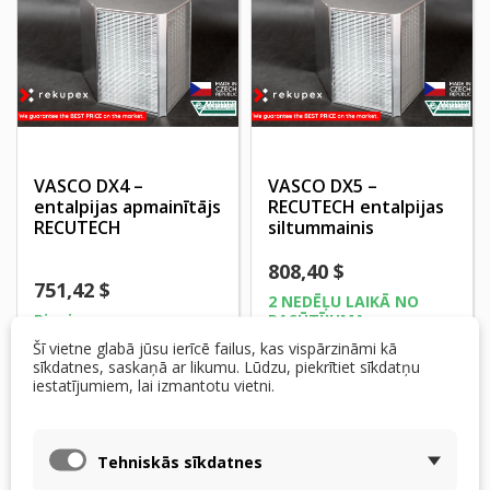
VASCO DX4 –
VASCO DX5 –
entalpijas apmainītājs
RECUTECH entalpijas
RECUTECH
siltummainis
808,40 $
751,42 $
2 NEDĒĻU LAIKĀ NO
Pieejams
PASŪTĪJUMA
Šī vietne glabā jūsu ierīcē failus, kas vispārzināmi kā
Pievienot grozam
Pievienot grozam
sīkdatnes, saskaņā ar likumu. Lūdzu, piekrītiet sīkdatņu
iestatījumiem, lai izmantotu vietni.
Tehniskās sīkdatnes