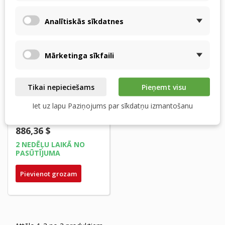
Analītiskās sīkdatnes
Mārketinga sīkfaili
Tikai nepieciešams
Pieņemt visu
VASCO DX6 –
RECUTECH entalpijas
Iet uz lapu Paziņojums par sīkdatņu izmantošanu
siltummainis
886,36 $
2 NEDĒĻU LAIKĀ NO
PASŪTĪJUMA
Pievienot grozam