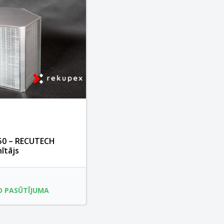
50 – RECUTECH
ītājs
O PASŪTĪJUMA