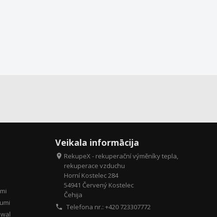
Veikala informācija
RekupeX - rekuperační výměníky tepla,

rekuperace vzduchu
Horní Kostelec 284
54941 Červený Kostelec
umi
Čehija
jumi
Telefona nr.: +420
723307772

awal