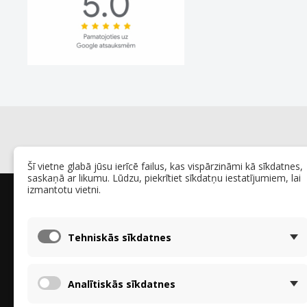
Šī vietne glabā jūsu ierīcē failus, kas vispārzināmi kā sīkdatnes,
saskaņā ar likumu. Lūdzu, piekrītiet sīkdatņu iestatījumiem, lai
izmantotu vietni.
Par mums
Par Reku
Par mums - 
Mēs specializējamies entalpijas siltummaiņos
Tehniskās sīkdatnes
Personas d
Brink, Stiebel-Eltron, Proxon-Zimmerman,
"VDAR"
Tecalor, Vallox un citiem ražotājiem. Piedāvājam
Recyklace a
gan atsevišķus rekuperatorus, gan pilnus
Paziņojums
Analītiskās sīkdatnes
izmantošanu
komplektus ar filtriem un gaisa jonizatoriem.