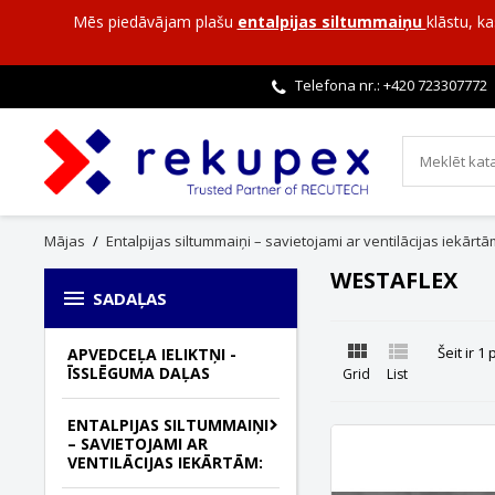
Mēs piedāvājam plašu
entalpijas siltummaiņu
klāstu, k
Telefona nr.: +420
723307772
Mājas
Entalpijas siltummaiņi – savietojami ar ventilācijas iekārtā
WESTAFLEX

SADAĻAS


Šeit ir 1
APVEDCEĻA IELIKTŅI -
ĪSSLĒGUMA DAĻAS
Grid
List
ENTALPIJAS SILTUMMAIŅI
– SAVIETOJAMI AR
VENTILĀCIJAS IEKĀRTĀM: