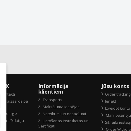
peX
Informācija
Jūsu konts
klientiem
kontakti
Order tracking
Transports
atu aizsardzība
Ienākt
Maksājuma iespējas
Izveidot kontu
 ekologie
Noteikumi un nosacījumi
Mani paziņoj
 par sīkdatņu
Lietošanas instrukcijas un
Sīkfailu iestatī
Sertifikāti
Order Withdr