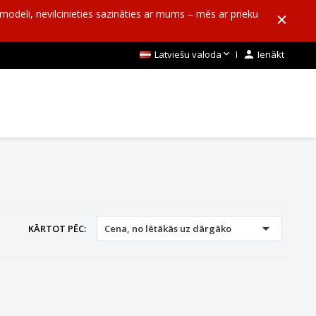
o modeli, nevilcinieties sazināties ar mums – mēs ar prieku

Latviešu valoda

Ienākt

KĀRTOT PĒC:
Cena, no lētākās uz dārgāko