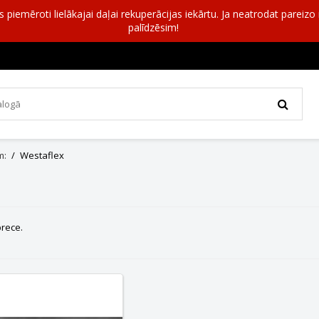
as piemēroti lielākajai daļai rekuperācijas iekārtu. Ja neatrodat pareiz
palīdzēsim!
m:
Westaflex
 prece.