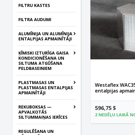
FILTRU KASTES
FILTRA AUDUMI
ALUMĪNIJA UN ALUMĪNIJA
ENTALPIJAS APMAINĪTĀJI
ĶĪMISKI IZTURĪGA GAISA
KONDICIONĒŠANA UN
SILTUMA ATGŪŠANA
PELDBASEINIEM
PLASTMASAS UN
Westaflex WAC3
PLASTMASAS ENTALPIJAS
entalpijas apmain
APMAINĪTĀJI
REKUBOKSAS —
596,75 $
APVALKOTĀS
2 NEDĒĻU LAIKĀ N
SILTUMMAIŅAS IERĪCES
REGULĒŠANA UN