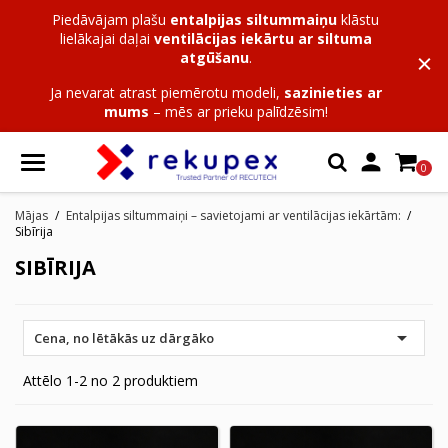
Piedāvājam plašu
entalpijas siltummaiņu
klāstu
lielākajai daļai
ventilācijas iekārtu ar siltuma
atgūšanu
.
Ja nevarat atrast piemērotu modeli,
sazinieties ar
mums
– mēs ar prieku palīdzēsim!

0
Mājas
Entalpijas siltummaiņi – savietojami ar ventilācijas iekārtām:
Sibīrija
SIBĪRIJA

Cena, no lētākās uz dārgāko
Attēlo 1-2 no 2 produktiem