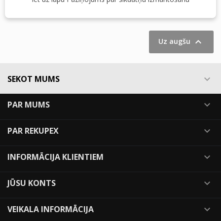
Attēlo 1-2 no 2 produktiem

Uz augšu
SEKOT MUMS

PAR MUMS

PAR REKUPEX

INFORMĀCIJA KLIENTIEM

JŪSU KONTS

VEIKALA INFORMĀCIJA
