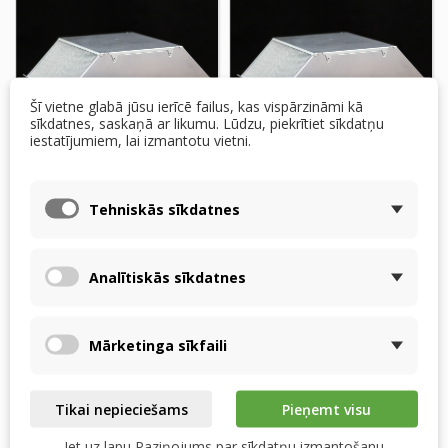
Šī vietne glabā jūsu ierīcē failus, kas vispārzināmi kā
sīkdatnes, saskaņā ar likumu. Lūdzu, piekrītiet sīkdatņu
iestatījumiem, lai izmantotu vietni.
Siber DF EVO 1, 2 -
Siber DF EVO 3, 4 –
Tehniskās sīkdatnes
RECUTECH entalpijas
RECUTECH entalpijas
siltummainis
siltummainis...
Analītiskās sīkdatnes
805,75 $
593,50 $
2 NEDĒĻU LAIKĀ NO
Pieejams
PASŪTĪJUMA
Mārketinga sīkfaili
Pievienot grozam
Pievienot grozam
Tikai nepieciešams
Pieņemt visu
Iet uz lapu Paziņojums par sīkdatņu izmantošanu