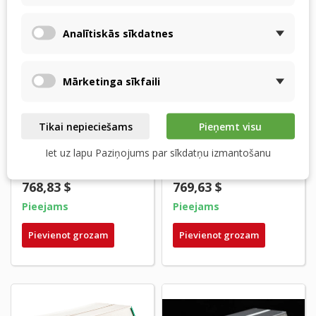
Analītiskās sīkdatnes
Mārketinga sīkfaili
Tikai nepieciešams
Pieņemt visu
Stiebel-Eltron LWZ
Stiebel-Eltron LWZ 70
604-5-8, 303, 304, 403,
Plus, 170 Plus, 270
Iet uz lapu Paziņojums par sīkdatņu izmantošanu
404, 504 -...
Plus, 370 Plus...
768,83 $
769,63 $
Pieejams
Pieejams
Pievienot grozam
Pievienot grozam