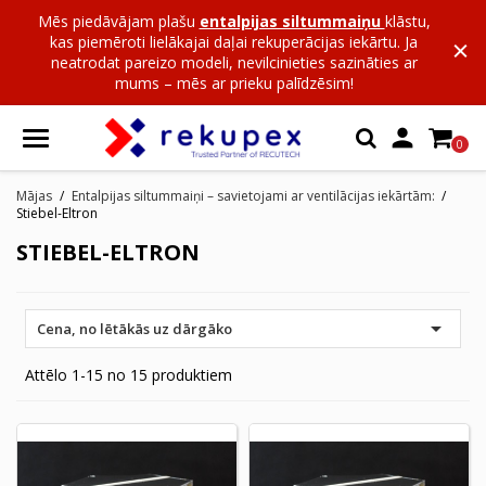
Mēs piedāvājam plašu
entalpijas siltummaiņu
klāstu,
kas piemēroti lielākajai daļai rekuperācijas iekārtu. Ja
neatrodat pareizo modeli, nevilcinieties sazināties ar
mums – mēs ar prieku palīdzēsim!

0
Mājas
Entalpijas siltummaiņi – savietojami ar ventilācijas iekārtām:
Stiebel-Eltron
STIEBEL-ELTRON

Cena, no lētākās uz dārgāko
Attēlo 1-15 no 15 produktiem