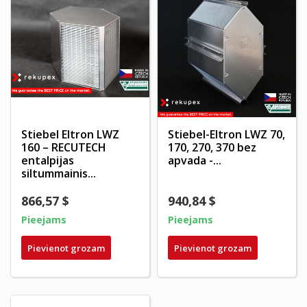
Stiebel Eltron LWZ
Stiebel-Eltron LWZ 70,
160 – RECUTECH
170, 270, 370 bez
entalpijas
apvada -...
siltummainis...
866,57 $
940,84 $
Pieejams
Pieejams
Pievienot grozam
Pievienot grozam