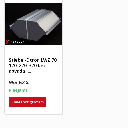
Stiebel-Eltron LWZ 70,
170, 270, 370 bez
apvada -...
953,62 $
Pieejams
Pievienot grozam