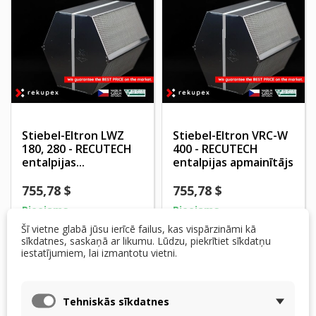
Stiebel-Eltron LWZ
Stiebel-Eltron VRC-W
180, 280 - RECUTECH
400 - RECUTECH
entalpijas...
entalpijas apmainītājs
755,78 $
755,78 $
Pieejams
Pieejams
Šī vietne glabā jūsu ierīcē failus, kas vispārzināmi kā
Pievienot grozam
Pievienot grozam
sīkdatnes, saskaņā ar likumu. Lūdzu, piekrītiet sīkdatņu
iestatījumiem, lai izmantotu vietni.
Tehniskās sīkdatnes