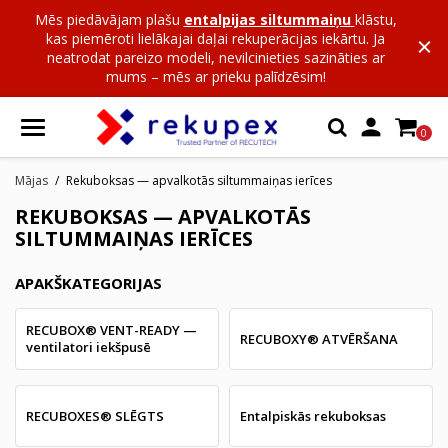
Mēs piedāvājam plašu
entalpijas siltummaiņu
klāstu,
kas piemēroti lielākajai daļai rekuperācijas iekārtu. Ja
neatrodat pareizo modeli, nevilcinieties sazināties ar
mums – mēs ar prieku palīdzēsim!

0
Mājas
Rekuboksas — apvalkotās siltummaiņas ierīces
REKUBOKSAS — APVALKOTĀS
SILTUMMAIŅAS IERĪCES
APAKŠKATEGORIJAS
RECUBOX® VENT-READY —
RECUBOXY® ATVĒRŠANA
ventilatori iekšpusē
RECUBOXES® SLĒGTS
Entalpiskās rekuboksas