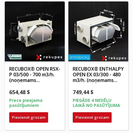
RECUBOX® OPEN RSX-
RECUBOX® ENTHALPY
P 03/500 - 700 m3/h.
OPEN EX 03/300 - 480
(noņemams...
m3/h. (noņemams...
654,48 $
749,44 $
Prece pieejama
PIEGĀDE 4 NEDĒĻU
pasūtījumiem
LAIKĀ NO PASŪTĪJUMA
Pievienot grozam
Pievienot grozam