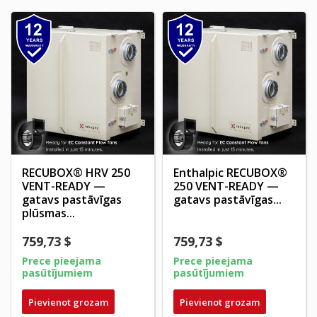
RECUBOX® HRV 250
Enthalpic RECUBOX®
VENT-READY —
250 VENT-READY —
gatavs pastāvīgas
gatavs pastāvīgas...
plūsmas...
759,73 $
759,73 $
Prece pieejama
Prece pieejama
pasūtījumiem
pasūtījumiem
Pievienot grozam
Pievienot grozam