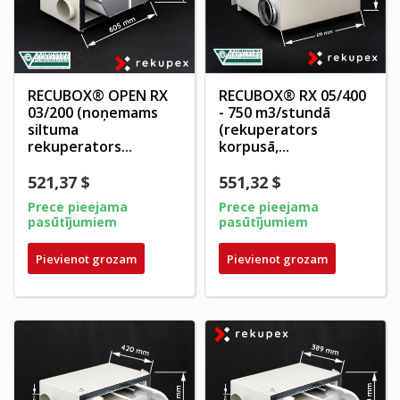
RECUBOX® OPEN RX
RECUBOX® RX 05/400
03/200 (noņemams
- 750 m3/stundā
siltuma
(rekuperators
rekuperators...
korpusā,...
521,37 $
551,32 $
Prece pieejama
Prece pieejama
pasūtījumiem
pasūtījumiem
Pievienot grozam
Pievienot grozam