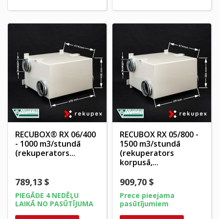
RECUBOX® RX 06/400
RECUBOX RX 05/800 -
- 1000 m3/stundā
1500 m3/stundā
(rekuperators...
(rekuperators
korpusā,...
789,13 $
909,70 $
PIEGĀDE 4 NEDĒĻU
Prece pieejama
LAIKĀ NO PASŪTĪJUMA
pasūtījumiem