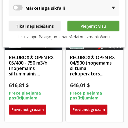
Mārketinga sīkfaili
Tikai nepieciešams
Pieņemt visu
Iet uz lapu Paziņojums par sīkdatņu izmantošanu
RECUBOX® OPEN RX
RECUBOX® OPEN RX
05/400 - 750 m3/h
04/500 (noņemams
(noņemams
siltuma
siltummainis...
rekuperators...
616,81 $
646,01 $
Prece pieejama
Prece pieejama
pasūtījumiem
pasūtījumiem
Pievienot grozam
Pievienot grozam