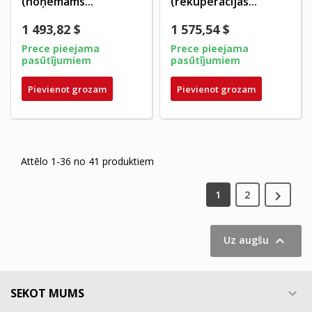
(noņemams...
(rekuperācijas...
1 493,82 $
1 575,54 $
Prece pieejama
Prece pieejama
pasūtījumiem
pasūtījumiem
Pievienot grozam
Pievienot grozam
Attēlo 1-36 no 41 produktiem

1
2

Uz augšu
SEKOT MUMS
