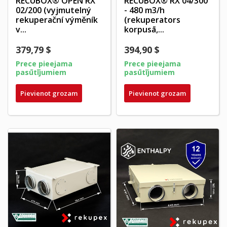
RECUBOX® OPEN RX
RECUBOX® RX 04/300
02/200 (vyjmutelný
- 480 m3/h
rekuperační výměník
(rekuperators
v...
korpusā,...
379,79 $
394,90 $
Prece pieejama
Prece pieejama
pasūtījumiem
pasūtījumiem
Pievienot grozam
Pievienot grozam