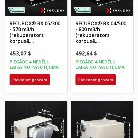
RECUBOX® RX 05/300
RECUBOX® RX 04/500
- 570 m3/h
- 800 m3/h
(rekuperators
(rekuperators
korpusā,...
korpusā,...
453,07 $
492,64 $
PIEGĀDE 4 NEDĒĻU
PIEGĀDE 4 NEDĒĻU
LAIKĀ NO PASŪTĪJUMA
LAIKĀ NO PASŪTĪJUMA
Pievienot grozam
Pievienot grozam