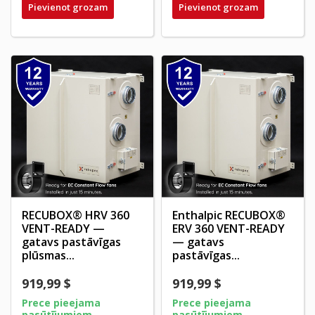
Pievienot grozam
Pievienot grozam
RECUBOX® HRV 360
Enthalpic RECUBOX®
VENT-READY —
ERV 360 VENT-READY
gatavs pastāvīgas
— gatavs
plūsmas...
pastāvīgas...
919,99 $
919,99 $
Prece pieejama
Prece pieejama
pasūtījumiem
pasūtījumiem