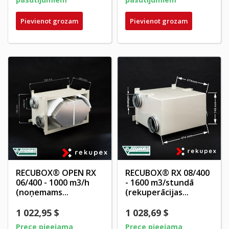
Pievienot grozam
Pievienot grozam
RECUBOX® OPEN RX
RECUBOX® RX 08/400
06/400 - 1000 m3/h
- 1600 m3/stundā
(noņemams...
(rekuperācijas...
1 022,95 $
1 028,69 $
Prece pieejama
Prece pieejama