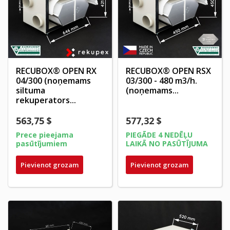
RECUBOX® OPEN RX
RECUBOX® OPEN RSX
04/300 (noņemams
03/300 - 480 m3/h.
siltuma
(noņemams...
rekuperators...
563,75 $
577,32 $
Prece pieejama
PIEGĀDE 4 NEDĒĻU
pasūtījumiem
LAIKĀ NO PASŪTĪJUMA
Pievienot grozam
Pievienot grozam