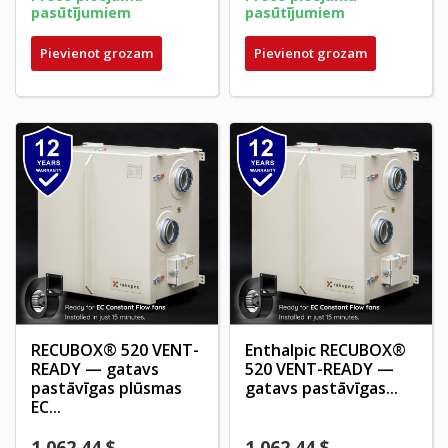
pasūtījumiem
pasūtījumiem
Pievienot grozam
Pievienot grozam
RECUBOX® 520 VENT-
Enthalpic RECUBOX®
READY — gatavs
520 VENT-READY —
pastāvīgas plūsmas
gatavs pastāvīgas...
EC...
1 062,44 $
1 062,44 $