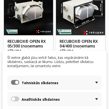
RECUBOX® OPEN RX
RECUBOX® OPEN RX
05/300 (noņemams
04/400 (noņemams
siltuma
siltuma
rekuperators...
rekuperators...
Šī vietne glabā jūsu ierīcē failus, kas vispārzināmi kā
sīkdatnes, saskaņā ar likumu. Lūdzu, piekrītiet sīkdatņu
593,50 $
607,63 $
iestatījumiem, lai izmantotu vietni.
PIEGĀDE 4 NEDĒĻU
Prece pieejama
LAIKĀ NO PASŪTĪJUMA
pasūtījumiem
Tehniskās sīkdatnes
Pievienot grozam
Pievienot grozam
Analītiskās sīkdatnes