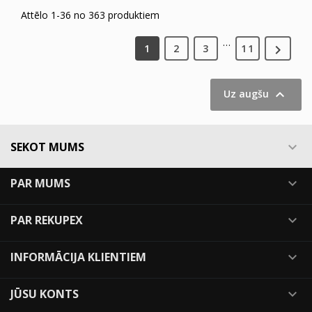
Attēlo 1-36 no 363 produktiem
…

1
2
3
11

Uz augšu
SEKOT MUMS

PAR MUMS

PAR REKUPEX

INFORMĀCIJA KLIENTIEM

JŪSU KONTS
