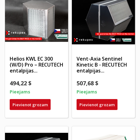
Helios KWL EC 300
Vent-Axia Sentinel
(W/D) Pro – RECUTECH
Kinetic B - RECUTECH
entalpijas...
entalpijas...
494,22 $
507,68 $
Pieejams
Pieejams
Pievienot grozam
Pievienot grozam