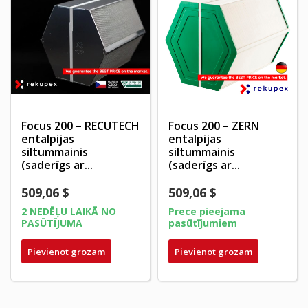
Focus 200 – RECUTECH
Focus 200 – ZERN
entalpijas
entalpijas
siltummainis
siltummainis
(saderīgs ar...
(saderīgs ar...
509,06 $
509,06 $
2 NEDĒĻU LAIKĀ NO
Prece pieejama
PASŪTĪJUMA
pasūtījumiem
Pievienot grozam
Pievienot grozam