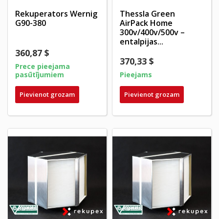
Rekuperators Wernig
Thessla Green
G90-380
AirPack Home
300v/400v/500v –
entalpijas...
360,87 $
370,33 $
Prece pieejama
pasūtījumiem
Pieejams
Pievienot grozam
Pievienot grozam