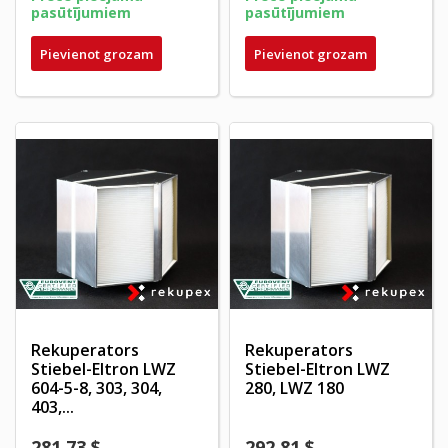
pasūtījumiem
pasūtījumiem
Pievienot grozam
Pievienot grozam
Rekuperators
Rekuperators
Stiebel-Eltron LWZ
Stiebel-Eltron LWZ
604-5-8, 303, 304,
280, LWZ 180
403,...
281,73 $
292,81 $