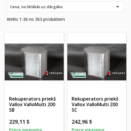

Cena, no lētākās uz dārgāko
Attēlo 1-36 no 363 produktiem
Rekuperators priekš
Rekuperators priekš
Vallox ValloMulti 200
Vallox ValloMulti 200
SB
SC
229,11 $
242,96 $
Prece pieejama
Prece pieejama