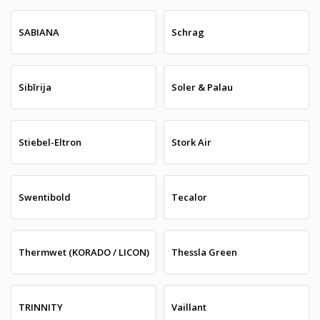
SABIANA
Schrag
Sibīrija
Soler & Palau
Stiebel-Eltron
Stork Air
Swentibold
Tecalor
Thermwet (KORADO / LICON)
Thessla Green
TRINNITY
Vaillant