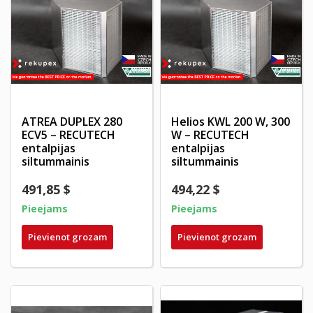
ATREA DUPLEX 280
Helios KWL 200 W, 300
ECV5 – RECUTECH
W – RECUTECH
entalpijas
entalpijas
siltummainis
siltummainis
491,85 $
494,22 $
Pieejams
Pieejams
Pievienot grozam
Pievienot grozam