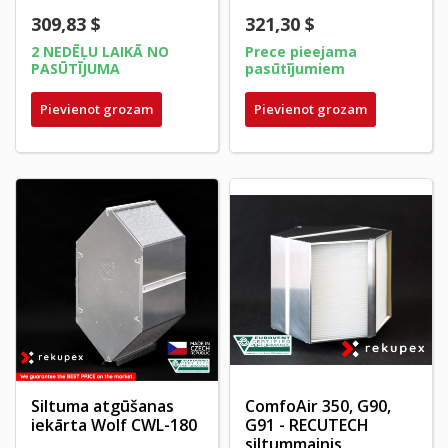
309,83 $
321,30 $
2 NEDĒĻU LAIKĀ NO
Prece pieejama
PASŪTĪJUMA
pasūtījumiem
Pievienot grozam
Pievienot grozam
Siltuma atgūšanas
ComfoAir 350, G90,
iekārta Wolf CWL-180
G91 - RECUTECH
siltummainis