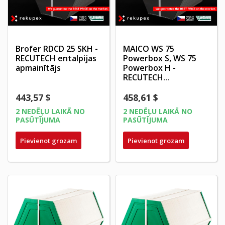
Brofer RDCD 25 SKH -
MAICO WS 75
RECUTECH entalpijas
Powerbox S, WS 75
apmainītājs
Powerbox H -
RECUTECH...
443,57 $
458,61 $
2 NEDĒĻU LAIKĀ NO
2 NEDĒĻU LAIKĀ NO
PASŪTĪJUMA
PASŪTĪJUMA
Pievienot grozam
Pievienot grozam