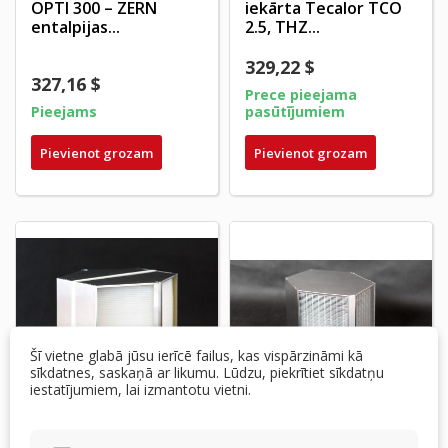
OPTI 300 – ZERN
iekārta Tecalor TCO
entalpijas...
2.5, THZ...
329,22 $
327,16 $
Prece pieejama
Pieejams
pasūtījumiem
Pievienot grozam
Pievienot grozam
Šī vietne glabā jūsu ierīcē failus, kas vispārzināmi kā
sīkdatnes, saskaņā ar likumu. Lūdzu, piekrītiet sīkdatņu
iestatījumiem, lai izmantotu vietni.