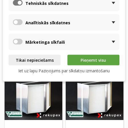
Rekuperators priekš
Meltem M-WRG-II -
Tehniskās sīkdatnes
Tecalor TVZ 280, TVZ
RECUTECH entalpijas
180
apmainītājs
329,22 $
331,12 $
Analītiskās sīkdatnes
Prece pieejama
2 NEDĒĻU LAIKĀ NO
pasūtījumiem
PASŪTĪJUMA
Mārketinga sīkfaili
Pievienot grozam
Pievienot grozam
Tikai nepieciešams
Pieņemt visu
Iet uz lapu Paziņojums par sīkdatņu izmantošanu