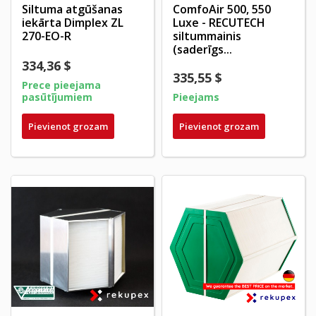
Siltuma atgūšanas
ComfoAir 500, 550
iekārta Dimplex ZL
Luxe - RECUTECH
270-EO-R
siltummainis
(saderīgs...
334,36 $
335,55 $
Prece pieejama
pasūtījumiem
Pieejams
Pievienot grozam
Pievienot grozam