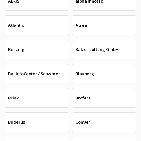
AERIS
alpha innotec
Atlantic
Atrea
Benzing
Balzer Lüftung GmbH
BauInfoCenter / Schwörer
Blauberg
Brink
Brofers
Buderus
ComAir