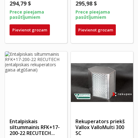
294,79 $
295,98 $
Prece pieejama
Prece pieejama
pasūtījumiem
pasūtījumiem
Pievienot grozam
Pievienot grozam
Entalpiskais
Rekuperators priekš
siltummainis RFK+17-
Vallox ValloMulti 300
200-22 RECUTECH...
SC