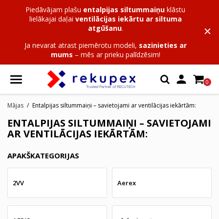
Piedāvājam plašu
entalpijas siltummaiņu
klāstu
lielākajai daļai
ventilācijas iekārtu ar siltuma
atgūšanu
.
Ja nevarat atrast piemērotu modeli,
sazinieties ar
mums
– mēs ar prieku palīdzēsim!

0
Mājas
Entalpijas siltummaiņi – savietojami ar ventilācijas iekārtām:
ENTALPIJAS SILTUMMAIŅI – SAVIETOJAMI
AR VENTILĀCIJAS IEKĀRTĀM:
APAKŠKATEGORIJAS
2VV
Aerex