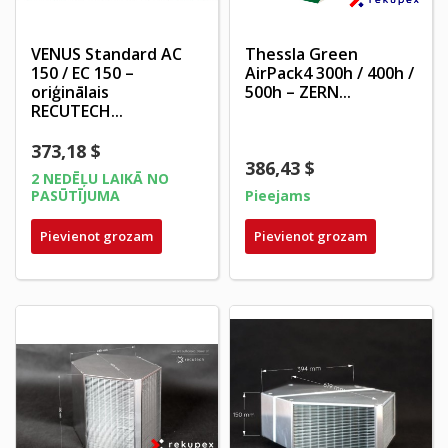
VENUS Standard AC
Thessla Green
150 / EC 150 –
AirPack4 300h / 400h /
oriģinālais
500h – ZERN...
RECUTECH...
373,18 $
386,43 $
2 NEDĒĻU LAIKĀ NO
PASŪTĪJUMA
Pieejams
Pievienot grozam
Pievienot grozam