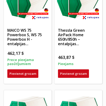
MAICO WS 75
Thessla Green
Powerbox S, WS 75
AirPack Home
Powerbox H -
650h/850h –
entalpijas...
entalpijas...
462,17 $
463,87 $
Prece pieejama
pasūtījumiem
Pieejams
Pievienot grozam
Pievienot grozam