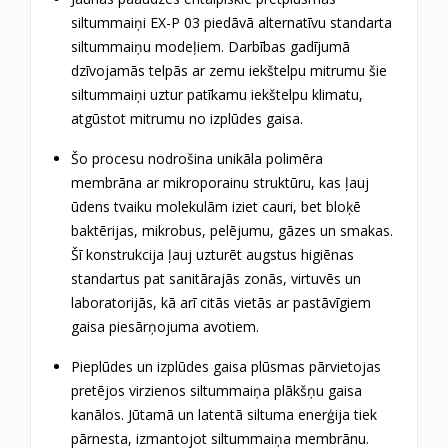
siltummaiņi EX-P 03 piedāvā alternatīvu standarta
siltummaiņu modeļiem.
Darbības gadījumā
dzīvojamās telpās ar zemu iekštelpu mitrumu šie
siltummaiņi uztur patīkamu iekštelpu klimatu,
atgūstot mitrumu no izplūdes gaisa.
Šo procesu nodrošina unikāla polimēra
membrāna ar mikroporainu struktūru, kas ļauj
ūdens tvaiku molekulām iziet cauri, bet bloķē
baktērijas, mikrobus, pelējumu, gāzes un smakas.
Šī konstrukcija ļauj uzturēt augstus higiēnas
standartus pat sanitārajās zonās, virtuvēs un
laboratorijās, kā arī citās vietās ar pastāvīgiem
gaisa piesārņojuma avotiem.
Pieplūdes un izplūdes gaisa plūsmas pārvietojas
pretējos virzienos siltummaiņa plākšņu gaisa
kanālos.
Jūtamā un latentā siltuma enerģija tiek
pārnesta, izmantojot siltummaiņa membrānu.