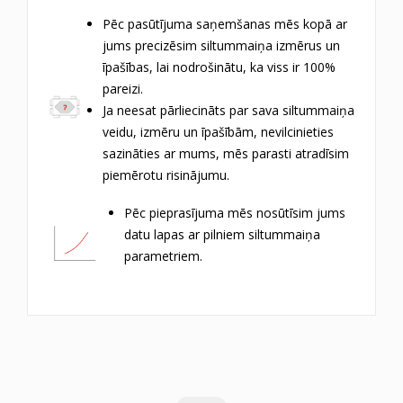
Pēc pasūtījuma saņemšanas mēs kopā ar
jums precizēsim siltummaiņa izmērus un
īpašības, lai nodrošinātu, ka viss ir 100%
pareizi.
Ja neesat pārliecināts par sava siltummaiņa
veidu, izmēru un īpašībām, nevilcinieties
sazināties ar mums, mēs parasti atradīsim
piemērotu risinājumu.
Pēc pieprasījuma mēs nosūtīsim jums
datu lapas ar pilniem siltummaiņa
parametriem.