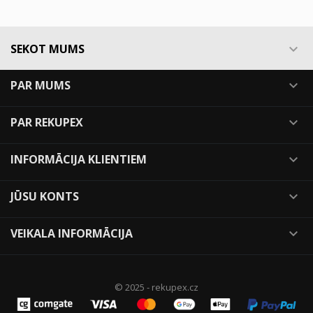
SEKOT MUMS

PAR MUMS

PAR REKUPEX

INFORMĀCIJA KLIENTIEM

JŪSU KONTS

VEIKALA INFORMĀCIJA

© 2025 - rekupex.cz