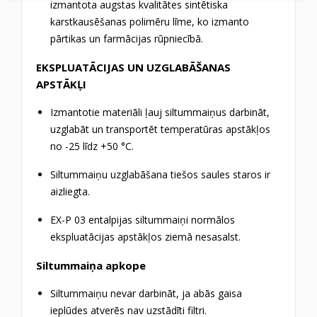
izmantota augstas kvalitātes sintētiska
karstkausēšanas polimēru līme, ko izmanto
pārtikas un farmācijas rūpniecībā.
EKSPLUATĀCIJAS UN UZGLABĀŠANAS
APSTĀKĻI
Izmantotie materiāli ļauj siltummaiņus darbināt,
uzglabāt un transportēt temperatūras apstākļos
no -25 līdz +50 °C.
Siltummaiņu uzglabāšana tiešos saules staros ir
aizliegta.
EX-P 03 entalpijas siltummaiņi normālos
ekspluatācijas apstākļos ziemā nesasalst.
Siltummaiņa apkope
Siltummaiņu nevar darbināt, ja abās gaisa
ieplūdes atverēs nav uzstādīti filtri.