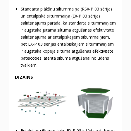
Standarta plākšņu siltummaiņa (RSX-P 03 sērija)
un entalpiskā siltummaiņa (EX-P 03 sērija)
salīdzinājums parāda, ka standarta siltummaiņiem
ir augstāka jūtamā siltuma atgūšanas efektivitāte
salīdzinājumā ar entalpiskajiem siltummaiņiem,
bet EX-P 03 sērijas entalpiskajiem siltummaiņiem
ir augstāka kopējā siltuma atgūšanas efektivitāte,
pateicoties latentā siltuma atgūšanai no ūdens
tvaikiem.
DIZAINS
Entalpijas siltummainim EX-P 03 ir tāda pati forma