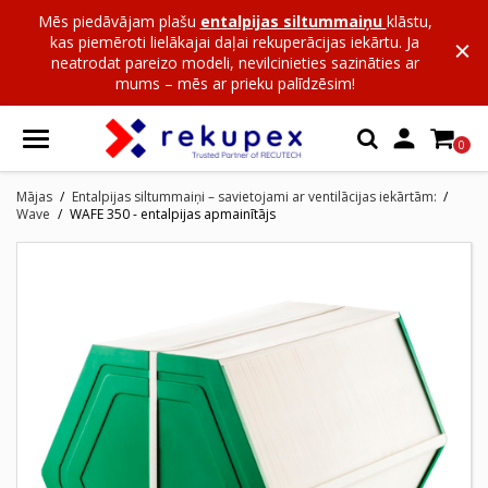
Mēs piedāvājam plašu
entalpijas siltummaiņu
klāstu,
kas piemēroti lielākajai daļai rekuperācijas iekārtu. Ja
neatrodat pareizo modeli, nevilcinieties sazināties ar
mums – mēs ar prieku palīdzēsim!

0
Mājas
Entalpijas siltummaiņi – savietojami ar ventilācijas iekārtām:
Wave
WAFE 350 - entalpijas apmainītājs