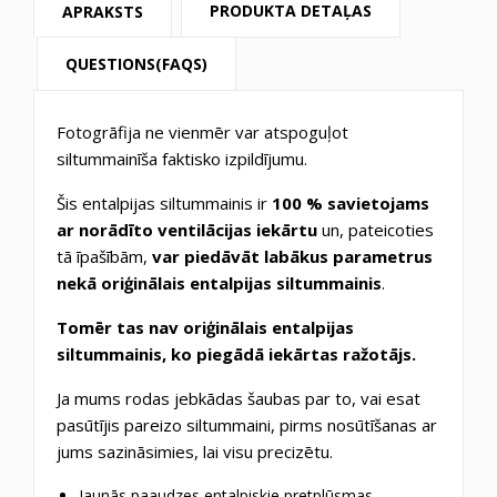
PRODUKTA DETAĻAS
APRAKSTS
QUESTIONS(FAQS)
Fotogrāfija ne vienmēr var atspoguļot
siltummainīša faktisko izpildījumu.
Šis entalpijas siltummainis ir
100 % savietojams
ar norādīto ventilācijas iekārtu
un, pateicoties
tā īpašībām,
var piedāvāt labākus parametrus
nekā oriģinālais entalpijas siltummainis
.
Tomēr tas nav oriģinālais entalpijas
siltummainis, ko piegādā iekārtas ražotājs.
Ja mums rodas jebkādas šaubas par to, vai esat
pasūtījis pareizo siltummaini, pirms nosūtīšanas ar
jums sazināsimies, lai visu precizētu.
Jaunās paaudzes entalpiskie pretplūsmas