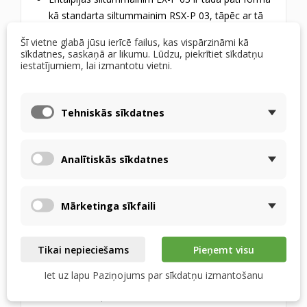
kā standarta siltummainim RSX-P 03, tāpēc ar tā
nomaiņu nav problēmu.
Šī vietne glabā jūsu ierīcē failus, kas vispārzināmi kā
sīkdatnes, saskaņā ar likumu. Lūdzu, piekrītiet sīkdatņu
Līstu ģeometrija ir izstrādāta, lai maksimāli
iestatījumiem, lai izmantotu vietni.
palielinātu siltuma un mitruma pārneses
efektivitāti.
Tehniskās sīkdatnes
Siltummaiņa korpuss ir īpaši stingrs, kas garantē
ilgu kalpošanas laiku
Analītiskās sīkdatnes
IZMANTOTIE MATERIĀLI
Siltummaiņa ribas ir izgatavotas no
mikroporainas
Mārketinga sīkfaili
polimēra membrānas ar antibakteriālu pārklājumu.
HPS ir augstas stiprības sacietēts polistirols ar
Tikai nepieciešams
Pieņemt visu
augstu stabilitāti un ilgmūžību. No tā tiek
izgatavots korpuss.
Iet uz lapu Paziņojums par sīkdatņu izmantošanu
Līstu un korpusa blīvēšanai un savienošanai tiek