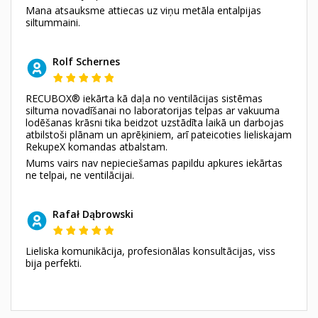
Mana atsauksme attiecas uz viņu metāla entalpijas
siltummaini.
Rolf Schernes
RECUBOX® iekārta kā daļa no ventilācijas sistēmas
siltuma novadīšanai no laboratorijas telpas ar vakuuma
lodēšanas krāsni tika beidzot uzstādīta laikā un darbojas
atbilstoši plānam un aprēķiniem, arī pateicoties lieliskajam
RekupeX komandas atbalstam.
Mums vairs nav nepieciešamas papildu apkures iekārtas
ne telpai, ne ventilācijai.
Rafał Dąbrowski
Lieliska komunikācija, profesionālas konsultācijas, viss
bija perfekti.