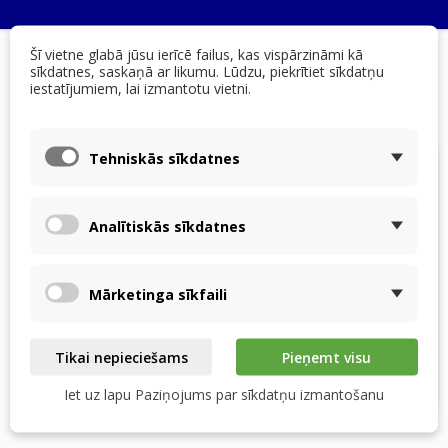
Šī vietne glabā jūsu ierīcē failus, kas vispārzināmi kā
sīkdatnes, saskaņā ar likumu. Lūdzu, piekrītiet sīkdatņu
Mājas
FAQs
Uzstādīšana, saderība un orientācija
Es neesmu
iestatījumiem, lai izmantotu vietni.
pārliecināts par siltummaiņa tipu savā iekārtā vai neatradu savu modeli
jūsu e-veikalā. Ko man darīt?
Tehniskās sīkdatnes
Es neesmu pārliecināts par
siltummaiņa tipu savā iekārtā vai
Analītiskās sīkdatnes
neatradu savu modeli jūsu e-veikalā.
Ko man darīt?
Mārketinga sīkfaili
Droši sazinieties ar mums par jebkuru iekārtas modeli.
Mēs darīsim visu iespējamo, lai nodrošinātu 100%
Tikai nepieciešams
Pieņemt visu
saderīgu siltummaini jebkurai ventilācijas sistēmai.
Iet uz lapu Paziņojums par sīkdatņu izmantošanu