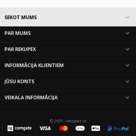
SEKOT MUMS

PAR MUMS

PAR REKUPEX

INFORMĀCIJA KLIENTIEM

JŪSU KONTS

VEIKALA INFORMĀCIJA

© 2025 - rekupex.cz