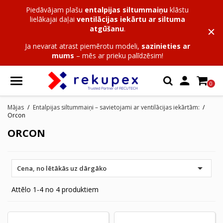
Piedāvājam plašu
entalpijas siltummaiņu
klāstu
lielākajai daļai
ventilācijas iekārtu ar siltuma
atgūšanu
.
Ja nevarat atrast piemērotu modeli,
sazinieties ar
mums
– mēs ar prieku palīdzēsim!

0
Mājas
Entalpijas siltummaiņi – savietojami ar ventilācijas iekārtām:
Orcon
ORCON

Cena, no lētākās uz dārgāko
Attēlo 1-4 no 4 produktiem