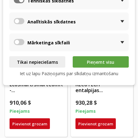
Tehniskās sīkdatnes
Analītiskās sīkdatnes
Mārketinga sīkfaili
Tikai nepieciešams
Pieņemt visu
Orcon HRC
Orcon HRC 300/400
Iet uz lapu Paziņojums par sīkdatņu izmantošanu
EcoMax/MaxComfort
BP/BRH/ BRPH -
EcoSmart/SmartComfort
RECUTECH
-...
entalpijas...
910,06 $
930,28 $
Pieejams
Pieejams
Pievienot grozam
Pievienot grozam