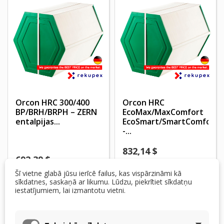
Orcon HRC 300/400
Orcon HRC
BP/BRH/BRPH – ZERN
EcoMax/MaxComfort
entalpijas...
EcoSmart/SmartComfort
-...
832,14 $
692,39 $
Prece pieejama
Šī vietne glabā jūsu ierīcē failus, kas vispārzināmi kā
Pieejams
pasūtījumiem
sīkdatnes, saskaņā ar likumu. Lūdzu, piekrītiet sīkdatņu
iestatījumiem, lai izmantotu vietni.
Pievienot grozam
Pievienot grozam