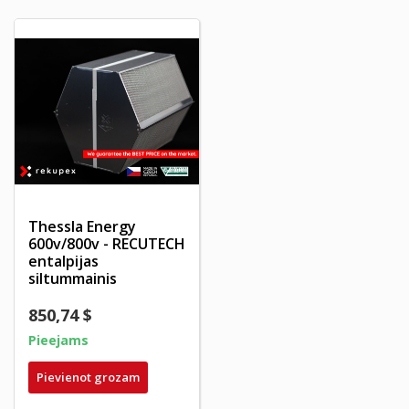
Thessla Energy
600v/800v - RECUTECH
entalpijas
siltummainis
850,74 $
Pieejams
Pievienot grozam