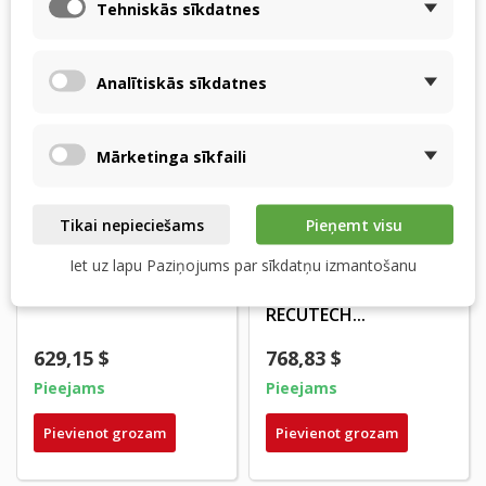
Tehniskās sīkdatnes
Analītiskās sīkdatnes
Mārketinga sīkfaili
Tikai nepieciešams
Pieņemt visu
Thessla Energy
Thessla Green
Iet uz lapu Paziņojums par sīkdatņu izmantošanu
600v/800v – entalpijas
AirPack4
siltummainis ZERN...
300h/400h/500h -
RECUTECH...
629,15 $
768,83 $
Pieejams
Pieejams
Pievienot grozam
Pievienot grozam