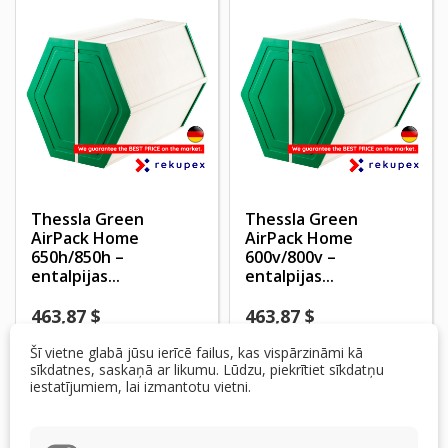
Thessla Green
Thessla Green
AirPack Home
AirPack Home
650h/850h –
600v/800v –
entalpijas...
entalpijas...
463,87 $
463,87 $
Pieejams
Pieejams
Šī vietne glabā jūsu ierīcē failus, kas vispārzināmi kā
sīkdatnes, saskaņā ar likumu. Lūdzu, piekrītiet sīkdatņu
Pievienot grozam
Pievienot grozam
iestatījumiem, lai izmantotu vietni.