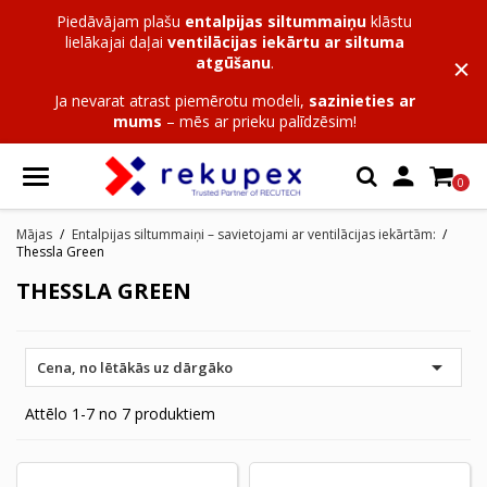
Piedāvājam plašu
entalpijas siltummaiņu
klāstu
lielākajai daļai
ventilācijas iekārtu ar siltuma
atgūšanu
.
Ja nevarat atrast piemērotu modeli,
sazinieties ar
mums
– mēs ar prieku palīdzēsim!

0
Mājas
Entalpijas siltummaiņi – savietojami ar ventilācijas iekārtām:
Thessla Green
THESSLA GREEN

Cena, no lētākās uz dārgāko
Attēlo 1-7 no 7 produktiem