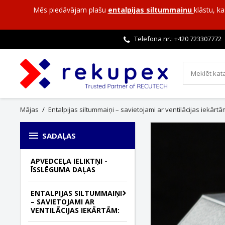
Mēs piedāvājam plašu
entalpijas siltummaiņu
klāstu, k
Telefona nr.: +420
723307772
Mājas
Entalpijas siltummaiņi – savietojami ar ventilācijas iekārtā

SADAĻAS
APVEDCEĻA IELIKTŅI -
ĪSSLĒGUMA DAĻAS
ENTALPIJAS SILTUMMAIŅI
– SAVIETOJAMI AR
VENTILĀCIJAS IEKĀRTĀM: