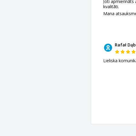
ļoti apmierināts 
kvalitāti.
Mana atsauksme a
Rafał Dąb
Lieliska komunikā