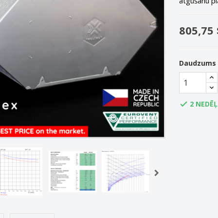
atgūšanu pl
805,75 
Daudzums
2 NEDĒ
