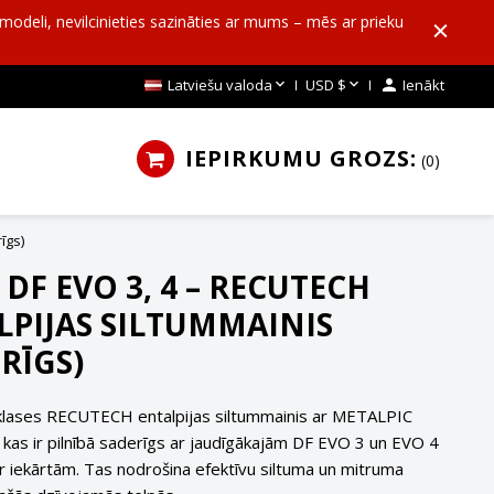
o modeli, nevilcinieties sazināties ar mums – mēs ar prieku


Latviešu valoda
USD $

Ienākt
IEPIRKUMU GROZS:
0
īgs)
 DF EVO 3, 4 – RECUTECH
LPIJAS SILTUMMAINIS
RĪGS)
klases RECUTECH entalpijas siltummainis ar METALPIC
, kas ir pilnībā saderīgs ar jaudīgākajām DF EVO 3 un EVO 4
er iekārtām. Tas nodrošina efektīvu siltuma un mitruma