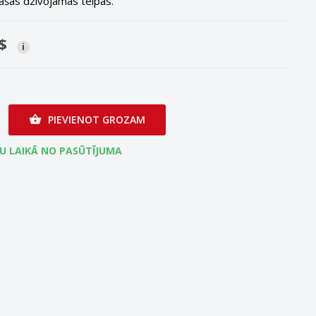
ašās dzīvojamās telpās.
$
i
PIEVIENOT GROZAM

ĻU LAIKĀ NO PASŪTĪJUMA