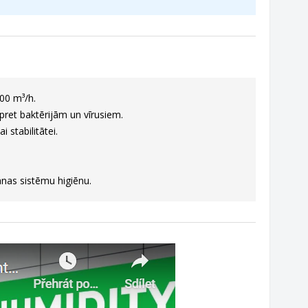
00 m³/h.
 pret baktērijām un vīrusiem.
 stabilitātei.
anas sistēmu higiēnu.