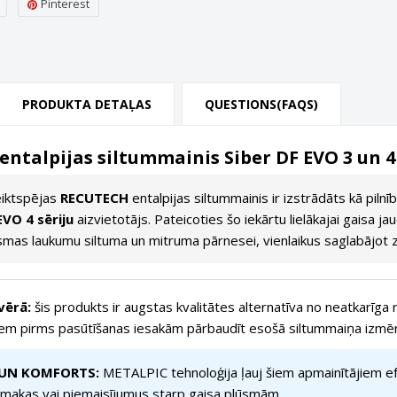
Pinterest
PRODUKTA DETAĻAS
QUESTIONS(FAQS)
ntalpijas siltummainis Siber DF EVO 3 un 
eiktspējas
RECUTECH
entalpijas siltummainis ir izstrādāts kā piln
EVO 4 sēriju
aizvietotājs. Pateicoties šo iekārtu lielākajai gaisa ja
smas laukumu siltuma un mitruma pārnesei, vienlaikus saglabājot
vērā:
šis produkts ir augstas kvalitātes alternatīva no neatkarīga
iem pirms pasūtīšanas iesakām pārbaudīt esošā siltummaiņa izmēr
 UN KOMFORTS:
METALPIC tehnoloģija ļauj šiem apmainītājiem efe
makas vai piemaisījumus starp gaisa plūsmām.