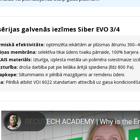
ērijas galvenās iezīmes Siber EVO 3/4
miskā efektivitāte:
optimizēta iekārtām ar plūsmas ātrumu 300–4
iņas membrāna:
selektīva tikai ūdens tvaiku pārraide, 100% barjera
AIS materiāls:
Izturīga, izplesta metāla un polimēra sviestmaize izcilai
izturība:
droša darbība pat pie lielāka ārējā spiediena (līdz 800 Pa).
 apkope:
Siltummainis ir pilnībā mazgājams ar remdenu ūdeni.
ja:
Pilnībā atbilst VDI 6022 standartam attiecībā uz gaisa kondicionēš