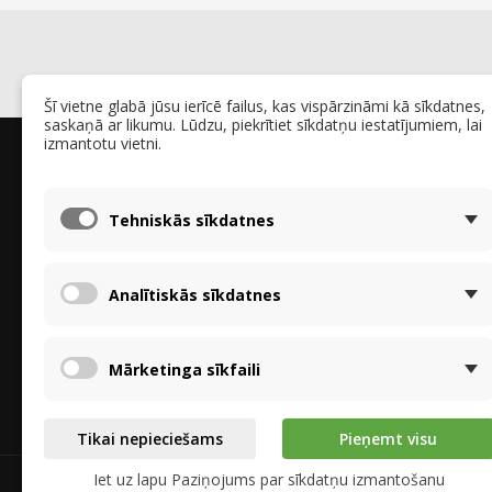
Šī vietne glabā jūsu ierīcē failus, kas vispārzināmi kā sīkdatnes,
saskaņā ar likumu. Lūdzu, piekrītiet sīkdatņu iestatījumiem, lai
izmantotu vietni.
Par mums
Par Reku
Par mums - 
Mēs specializējamies entalpijas siltummaiņos
Tehniskās sīkdatnes
Personas d
Brink, Stiebel-Eltron, Proxon-Zimmerman,
"VDAR"
Tecalor, Vallox un citiem ražotājiem. Piedāvājam
Recyklace a
gan atsevišķus rekuperatorus, gan pilnus
Paziņojums
Analītiskās sīkdatnes
izmantošanu
komplektus ar filtriem un gaisa jonizatoriem.
Realizāciju 
Sadarbība ar RECUTECH garantē visaugstāko
kvalitāti.
Mārketinga sīkfaili
Tikai nepieciešams
Pieņemt visu
Iet uz lapu Paziņojums par sīkdatņu izmantošanu
© 2025 - rekupex.cz