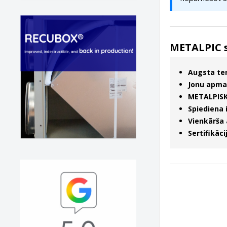
METALPIC s
Augsta ter
Jonu apma
METALPISK
Spiediena 
Vienkārša
Sertifikāci