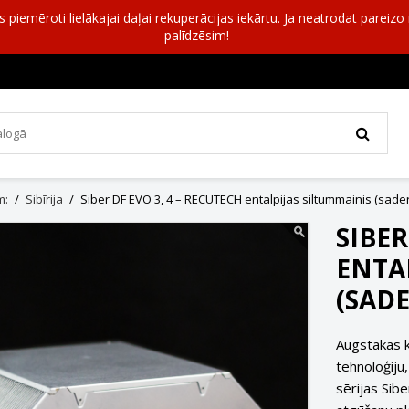
as piemēroti lielākajai daļai rekuperācijas iekārtu. Ja neatrodat pareiz
palīdzēsim!
m:
Sibīrija
Siber DF EVO 3, 4 – RECUTECH entalpijas siltummainis (sader
SIBER
ENTA
(SADE
Augstākās 
tehnoloģiju
sērijas Sib