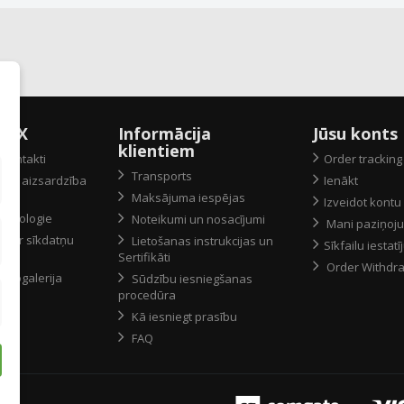
peX
Informācija
Jūsu konts
klientiem
kontakti
Order tracking
Transports
atu aizsardzība
Ienākt
Maksājuma iespējas
Izveidot kontu
 ekologie
Noteikumi un nosacījumi
Mani paziņoj
 par sīkdatņu
Lietošanas instrukcijas un
Sīkfailu iestatī
Sertifikāti
Order Withdr
fotogalerija
Sūdzību iesniegšanas
procedūra
Kā iesniegt prasību
FAQ