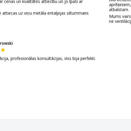
ar cenas un kvalitātes attiecību un jo īpaši ar
aprēķiniem,
atbalstam.
ttiecas uz viņu metāla entalpijas siltummaini.
Mums vairs 
ne ventilācij
rowski
cija, profesionālas konsultācijas, viss bija perfekti.