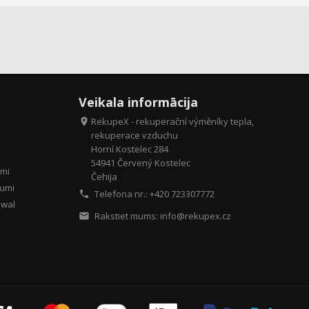
Veikala informācija
RekupeX - rekuperační výměníky tepla,

rekuperace vzduchu
Horní Kostelec 284
54941 Červený Kostelec
umi
Čehija
jumi
Telefona nr.: +420
723307772

awal
Rakstiet mums:
info@rekupex.cz
