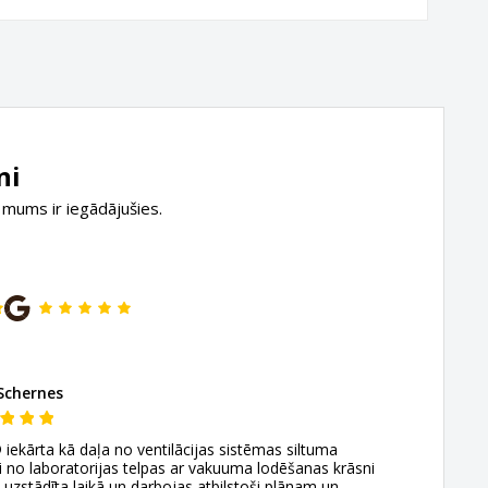
ni
 mums ir iegādājušies.
Schernes
kārta kā daļa no ventilācijas sistēmas siltuma
 no laboratorijas telpas ar vakuuma lodēšanas krāsni
t uzstādīta laikā un darbojas atbilstoši plānam un