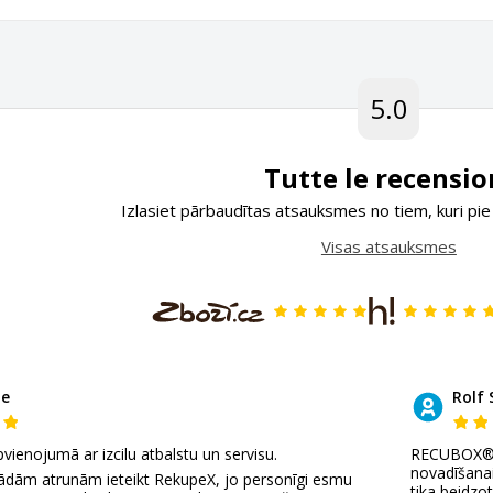
5.0
Tutte le recensio
Izlasiet pārbaudītas atsauksmes no tiem, kuri pie
Visas atsauksmes
de
Rolf 
pvienojumā ar izcilu atbalstu un servisu.
RECUBOX® ie
novadīšanai
kādām atrunām ieteikt RekupeX, jo personīgi esmu
tika beidzo