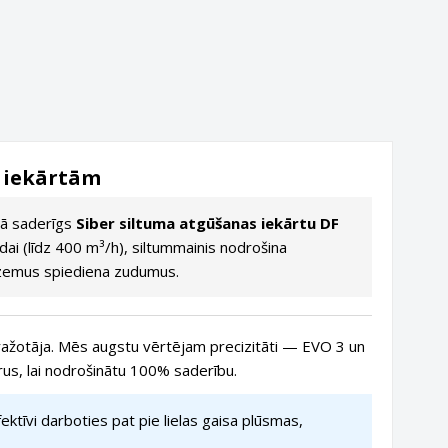
4 iekārtām
ībā saderīgs
Siber siltuma atgūšanas iekārtu DF
udai (līdz 400 m³/h), siltummainis nodrošina
 zemus spiediena zudumus.
 ražotāja. Mēs augstu vērtējam precizitāti — EVO 3 un
us, lai nodrošinātu 100% saderību.
ktīvi darboties pat pie lielas gaisa plūsmas,