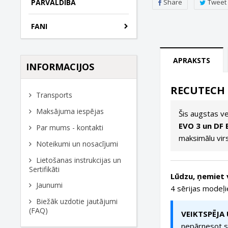
Share
Tweet
PĀRVALDĪBA
FANI
APRAKSTS
INFORMACIJOS
RECUTECH e
Transports
Maksājuma iespējas
Šis augstas v
EVO 3 un DF 
Par mums - kontakti
maksimālu vir
Noteikumi un nosacījumi
Lietošanas instrukcijas un
Sertifikāti
Lūdzu, ņemiet 
Jaunumi
4 sērijas modeļ
Biežāk uzdotie jautājumi
(FAQ)
VEIKTSPĒJA
nepārnesot s