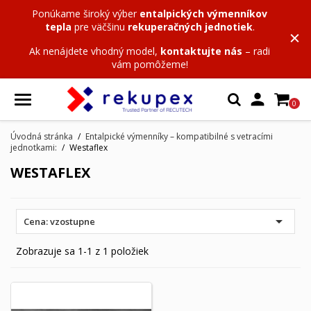
Ponúkame široký výber
entalpických výmenníkov
tepla
pre väčšinu
rekuperačných jednotiek
.
Ak nenájdete vhodný model,
kontaktujte nás
– radi
vám pomôžeme!

0
Úvodná stránka
Entalpické výmenníky – kompatibilné s vetracími
jednotkami:
Westaflex
WESTAFLEX

Cena: vzostupne
Zobrazuje sa 1-1 z 1 položiek