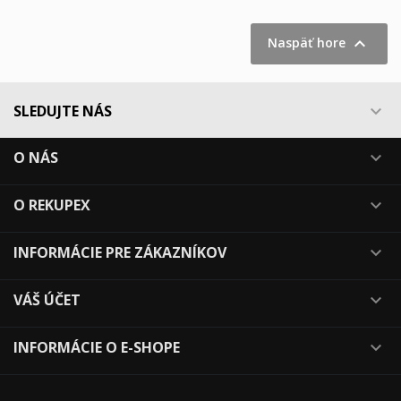

Naspäť hore
SLEDUJTE NÁS

O NÁS

O REKUPEX

INFORMÁCIE PRE ZÁKAZNÍKOV

VÁŠ ÚČET

INFORMÁCIE O E-SHOPE
