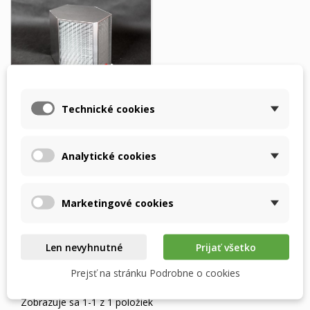
Technické cookies
Westaflex WAC350 –
entalpický výmenník
RECUTECH
Analytické cookies
596,75 $
Skladom
Marketingové cookies
Vložiť do košíka
Len nevyhnutné
Prijať všetko
Prejsť na stránku Podrobne o cookies
Zobrazuje sa 1-1 z 1 položiek