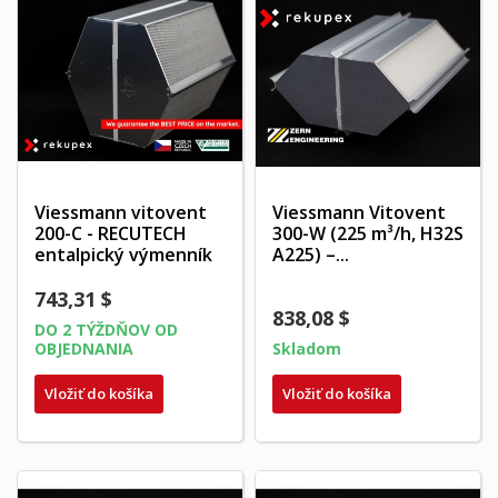
Viessmann vitovent
Viessmann Vitovent
200-C - RECUTECH
300-W (225 m³/h, H32S
entalpický výmenník
A225) –...
743,31 $
838,08 $
DO 2 TÝŽDŇOV OD
OBJEDNANIA
Skladom
Vložiť do košíka
Vložiť do košíka