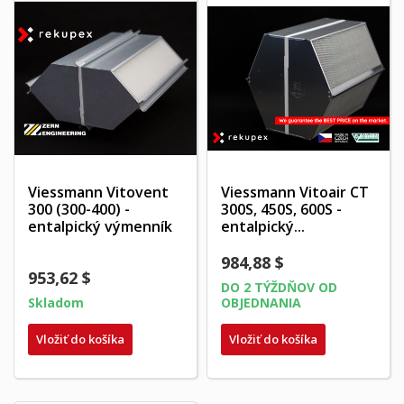
Viessmann Vitovent
Viessmann Vitoair CT
300 (300-400) -
300S, 450S, 600S -
entalpický výmenník
entalpický...
984,88 $
953,62 $
DO 2 TÝŽDŇOV OD
Skladom
OBJEDNANIA
Vložiť do košíka
Vložiť do košíka