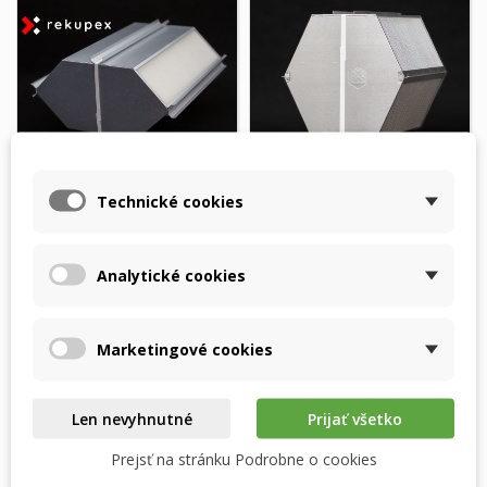
Technické cookies
Viessmann Vitovent
Viessmann Vitovent
300-W (400 m³/h, H32S
300-C - RECUTECH
B400) –...
entalpický výmenník
Analytické cookies
887,54 $
838,08 $
DO 2 TÝŽDŇOV OD
Skladom
OBJEDNANIA
Marketingové cookies
Vložiť do košíka
Vložiť do košíka
Len nevyhnutné
Prijať všetko
Prejsť na stránku Podrobne o cookies