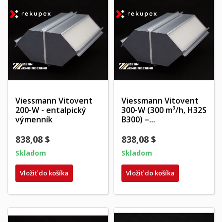
Viessmann Vitovent
Viessmann Vitovent
200-W - entalpický
300-W (300 m³/h, H32S
výmenník
B300) –...
838,08 $
838,08 $
Skladom
Skladom
Vložiť do košíka
Vložiť do košíka