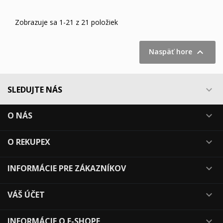
Zobrazuje sa 1-21 z 21 položiek

Naspäť hore
SLEDUJTE NÁS

O NÁS

O REKUPEX

INFORMÁCIE PRE ZÁKAZNÍKOV

VÁŠ ÚČET

INFORMÁCIE O E-SHOPE
