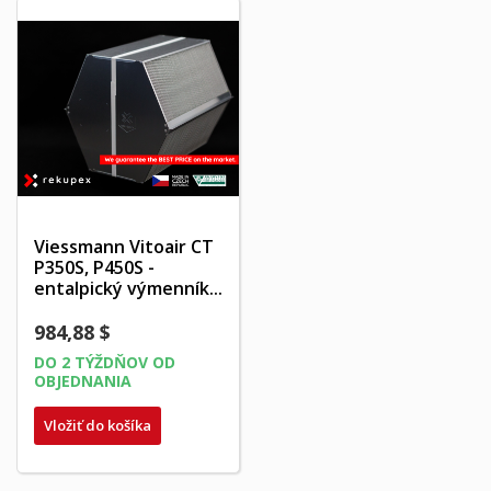
Viessmann Vitoair CT
P350S, P450S -
entalpický výmenník...
984,88 $
DO 2 TÝŽDŇOV OD
OBJEDNANIA
Vložiť do košíka