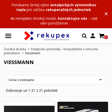
Ponúkame široký výber
entalpických výmenníkov
tepla
pre väčšinu
rekuperačných jednotiek
.
Ak nenájdete vhodný model,
kontaktujte nás
– radi
vám pomôžeme!

0
Úvodná stránka
Entalpické výmenníky – kompatibilné s vetracími
jednotkami:
Viessmann
VIESSMANN

Cena: vzostupne
Zobrazuje sa 1-21 z 21 položiek