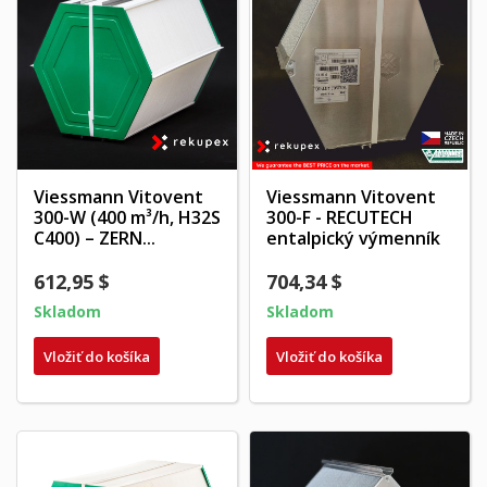
Viessmann Vitovent
Viessmann Vitovent
300-W (400 m³/h, H32S
300-F - RECUTECH
C400) – ZERN...
entalpický výmenník
612,95 $
704,34 $
Skladom
Skladom
Vložiť do košíka
Vložiť do košíka