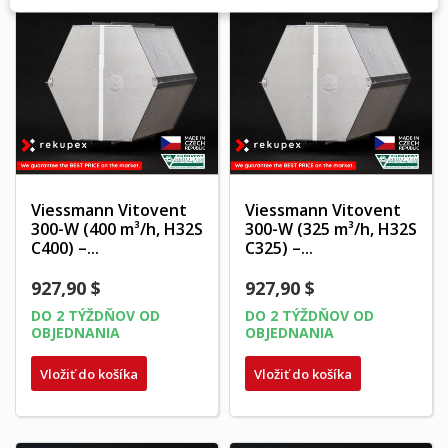
Viessmann Vitovent
Viessmann Vitovent
300-W (400 m³/h, H32S
300-W (325 m³/h, H32S
C400) –...
C325) –...
927,90 $
927,90 $
DO 2 TÝŽDŇOV OD
DO 2 TÝŽDŇOV OD
OBJEDNANIA
OBJEDNANIA
Vložiť do košíka
Vložiť do košíka