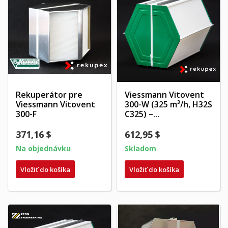
Rekuperátor pre
Viessmann Vitovent
Viessmann Vitovent
300-W (325 m³/h, H32S
300-F
C325) –...
371,16 $
612,95 $
Na objednávku
Skladom
Vložiť do košíka
Vložiť do košíka