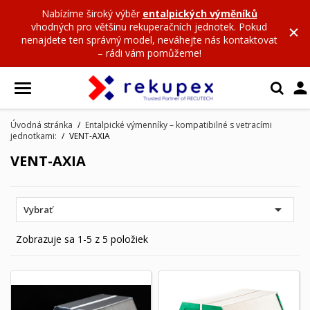
Nabízíme široký výběr
entalpických výměníků
vhodných pro většinu rekuperačních jednotek. Pokud
nenajdete ten správný model, neváhejte nás kontaktovat
– rádi vám pomůžeme!

Úvodná stránka
Entalpické výmenníky – kompatibilné s vetracími
jednotkami:
VENT-AXIA
VENT-AXIA

Vybrať
Zobrazuje sa 1-5 z 5 položiek