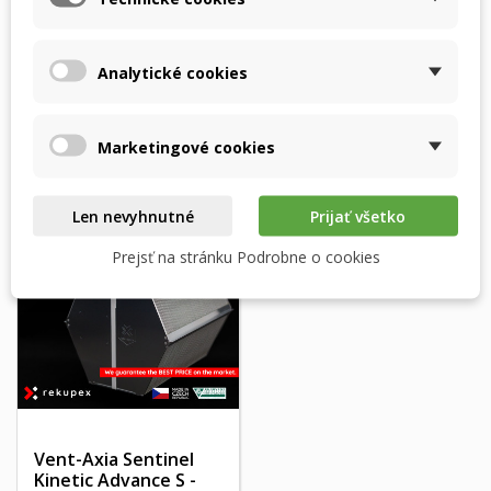
Vent-Axia Sentinel
Vent-Axia Sentinel
Analytické cookies
Kinetic F - RECUTECH
Kinetic PLUS -
entalpický výmenník
RECUTECH
entalpický...
Marketingové cookies
Len nevyhnutné
Prijať všetko
Prejsť na stránku Podrobne o cookies
Vent-Axia Sentinel
Kinetic Advance S -