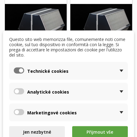
Questo sito web memorizza file, comunemente noti come
cookie, sul tuo dispositivo in conformità con la legge. Si
prega di accettare le impostazioni dei cookie per l'utilizzo
del sito.
Vent-Axia Sentinel
Vent-Axia Sentinel
Technické cookies
Kinetic F -
Kinetic PLUS -
Scambiatore di
Scambiatore di
entalpia...
entalpia...
Analytické cookies
703,43 $
848,53 $
ENTRO 2 SETTIMANE
ENTRO 2 SETTIMANE
DALL’ORDINE
DALL’ORDINE
Marketingové cookies
Aggiungi al carrello
Aggiungi al carrello
Jen nezbytné
Přijmout vše