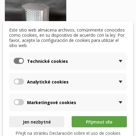
Este sitio web almacena archivos, comúnmente conocidos
como cookies, en su dispositivo de acuerdo con la ley. Por
favor, acepte la configuración de cookies para utilizar el
sitio web.
Westaflex WAC350 –
Technické cookies
Intercambiador de
entalpía RECUTECH
596,75 $
Analytické cookies
DENTRO DE 2 SEMANAS
DESPUÉS DEL PEDIDO
Marketingové cookies
Añadir al carrito
Jen nezbytné
Přijmout vše
Přejít na stránku Declaración sobre el uso de cookies