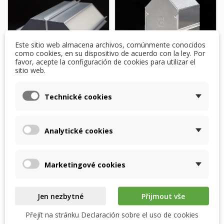
Este sitio web almacena archivos, comúnmente conocidos
como cookies, en su dispositivo de acuerdo con la ley. Por
favor, acepte la configuración de cookies para utilizar el
sitio web.
copy of
Intercambiador
Technické cookies
Intercambiador de
entálpico Wolf CWL-
calor entálpico Wolf
180 - RECUTECH
CWL 300 y...
848,76 $
Analytické cookies
769,63 $
DENTRO DE 2 SEMANAS
En stock
DESPUÉS DEL PEDIDO
Marketingové cookies
Añadir al carrito
Añadir al carrito
Jen nezbytné
Přijmout vše
Přejít na stránku Declaración sobre el uso de cookies