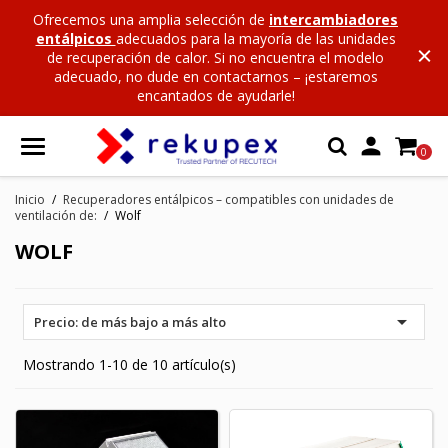
Ofrecemos una amplia selección de
intercambiadores
entálpicos
adecuados para la mayoría de las unidades
de recuperación de calor. Si no encuentra el modelo
adecuado, no dude en contactarnos – ¡estaremos
encantados de ayudarle!

0
Inicio
Recuperadores entálpicos – compatibles con unidades de
ventilación de:
Wolf
WOLF

Precio: de más bajo a más alto
Mostrando 1-10 de 10 artículo(s)