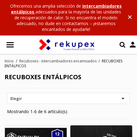
Ofrecemos una amplia selección de
intercambiadores
entálpicos
adecuados para la mayoría de las unidades
de recuperación de calor. Si no encuentra el modelo
adecuado, no dude en contactarnos – ¡estaremos
encantados de ayudarle!

Inicio
Recuboxes - intercambiadores encamisados
RECUBOXES
ENTÁLPICOS
RECUBOXES ENTÁLPICOS

Elegir
Mostrando 1-6 de 6 artículo(s)