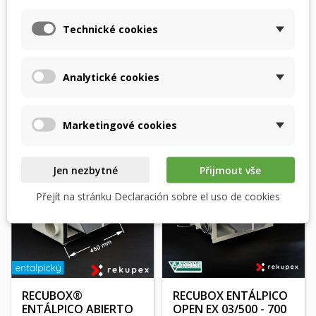
Technické cookies
RECUBOX® RX 06/150
RECUBOX® OPEN RX
- 370m3/h
03/200 (recuperador
Analytické cookies
(intercambiador de...
de calor extraíble...
Marketingové cookies
Jen nezbytné
Přijmout vše
Přejít na stránku Declaración sobre el uso de cookies
RECUBOX®
RECUBOX ENTÁLPICO
ENTÁLPICO ABIERTO
OPEN EX 03/500 - 700