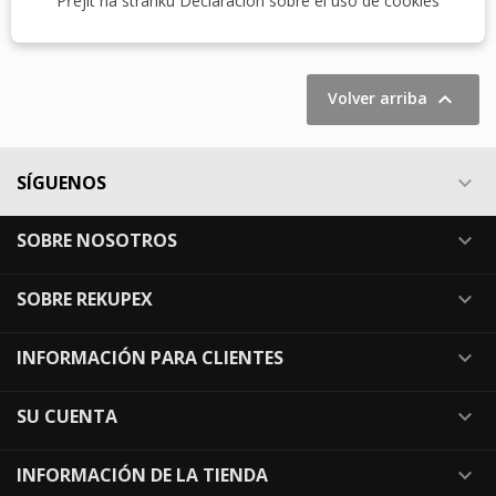
Přejít na stránku Declaración sobre el uso de cookies
Mostrando 1-1 de 1 artículo(s)

Volver arriba
SÍGUENOS

SOBRE NOSOTROS

SOBRE REKUPEX

INFORMACIÓN PARA CLIENTES

SU CUENTA

INFORMACIÓN DE LA TIENDA
