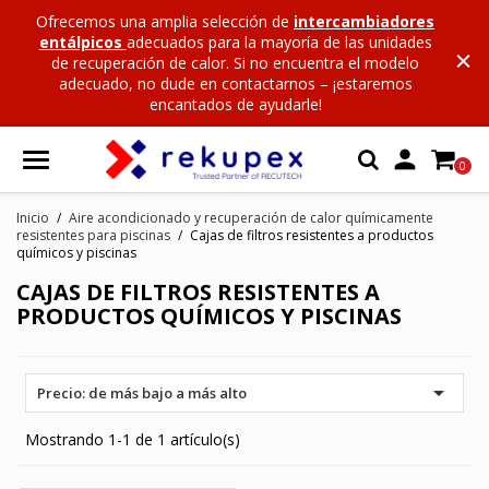
Ofrecemos una amplia selección de
intercambiadores
entálpicos
adecuados para la mayoría de las unidades
de recuperación de calor. Si no encuentra el modelo
adecuado, no dude en contactarnos – ¡estaremos
encantados de ayudarle!

0
Inicio
Aire acondicionado y recuperación de calor químicamente
resistentes para piscinas
Cajas de filtros resistentes a productos
químicos y piscinas
CAJAS DE FILTROS RESISTENTES A
PRODUCTOS QUÍMICOS Y PISCINAS

Precio: de más bajo a más alto
Mostrando 1-1 de 1 artículo(s)