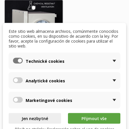
Este sitio web almacena archivos, comúnmente conocidos
como cookies, en su dispositivo de acuerdo con la ley. Por
favor, acepte la configuración de cookies para utilizar el
sitio web.
Technické cookies
ResiX X-PP - Ø100–630
mm - Caja de filtro
de...
Analytické cookies
238,60 $
En stock
Marketingové cookies
Añadir al carrito
Jen nezbytné
Přijmout vše