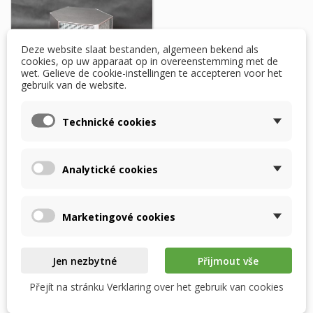
Deze website slaat bestanden, algemeen bekend als
cookies, op uw apparaat op in overeenstemming met de
wet. Gelieve de cookie-instellingen te accepteren voor het
gebruik van de website.
Technické cookies
Westaflex WAC350 –
RECUTECH
enthalpiewisselaar
Analytické cookies
$ 596,75
BINNEN 2 WEKEN NA
Marketingové cookies
BESTELLING
Jen nezbytné
Přijmout vše
Item 1-1 van 1 in totaal item(s)
Přejít na stránku Verklaring over het gebruik van cookies