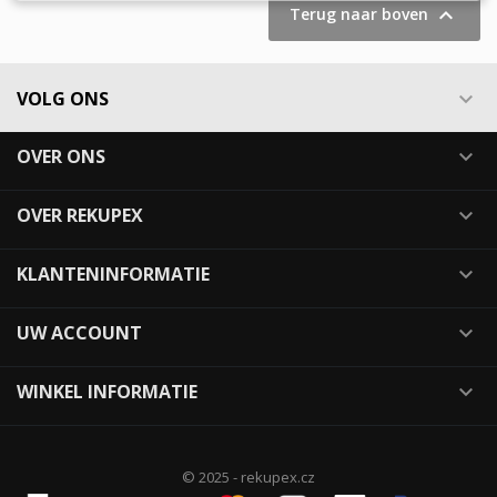

Terug naar boven
VOLG ONS

OVER ONS

OVER REKUPEX

KLANTENINFORMATIE

UW ACCOUNT

WINKEL INFORMATIE

© 2025 - rekupex.cz