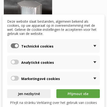
Deze website slaat bestanden, algemeen bekend als
cookies, op uw apparaat op in overeenstemming met de
wet. Gelieve de cookie-instellingen te accepteren voor het
gebruik van de website.
ATREA DUPLEX 280
Technické cookies
ECV5 – RECUTECH
enthalpiewisselaar
Analytické cookies
$ 491,85
Op voorraad
Marketingové cookies
In winkelwagen
Jen nezbytné
Přijmout vše
Přejít na stránku Verklaring over het gebruik van cookies
Item 1-1 van 1 in totaal item(s)