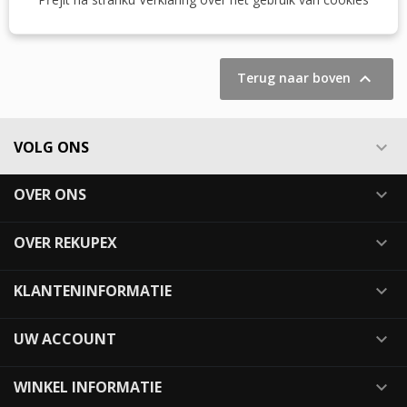
Item 1-2 van 2 in totaal item(s)

Terug naar boven
VOLG ONS

OVER ONS

OVER REKUPEX

KLANTENINFORMATIE

UW ACCOUNT

WINKEL INFORMATIE
