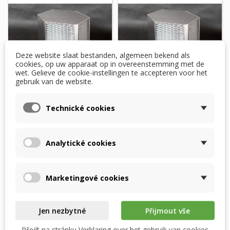
Deze website slaat bestanden, algemeen bekend als
cookies, op uw apparaat op in overeenstemming met de
wet. Gelieve de cookie-instellingen te accepteren voor het
gebruik van de website.
Buderus Logavent
Buderus Logavent
Technické cookies
HRV2-230 –
HRV2-350 –
enthalpiewisselaar
enthalpiewisselaar
RECUTECH
RECUTECH
Analytické cookies
$ 775,56
$ 932,61
Op voorraad
Op voorraad
Marketingové cookies
In winkelwagen
In winkelwagen
Jen nezbytné
Přijmout vše
Přejít na stránku Verklaring over het gebruik van cookies