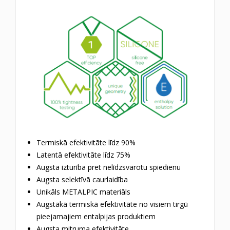
Termiskā efektivitāte līdz 90%
Latentā efektivitāte līdz 75%
Augsta izturība pret nelīdzsvarotu spiedienu
Augsta selektīvā caurlaidība
Unikāls METALPIC materiāls
Augstākā termiskā efektivitāte no visiem tirgū
pieejamajiem entalpijas produktiem
Augsta mitruma efektivitāte