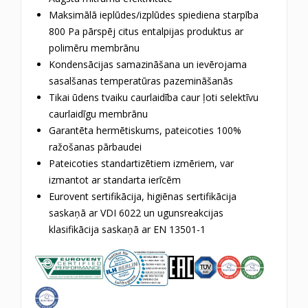
Maksimālā ieplūdes/izplūdes spiediena starpība
800 Pa pārspēj citus entalpijas produktus ar
polimēru membrānu
Kondensācijas samazināšana un ievērojama
sasalšanas temperatūras pazemināšanās
Tikai ūdens tvaiku caurlaidība caur ļoti selektīvu
caurlaidīgu membrānu
Garantēta hermētiskums, pateicoties 100%
ražošanas pārbaudei
Pateicoties standartizētiem izmēriem, var
izmantot ar standarta ierīcēm
Eurovent sertifikācija, higiēnas sertifikācija
saskaņā ar VDI 6022 un ugunsreakcijas
klasifikācija saskaņā ar EN 13501-1