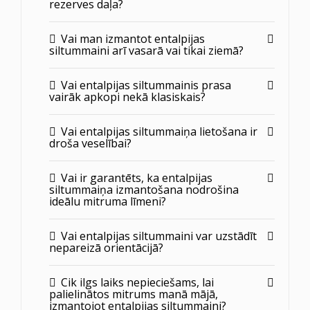
rezerves daļa?
Vai man izmantot entalpijas
siltummaini arī vasarā vai tikai ziemā?
Vai entalpijas siltummainis prasa
vairāk apkopi nekā klasiskais?
Vai entalpijas siltummaiņa lietošana ir
droša veselībai?
Vai ir garantēts, ka entalpijas
siltummaiņa izmantošana nodrošina
ideālu mitruma līmeni?
Vai entalpijas siltummaini var uzstādīt
nepareizā orientācijā?
Cik ilgs laiks nepieciešams, lai
palielinātos mitrums manā mājā,
izmantojot entalpijas siltummaini?