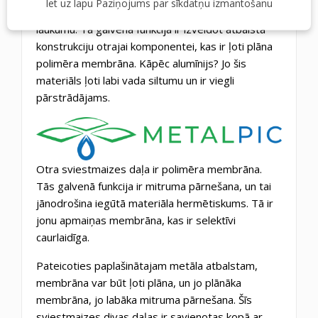
Iet uz lapu Paziņojums par sīkdatņu izmantošanu
izplesta metāla ar pēc iespējas lielāku atvērto
laukumu. Tā galvenā funkcija ir izveidot atbalsta
konstrukciju otrajai komponentei, kas ir ļoti plāna
polimēra membrāna. Kāpēc alumīnijs? Jo šis
materiāls ļoti labi vada siltumu un ir viegli
pārstrādājams.
Otra sviestmaizes daļa ir polimēra membrāna.
Tās galvenā funkcija ir mitruma pārnešana, un tai
jānodrošina iegūtā materiāla hermētiskums. Tā ir
jonu apmaiņas membrāna, kas ir selektīvi
caurlaidīga.
Pateicoties paplašinātajam metāla atbalstam,
membrāna var būt ļoti plāna, un jo plānāka
membrāna, jo labāka mitruma pārnešana. Šīs
sviestmaizes divas daļas ir savienotas kopā ar