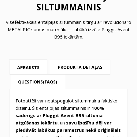
SILTUMMAINIS
Visefektīvākais entalpijas siltummainis tirgū ar revolucionāro
METALPIC spuras materiālu — labākā izvēle Pluggit Avent
B95 iekārtām.
PRODUKTA DETAĻAS
APRAKSTS
QUESTIONS(FAQS)
Fotoattēli var neatspoguļot siltummaiņa faktisko
dizainu. Šis entalpijas siltummainis ir
100%
saderīgs ar
Pluggit Avent B95
siltuma
atgūšanas iekārtu.
un
savu īpašību dēļ var
piedāvāt labākus parametrus nekā oriģinālais