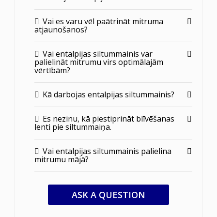
Vai es varu vēl paātrināt mitruma
atjaunošanos?
Vai entalpijas siltummainis var
palielināt mitrumu virs optimālajām
vērtībām?
Kā darbojas entalpijas siltummainis?
Es nezinu, kā piestiprināt blīvēšanas
lenti pie siltummaiņa.
Vai entalpijas siltummainis palielina
mitrumu mājā?
ASK A QUESTION