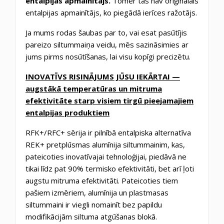
entalpijas apmainītājs.
Tomēr tas nav oriģinālais
entalpijas apmainītājs, ko piegādā ierīces ražotājs.
Ja mums rodas šaubas par to, vai esat pasūtījis
pareizo siltummaiņa veidu, mēs sazināsimies ar
jums pirms nosūtīšanas, lai visu kopīgi precizētu.
INOVATĪVS RISINĀJUMS JŪSU IEKĀRTAI —
augstākā temperatūras un mitruma
efektivitāte starp visiem tirgū pieejamajiem
entalpijas produktiem
RFK+/RFC+ sērija ir pilnībā entalpiska alternatīva
REK+ pretplūsmas alumīnija siltummainim, kas,
pateicoties inovatīvajai tehnoloģijai, piedāvā ne
tikai līdz pat 90% termisko efektivitāti, bet arī ļoti
augstu mitruma efektivitāti. Pateicoties tiem
pašiem izmēriem, alumīnija un plastmasas
siltummaini ir viegli nomainīt bez papildu
modifikācijām siltuma atgūšanas blokā.