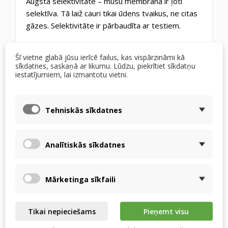
Augsta selektivitāte – mūsu membrāna ir ļoti
selektīva. Tā laiž cauri tikai ūdens tvaikus, ne citas
gāzes. Selektivitāte ir pārbaudīta ar testiem.
Vienkārša nomaiņa esošajās instalācijās —
Šī vietne glabā jūsu ierīcē failus, kas vispārzināmi kā
pateicoties vienādiem izmēriem un līdzīgiem
sīkdatnes, saskaņā ar likumu. Lūdzu, piekrītiet sīkdatņu
termiskās efektivitātes parametriem, ierīcē esošo
iestatījumiem, lai izmantotu vietni.
siltummaini var viegli nomainīt pret entalpijas
siltummaini.
Tehniskās sīkdatnes
Kā šie parametri tika sasniegti?
Tas galvenokārt ir saistīts ar unikāla materiāla
Analītiskās sīkdatnes
Metalpic izmantošanu Recutech entalpijas
apmainītājos. Šis materiāls tika izstrādāts
Mārketinga sīkfaili
ekskluzīvi šim nolūkam, un to radīja Recutech. Tas
ir sendvičmateriāls, kurā katrai sastāvdaļai ir sava
skaidri definēta funkcija.
Tikai nepieciešams
Pieņemt visu
Tas sastāv no speciāli apstrādāta alumīnija