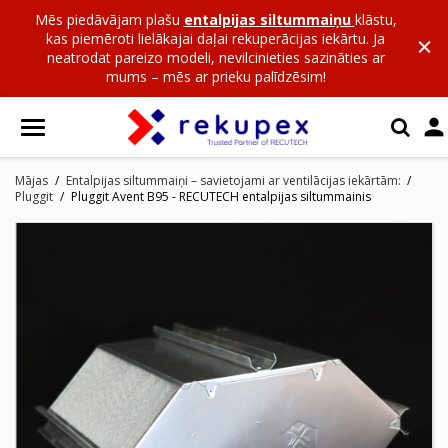
Mēs piedāvājam plašu
entalpijas siltummaiņu
klāstu,
kas piemēroti lielākajai daļai rekuperācijas iekārtu. Ja
neatrodat pareizo modeli, nevilcinieties sazināties ar
mums – mēs ar prieku palīdzēsim!

Mājas
Entalpijas siltummaiņi – savietojami ar ventilācijas iekārtām:
Pluggit
Pluggit Avent B95 - RECUTECH entalpijas siltummainis