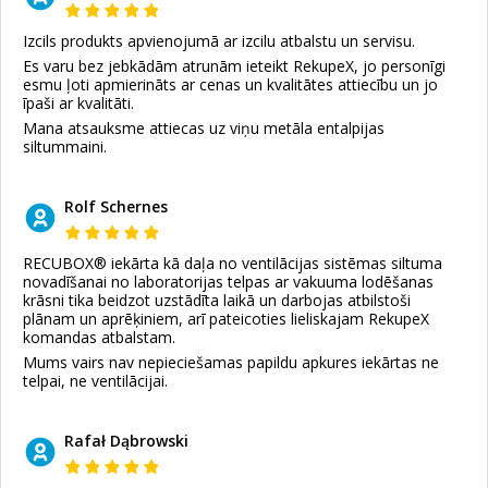
Izcils produkts apvienojumā ar izcilu atbalstu un servisu.
Es varu bez jebkādām atrunām ieteikt RekupeX, jo personīgi
esmu ļoti apmierināts ar cenas un kvalitātes attiecību un jo
īpaši ar kvalitāti.
Mana atsauksme attiecas uz viņu metāla entalpijas
siltummaini.
Rolf Schernes
RECUBOX® iekārta kā daļa no ventilācijas sistēmas siltuma
novadīšanai no laboratorijas telpas ar vakuuma lodēšanas
krāsni tika beidzot uzstādīta laikā un darbojas atbilstoši
plānam un aprēķiniem, arī pateicoties lieliskajam RekupeX
komandas atbalstam.
Mums vairs nav nepieciešamas papildu apkures iekārtas ne
telpai, ne ventilācijai.
Rafał Dąbrowski