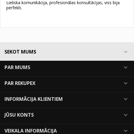
Lieliska komunikācija, profesionālas konsultācijas, viss bija
perfekti.
SEKOT MUMS

PAR MUMS

PAR REKUPEX

INFORMĀCIJA KLIENTIEM

JŪSU KONTS

VEIKALA INFORMĀCIJA
