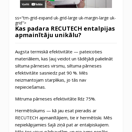
ss="tm-grid-expand uk-grid-large uk-margin-large uk-
grid">
Kas padara RECUTECH entalpijas
apmainītāju unikālu?
Augsta termiskā efektivitāte — pateicoties
materiāliem, kas ļauj veidot un tādējādi palielināt
siltuma pārneses virsmu, siltuma pārneses
efektivitāte sasniedz pat 90 %. Mēs
neizmantojam starplikas, jo tās nav
nepieciešamas.
Mitruma pārneses efektivitāte līdz 75%.
Hermētiskums — kā jau esat pieradis ar
RECUTECH apmainītājiem, tie ir hermētiski. Mēs
nepiekāpjamies šajā ziņā pat ar entalpiskajiem.
Mēs tos visus pārbaudām, un pie jums nonāks