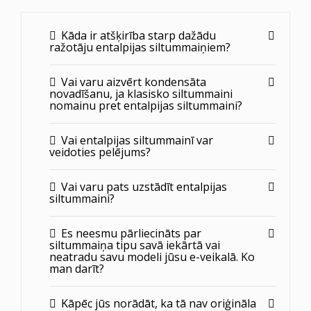
Kāda ir atšķirība starp dažādu
ražotāju entalpijas siltummaiņiem?
Vai varu aizvērt kondensāta
novadīšanu, ja klasisko siltummaini
nomainu pret entalpijas siltummaini?
Vai entalpijas siltummainī var
veidoties pelējums?
Vai varu pats uzstādīt entalpijas
siltummaini?
Es neesmu pārliecināts par
siltummaiņa tipu savā iekārtā vai
neatradu savu modeli jūsu e-veikalā. Ko
man darīt?
Kāpēc jūs norādāt, ka tā nav oriģināla