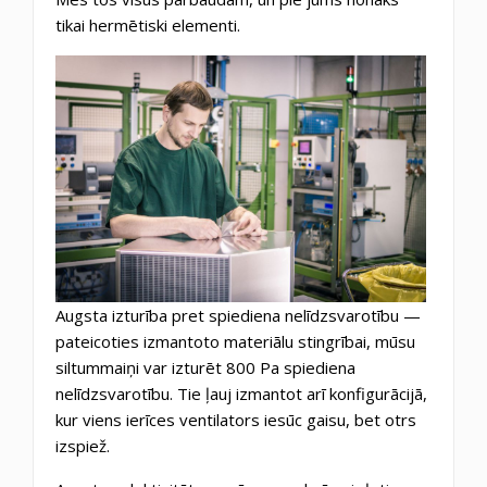
tikai hermētiski elementi.
Augsta izturība pret spiediena nelīdzsvarotību —
pateicoties izmantoto materiālu stingrībai, mūsu
siltummaiņi var izturēt 800 Pa spiediena
nelīdzsvarotību. Tie ļauj izmantot arī konfigurācijā,
kur viens ierīces ventilators iesūc gaisu, bet otrs
izspiež.