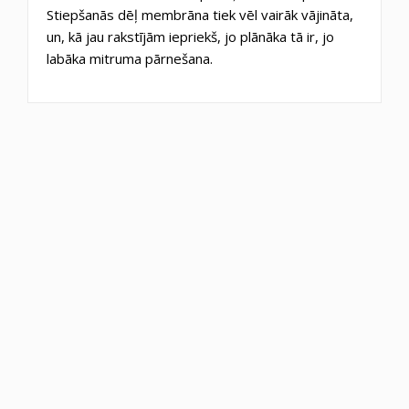
Stiepšanās dēļ membrāna tiek vēl vairāk vājināta,
un, kā jau rakstījām iepriekš, jo plānāka tā ir, jo
labāka mitruma pārnešana.
Iekārtas ražotājs
Pluggit
Izcelsmes valsts
CZ
ean13
8592919621114