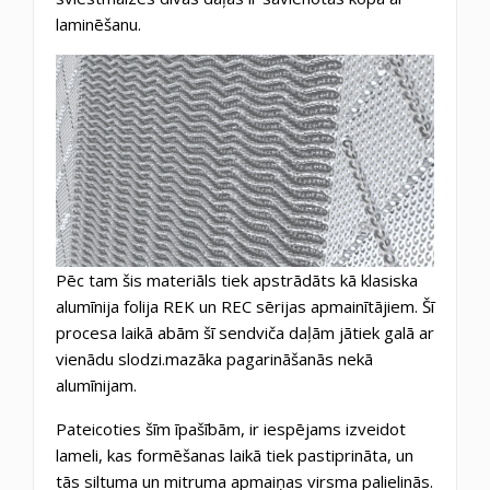
laminēšanu.
Pēc tam šis materiāls tiek apstrādāts kā klasiska
alumīnija folija REK un REC sērijas apmainītājiem. Šī
procesa laikā abām šī sendviča daļām jātiek galā ar
vienādu slodzi.mazāka pagarināšanās nekā
alumīnijam.
Pateicoties šīm īpašībām, ir iespējams izveidot
lameli, kas formēšanas laikā tiek pastiprināta, un
tās siltuma un mitruma apmaiņas virsma palielinās.