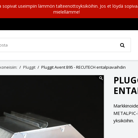
a sopivat useimpiin lämmön talteenottoyksiköihin. Jos et löydä sopiv
mielellämme!
oneisiin:
Pluggit
Pluggit Avent B95 - RECUTECH entalpiavaihdin
PLUG
ENTA
Markkinoide
METALPIC-la
yksiköihin.