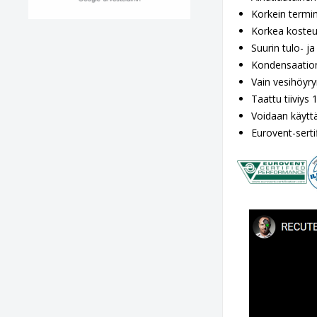
Korkein termin
Korkea koste
Suurin tulo- j
Kondensaation
Vain vesihöyryn
Taattu tiiviys
Voidaan käytt
Eurovent-serti