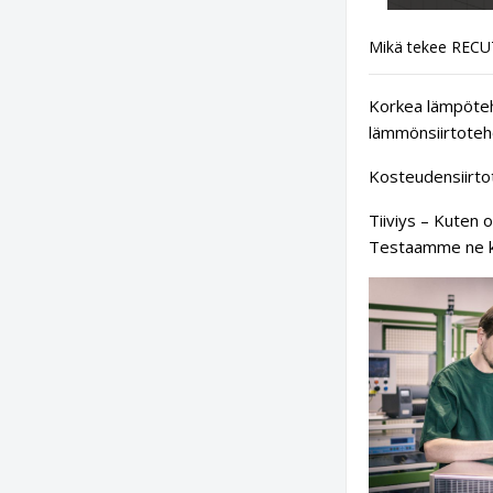
Mikä tekee RECUT
Korkea lämpöteho
lämmönsiirtoteho
Kosteudensiirto
Tiiviys – Kuten 
Testaamme ne kaik