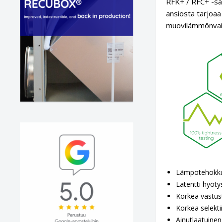
RFK+ / RFC+ -sar
ansiosta tarjoaa
muovilämmönvaih
Lämpötehokku
Latentti hyöt
Korkea vastust
Korkea selekti
Ainutlaatuine