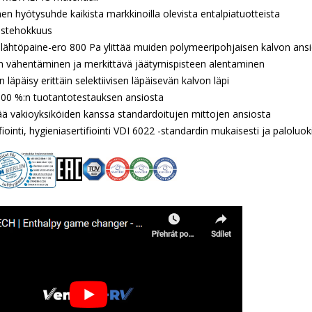
en hyötysuhde kaikista markkinoilla olevista entalpiatuotteista
ustehokkuus
a lähtöpaine-ero 800 Pa ylittää muiden polymeeripohjaisen kalvon ans
 vähentäminen ja merkittävä jäätymispisteen alentaminen
 läpäisy erittäin selektiivisen läpäisevän kalvon läpi
 100 %:n tuotantotestauksen ansiosta
ää vakioyksiköiden kanssa standardoitujen mittojen ansiosta
fiointi, hygieniasertifiointi VDI 6022 -standardin mukaisesti ja palolu