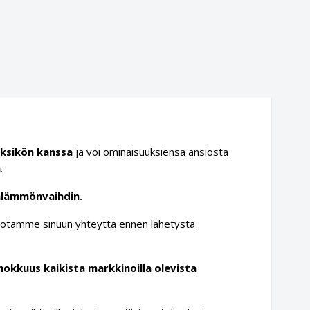
yksikön kanssa
ja voi ominaisuuksiensa ansiosta
n
.
ialämmönvaihdin.
en, otamme sinuun yhteyttä ennen lähetystä
kkuus kaikista markkinoilla olevista