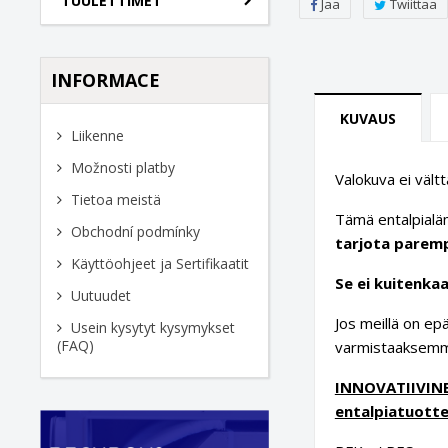
TUULETTIMET
Jaa
Twiittaa
INFORMACE
KUVAUS
Liikenne
Možnosti platby
Valokuva ei vält
Tietoa meistä
Tämä entalpial
Obchodní podmínky
tarjota paremp
Käyttöohjeet ja Sertifikaatit
Se ei kuitenka
Uutuudet
Jos meillä on ep
Usein kysytyt kysymykset
(FAQ)
varmistaaksemm
INNOVATIIVINEN
entalpiatuotte