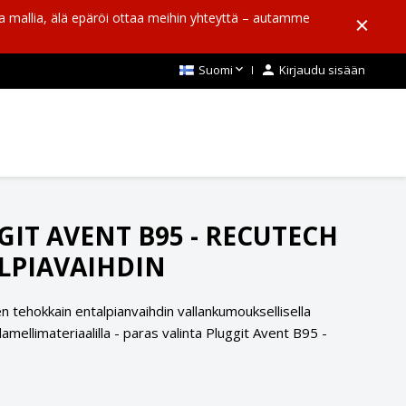
aa mallia, älä epäröi ottaa meihin yhteyttä – autamme

Suomi

Kirjaudu sisään
GIT AVENT B95 - RECUTECH
LPIAVAIHDIN
n tehokkain entalpianvaihdin vallankumouksellisella
mellimateriaalilla - paras valinta Pluggit Avent B95 -