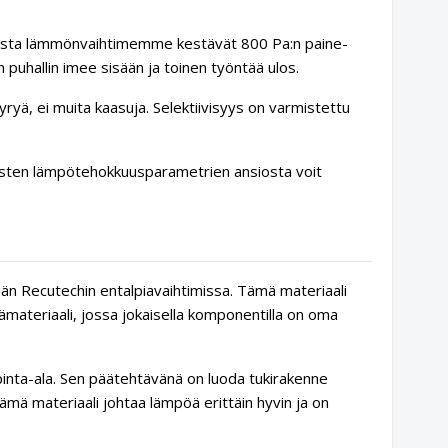
iosta lämmönvaihtimemme kestävät 800 Pa:n paine-
puhallin imee sisään ja toinen työntää ulos.
yryä, ei muita kaasuja. Selektiivisyys on varmistettu
isten lämpötehokkuusparametrien ansiosta voit
ään Recutechin entalpiavaihtimissa. Tämä materiaali
ämateriaali, jossa jokaisella komponentilla on oma
 pinta-ala. Sen päätehtävänä on luoda tukirakenne
tämä materiaali johtaa lämpöä erittäin hyvin ja on