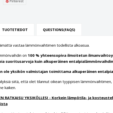
Pinterest
TUOTETIEDOT
QUESTIONS(FAQS)
tämättä vastaa lämmönvaihtimen todellista ulkoasua.
ämmönvaihdin on
100 % yhteensopiva ilmoitetun ilmanvaihto
ia suoritusarvoja kuin alkuperäinen entalpialämmönvaihdi
an ole yksikön valmistajan toimittama alkuperäinen entalp
äilyksiä siitä, että olet tilannut oikean tyyppisen lämmönvaihtim
e kaiken.
 RATKAISU YKSIKÖLLESI - Korkein lämpötila- ja kosteusteho
ista