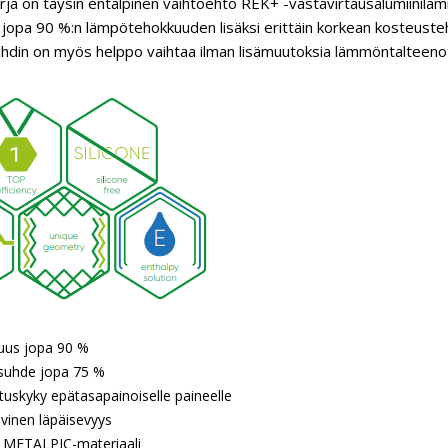
ja on täysin entalpinen vaihtoehto REK+ -vastavirtausalumiinilämm
 jopa 90 %:n lämpötehokkuuden lisäksi erittäin korkean kosteuste
din on myös helppo vaihtaa ilman lisämuutoksia lämmöntalteeno
us jopa 90 %
ysuhde jopa 75 %
uskyky epätasapainoiselle paineelle
ivinen läpäisevyys
n METALPIC-materiaali