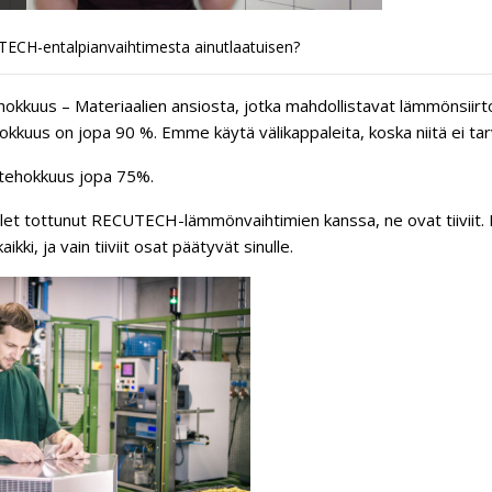
ECH-entalpianvaihtimesta ainutlaatuisen?
kkuus – Materiaalien ansiosta, jotka mahdollistavat lämmönsiirt
kkuus on jopa 90 %. Emme käytä välikappaleita, koska niitä ei tarv
tehokkuus jopa 75%.
olet tottunut RECUTECH-lämmönvaihtimien kanssa, ne ovat tiiviit.
ki, ja vain tiiviit osat päätyvät sinulle.