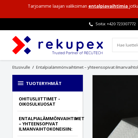
Tarjoamme laajan valikoiman
entalpiavaihtimia
jotk
Soita: +420
723307772
Etusivulle
Entalpialämmönvaihtimet – yhteensopivat ilmanvaihtok

TUOTERYHMÄT
OHITUSLIITTIMET -
OIKOSULKUOSAT
ENTALPIALÄMMÖNVAIHTIMET
– YHTEENSOPIVAT
ILMANVAIHTOKONEISIIN: