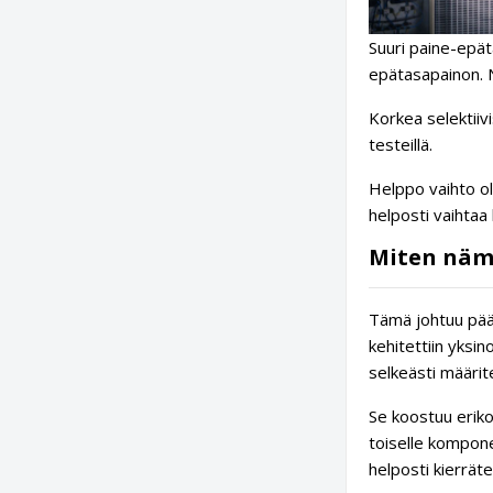
Suuri paine-epä
epätasapainon. N
Korkea selektiiv
testeillä.
Helppo vaihto o
helposti vaihtaa
Miten nämä
Tämä johtuu pääa
kehitettiin yksi
selkeästi määrit
Se koostuu eriko
toiselle komponen
helposti kierräte