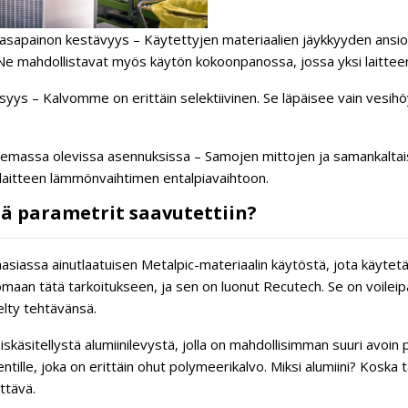
tasapainon kestävyys – Käytettyjen materiaalien jäykkyyden ans
e mahdollistavat myös käytön kokoonpanossa, jossa yksi laitteen 
isyys – Kalvomme on erittäin selektiivinen. Se läpäisee vain vesihö
lemassa olevissa asennuksissa – Samojen mittojen ja samankalta
 laitteen lämmönvaihtimen entalpiavaihtoon.
 parametrit saavutettiin?
siassa ainutlaatuisen Metalpic-materiaalin käytöstä, jota käytet
nomaan tätä tarkoitukseen, ja sen on luonut Recutech. Se on voileip
elty tehtävänsä.
iskäsitellystä alumiinilevystä, jolla on mahdollisimman suuri avoin
tille, joka on erittäin ohut polymeerikalvo. Miksi alumiini? Koska 
ttävä.