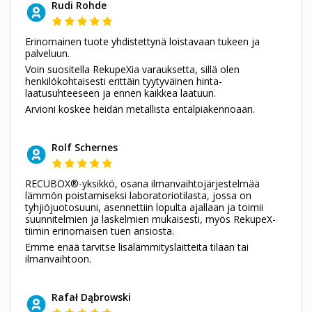
Rudi Rohde
Erinomainen tuote yhdistettynä loistavaan tukeen ja
palveluun.
Voin suositella RekupeXia varauksetta, sillä olen
henkilökohtaisesti erittäin tyytyväinen hinta-
laatusuhteeseen ja ennen kaikkea laatuun.
Arvioni koskee heidän metallista entalpiakennoaan.
Rolf Schernes
RECUBOX®-yksikkö, osana ilmanvaihtojärjestelmää
lämmön poistamiseksi laboratoriotilasta, jossa on
tyhjiöjuotosuuni, asennettiin lopulta ajallaan ja toimii
suunnitelmien ja laskelmien mukaisesti, myös RekupeX-
tiimin erinomaisen tuen ansiosta.
Emme enää tarvitse lisälämmityslaitteita tilaan tai
ilmanvaihtoon.
Rafał Dąbrowski