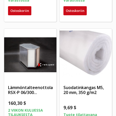
Varastossa
Varastossa
Ostoskoriin
Ostoskoriin
Lämmöntalteenottolaite
Suodatinkangas M5,
RSX-P 06/300...
20 mm, 350 g/m2
160,30 $
9,69 $
2 VIIKON KULUESSA
TILAUKSESTA
Tuote tilattavana