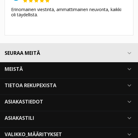
Erinomainen viestintä, ammattimainen neuvonta, kaikki
oli täydellistä.
SEURAA MEITÄ

MEISTÄ

TIETOA REKUPEXISTA

ASIAKASTIEDOT

ASIAKASTILI

VALIKKO_MÄÄRITYKSET
