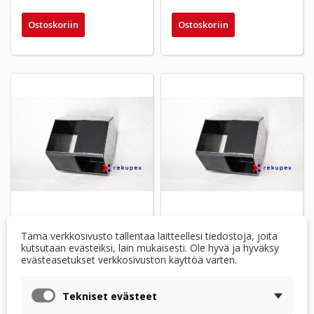
Ostoskoriin
Ostoskoriin
Ohitussovitin -
Ohitussovitin -
Tämä verkkosivusto tallentaa laitteellesi tiedostoja, joita
oikosulkuosa RXV
oikosulkuosa RXV
kutsutaan evästeiksi, lain mukaisesti. Ole hyvä ja hyväksy
03/200
04/300
evästeasetukset verkkosivuston käyttöä varten.
76,45 $
87,45 $
Tekniset evästeet
Tuote tilattavana
Tuote tilattavana