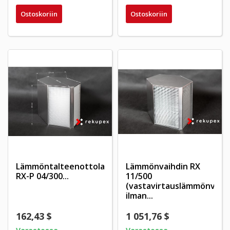
Ostoskoriin
Ostoskoriin
Lämmöntalteenottolaite
Lämmönvaihdin RX
RX-P 04/300...
11/500
(vastavirtauslämmönvaih
ilman...
162,43 $
1 051,76 $