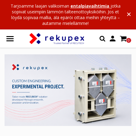
Tarjoamme laajan valikoiman
entalpiavaihtimia
jotka
sopivat useimpiin lämmön talteenottoyksiköihin. Jos et
löydä sopivaa mallia, älä epäröi ottaa meihin yhteyttä –
autamme mielellämme!

0