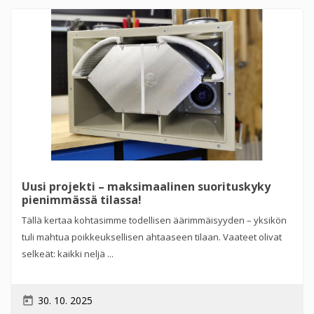
Uusi projekti – maksimaalinen suorituskyky
pienimmässä tilassa!
Tällä kertaa kohtasimme todellisen äärimmäisyyden – yksikön
tuli mahtua poikkeuksellisen ahtaaseen tilaan. Vaateet olivat
selkeät: kaikki neljä ...
30. 10. 2025
today