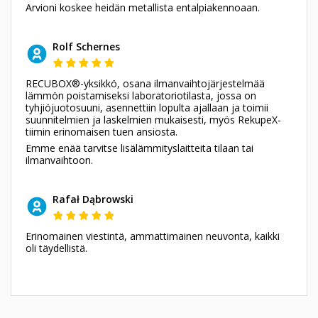
Arvioni koskee heidän metallista entalpiakennoaan.
Rolf Schernes
RECUBOX®-yksikkö, osana ilmanvaihtojärjestelmää
lämmön poistamiseksi laboratoriotilasta, jossa on
tyhjiöjuotosuuni, asennettiin lopulta ajallaan ja toimii
suunnitelmien ja laskelmien mukaisesti, myös RekupeX-
tiimin erinomaisen tuen ansiosta.
Emme enää tarvitse lisälämmityslaitteita tilaan tai
ilmanvaihtoon.
Rafał Dąbrowski
Erinomainen viestintä, ammattimainen neuvonta, kaikki
oli täydellistä.