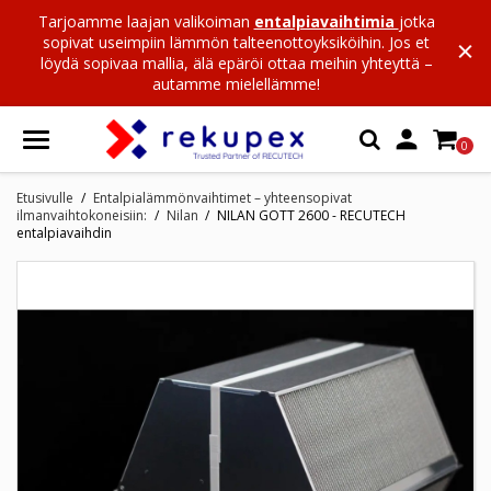
Tarjoamme laajan valikoiman
entalpiavaihtimia
jotka
sopivat useimpiin lämmön talteenottoyksiköihin. Jos et
löydä sopivaa mallia, älä epäröi ottaa meihin yhteyttä –
autamme mielellämme!

0
Etusivulle
Entalpialämmönvaihtimet – yhteensopivat
ilmanvaihtokoneisiin:
Nilan
NILAN GOTT 2600 - RECUTECH
entalpiavaihdin