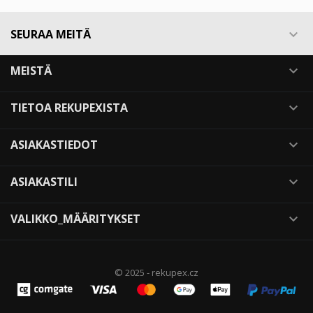
SEURAA MEITÄ

MEISTÄ

TIETOA REKUPEXISTA

ASIAKASTIEDOT

ASIAKASTILI

VALIKKO_MÄÄRITYKSET

© 2025 - rekupex.cz