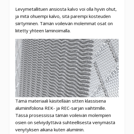
Levymetallituen ansiosta kalvo voi olla hyvin ohut,
ja mitä ohuempi kalvo, sitä parempi kosteuden
siirtyminen. Tämän voileivän molemmat osat on
liitetty yhteen laminoimalla.
Tämä materiaali käsitellään sitten klassisena
alumiinifoliona REK- ja REC-sarjan vaihtimille.
Tässä prosessissa tämän voileivän molempien
osien on selviydyttävä suhteellisesta venymästä
venytyksen aikana kuten alumiinin.