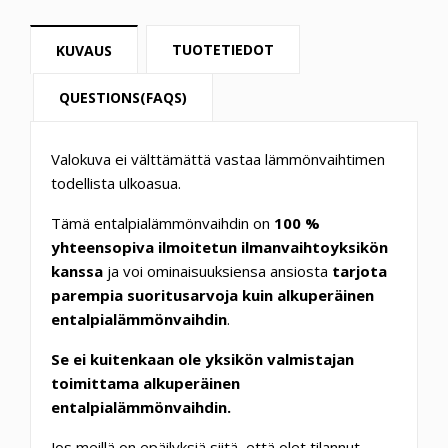
TUOTETIEDOT
KUVAUS
QUESTIONS(FAQS)
Valokuva ei välttämättä vastaa lämmönvaihtimen
todellista ulkoasua.
Tämä entalpialämmönvaihdin on
100 %
yhteensopiva ilmoitetun ilmanvaihtoyksikön
kanssa
ja voi ominaisuuksiensa ansiosta
tarjota
parempia suoritusarvoja kuin alkuperäinen
entalpialämmönvaihdin
.
Se ei kuitenkaan ole yksikön valmistajan
toimittama alkuperäinen
entalpialämmönvaihdin.
Jos meillä on epäilyksiä siitä, että olet tilannut