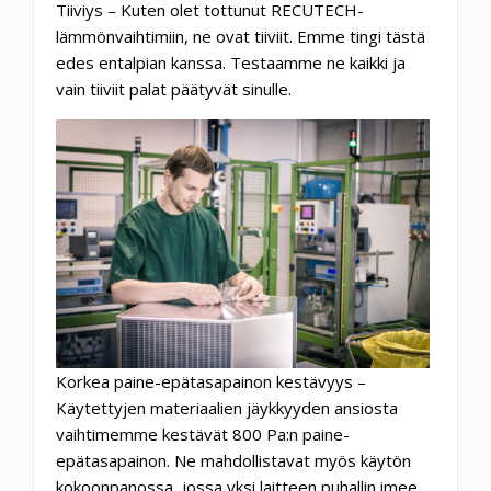
Tiiviys – Kuten olet tottunut RECUTECH-
lämmönvaihtimiin, ne ovat tiiviit. Emme tingi tästä
edes entalpian kanssa. Testaamme ne kaikki ja
vain tiiviit palat päätyvät sinulle.
Korkea paine-epätasapainon kestävyys –
Käytettyjen materiaalien jäykkyyden ansiosta
vaihtimemme kestävät 800 Pa:n paine-
epätasapainon. Ne mahdollistavat myös käytön
kokoonpanossa, jossa yksi laitteen puhallin imee