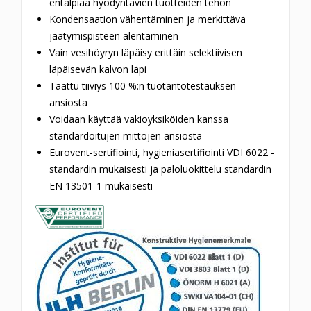
entalpiaa hyödyntävien tuotteiden tehon
Kondensaation vähentäminen ja merkittävä
jäätymispisteen alentaminen
Vain vesihöyryn läpäisy erittäin selektiivisen
läpäisevän kalvon läpi
Taattu tiiviys 100 %:n tuotantotestauksen
ansiosta
Voidaan käyttää vakioyksiköiden kanssa
standardoitujen mittojen ansiosta
Eurovent-sertifiointi, hygieniasertifiointi VDI 6022 -
standardin mukaisesti ja paloluokittelu standardin
EN 13501-1 mukaisesti