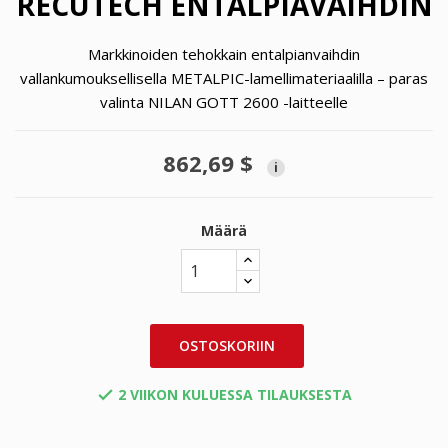
RECUTECH ENTALPIAVAIHDIN
Markkinoiden tehokkain entalpianvaihdin
vallankumouksellisella METALPIC-lamellimateriaalilla – paras
valinta NILAN GOTT 2600 -laitteelle
862,69 $
i
Määrä
OSTOSKORIIN
2 VIIKON KULUESSA TILAUKSESTA
