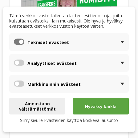
Tämä verkkosivusto tallentaa laitteellesi tiedostoja, joita
kutsutaan evästeiksi, lain mukaisesti. Ole hyvä ja hyväksy
evästeasetukset verkkosivuston käyttöä varten.
Tekniset evästeet
leveys-1-1">
Mikä tekee RECUTECH-
entalpianvaihtimesta
Analyyttiset evästeet
ainutlaatuisen?
Markkinoinnin evästeet
Korkea lämpötehokkuus – Materiaalien ansiosta,
jotka mahdollistavat lämmönvaihtopinnan
muotoilun ja siten sen lisäämisen,
Ainoastaan
Hyväksy kaikki
lämmönsiirtotehokkuus on jopa 90 %. Emme käytä
välttämättömät
välikappaleita, koska niitä ei tarvita.
Siirry sivulle Evästeiden käyttöä koskeva lausunto
Kosteudensiirtotehokkuus jopa 75%.