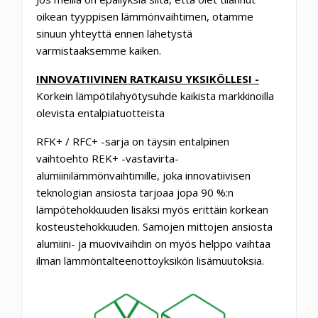
oikean tyyppisen lämmönvaihtimen, otamme
sinuun yhteyttä ennen lähetystä
varmistaaksemme kaiken.
INNOVATIIVINEN RATKAISU YKSIKÖLLESI -
Korkein lämpötilahyötysuhde kaikista markkinoilla
olevista entalpiatuotteista
RFK+ / RFC+ -sarja on täysin entalpinen
vaihtoehto REK+ -vastavirta-
alumiinilämmönvaihtimille, joka innovatiivisen
teknologian ansiosta tarjoaa jopa 90 %:n
lämpötehokkuuden lisäksi myös erittäin korkean
kosteustehokkuuden. Samojen mittojen ansiosta
alumiini- ja muovivaihdin on myös helppo vaihtaa
ilman lämmöntalteenottoyksikön lisämuutoksia.