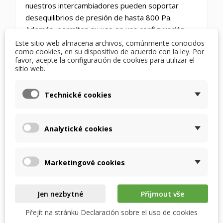
nuestros intercambiadores pueden soportar
desequilibrios de presión de hasta 800 Pa.
Además, permiten su uso en una configuración
donde un ventilador de la unidad aspira y el otro
Este sitio web almacena archivos, comúnmente conocidos
como cookies, en su dispositivo de acuerdo con la ley. Por
expulsa.
favor, acepte la configuración de cookies para utilizar el
sitio web.
Alta selectividad: Nuestra membrana es
altamente selectiva. Solo permite el paso del
Technické cookies
vapor de agua, ningún otro gas. La selectividad se
verifica mediante pruebas.
Analytické cookies
Fácil sustitución en instalaciones existentes:
gracias a las mismas dimensiones y a parámetros
de eficiencia térmica similares, puede sustituir
Marketingové cookies
fácilmente el intercambiador de calor de la unidad
por uno de entalpía.
Jen nezbytné
Přijmout vše
¿Cómo se lograron estos
parámetros?
Přejít na stránku Declaración sobre el uso de cookies