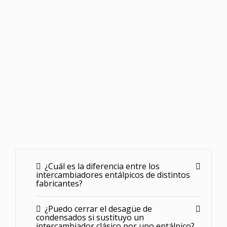
Fabricante de la
Pluggit
unidad
País natal
CZ
ean13
8592919621114
¿Cuál es la diferencia entre los
intercambiadores entálpicos de distintos
fabricantes?
¿Puedo cerrar el desagüe de
condensados si sustituyo un
intercambiador clásico por uno entálpico?