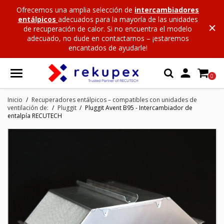
Ofrecemos una amplia selección de
intercambiadores
entálpicos
adecuados para la mayoría de las unidades
de recuperación de calor. Si no encuentra el modelo
adecuado, no dude en contactarnos – ¡estaremos
encantados de ayudarle!

0
Inicio
Recuperadores entálpicos – compatibles con unidades de
ventilación de:
Pluggit
Pluggit Avent B95 - Intercambiador de
entalpía RECUTECH