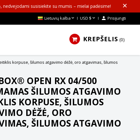
o, nedvejodami susisiekite su mumis – mielai padėsime!


Lietuvių kalba
USD $

Prisijungti
KREPŠELIS
0
klis korpuse, šilumos atgavimo dėžė, oro atgavimas, šilumos
BOX® OPEN RX 04/500
MAMAS ŠILUMOS ATGAVIMO
KLIS KORPUSE, ŠILUMOS
VIMO DĖŽĖ, ORO
VIMAS, ŠILUMOS ATGAVIMO