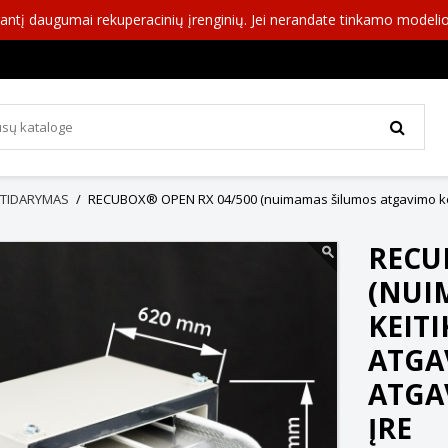
nkantį daugumai rekuperacinių įrenginių. Jei nerandate tinkamo modeli
TIDARYMAS
RECUBOX® OPEN RX 04/500 (nuimamas šilumos atgavimo keiti
RECU
(NUI
KEITI
ATGA
ATGA
ĮRE