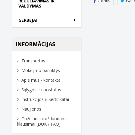
Dalintis
Twitt
REGULIAVIMAS IR
VALDYMAS
GERBĖJAI
INFORMĀCIJAS
Transportas
Mokėjimo parinktys
Apie mus - kontaktai
Sąlygos ir nuostatos
Instrukcijos ir Sertifikatai
Naujienos
Dažniausiai užduodami
klausimai (DUK / FAQ)