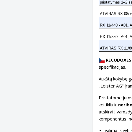
pristatymas 1–2 s
ATVIRAS RX 08/70
RX 11/440 - A01, 
RX 11/880 - A01, 
ATVIRAS RX 11/88
RECUBOXES® 
specifikacijas.
Aukštą kokybę g
„Leister AG“ įra
Pristatome jum
keitikliu ir
nerib
atskirai į vamzdy
komponentus, ner
galima įsigyti