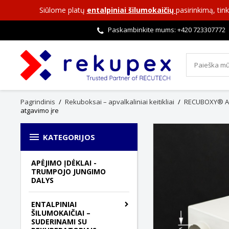
Siūlome platų
entalpiniai šilumokaičių
pasirinkimą, ti
Paskambinkite mums: +420
723307772
Pagrindinis
Rekuboksai – apvalkaliniai keitikliai
RECUBOXY® A
atgavimo įre

KATEGORIJOS
APĖJIMO ĮDĖKLAI -
TRUMPOJO JUNGIMO
DALYS
ENTALPINIAI
ŠILUMOKAIČIAI –
SUDERINAMI SU