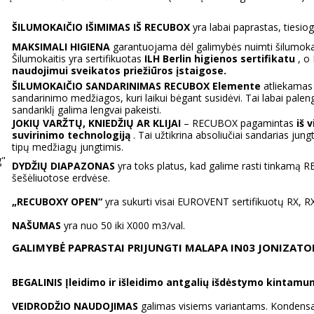
ŠILUMOKAIČIO IŠIMIMAS IŠ RECUBOX
yra labai paprastas, tiesio
MAKSIMALI HIGIENA
garantuojama dėl galimybės nuimti šilumokaitį i
Šilumokaitis yra sertifikuotas
ILH Berlin higienos sertifikatu
, o 
naudojimui sveikatos priežiūros įstaigose.
ŠILUMOKAIČIO SANDARINIMAS RECUBOX Elemente
atliekamas 
sandarinimo medžiagos, kuri laikui bėgant susidėvi. Tai labai palengv
sandariklį galima lengvai pakeisti.
JOKIŲ VARŽTŲ, KNIEDŽIŲ AR KLIJAI
– RECUBOX pagamintas
iš 
suvirinimo technologiją
. Tai užtikrina absoliučiai sandarias jung
tipų medžiagų jungtimis.
g"
DYDŽIŲ DIAPAZONAS
yra toks platus, kad galime rasti tinkamą R
šešėliuotose erdvėse.
„RECUBOXY OPEN“
yra sukurti visai EUROVENT sertifikuotų RX, RX-
NAŠUMAS
yra nuo 50 iki X000 m3/val.
GALIMYBĖ PAPRASTAI PRIJUNGTI MALAPA IN03 JONIZATO
BEGALINIS Įleidimo ir išleidimo antgalių išdėstymo kintam
VEIDRODŽIO NAUDOJIMAS
galimas visiems variantams. Kondensat