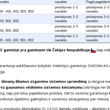
avaitės
savaitės
Pagal pageidavi
pristatymas 1–2
pristatymas 2–3
0 - A01, A02, B01, B02
savaitės
savaitės
pristatymas 2–3
pristatymas 3–4
A02, B01, B02
savaitės
savaitės
pristatymas 2–3
pristatymas 3–4
A02, B01, B02
savaitės
savaitės
pristatymas 1–2
pristatymas 2–3
0 - A01, A02, B01, B02
savaitės
savaitės
gaminiai yra gaminami tik Čekijos Respublikoje.
kaip ind
arantuoja aukščiausios kokybės Vokietijos gamintojo SIMONA AG m
ngą.
s
išmanų šilumos atgavimo sistemos sprendimą
su lengvai n
otu gaunamos vėdinimo sistemos kintamumu
(skirtingai nei š
ną, taip pat kitus papildomus priedus. Dėl to sistema garantuoja il
ibotas išplėtimo galimybes ir sistemos atnaujinimus per minutę. 
 su įmontuotu šilumokaičiu
RX 04/500
(lamelių medžiaga – aliuminis) i