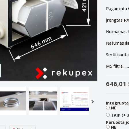
Pagaminta Č
Įrengtas RX 
Nuimamas keit
Našumas iki 
Sertifikuota
M5 filtrai ....
646,01 
Integruota
NE
TAIP (+ 
Paruošta jo
NE