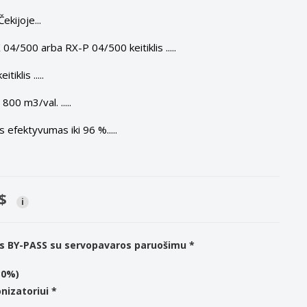
ekijoje...
04/500 arba RX-P 04/500 keitiklis .....
iklis .....
800 m3/val. .....
s efektyvumas iki 96 %.....
.
$
i
s BY-PASS su servopavaros paruošimu *
30%)
nizatoriui *