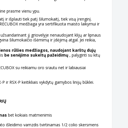
gine prasme vienu ypu.
r išplauti tiek patį šilumokaitį, tiek visą įrenginį.
RECUBOX medžiaga yra sertifikuota maisto laikymui ir
užsandarinant jį griovelyje nenaudojant klijų ar lipnaus
ina šilumokaičio išėmimą ir įdėjimą atgal. Jei reikia,
vienos rūšies medžiagos, naudojant karštų dujų
tis
be senėjimo sukeltų pažeidimų
, palyginti su kitų
ECUBOX su reikiamu oro srautu net ir labiausiai
P ir RSX-P keitikliais vykdytų gamybos linijų būklei.
RIŲ
umas
bet kokiais matmenimis
o išleidimo vamzdis tvirtinamas 1/2 colio skersmens