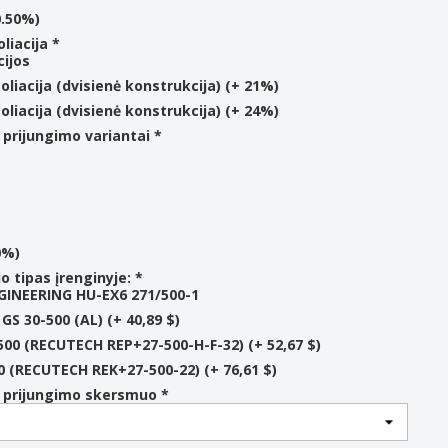
0.50%)
liacija *
cijos
oliacija (dvisienė konstrukcija) (+ 21%)
oliacija (dvisienė konstrukcija) (+ 24%)
 prijungimo variantai *
0%)
o tipas įrenginyje: *
GINEERING HU-EX6 271/500-1
S 30-500 (AL) (+ 40,89 $)
500 (RECUTECH REP+27-500-H-F-32) (+ 52,67 $)
0 (RECUTECH REK+27-500-22) (+ 76,61 $)
 prijungimo skersmuo *