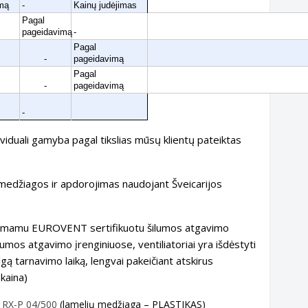
mą
-
Kainų judėjimas
Pagal
pageidavimą
-
Pagal
-
pageidavimą
Pagal
-
pageidavimą
-
ividuali gamyba pagal tikslias mūsų klientų pateiktas
edžiagos ir apdorojimas naudojant Šveicarijos
uimamu EUROVENT sertifikuotu šilumos atgavimo
ilumos atgavimo įrenginiuose, ventiliatoriai yra išdėstyti
gą tarnavimo laiką, lengvai pakeičiant atskirus
kaina)
r
RX-P 04/500
(lamelių medžiaga – PLASTIKAS)