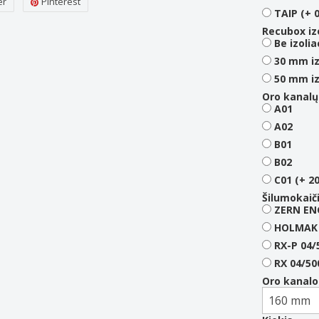
er
Pinterest
TAIP (+ 
Recubox izo
Be izolia
30 mm iz
50 mm iz
Oro kanalų
A01
A02
B01
B02
C01 (+ 2
Šilumokaiči
ZERN EN
HOLMAK G
RX-P 04/
RX 04/50
Oro kanalo