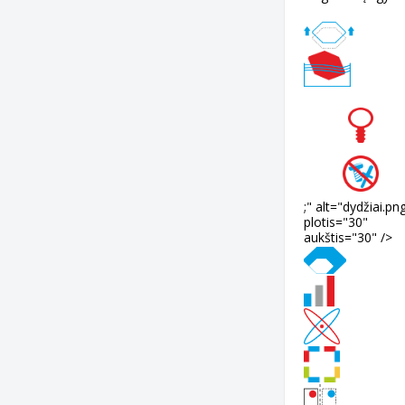
;" alt="dydžiai.pn
plotis="30"
aukštis="30" />