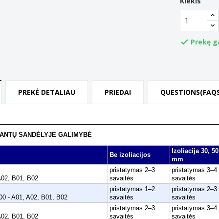
Kiekis
Prekę g

PREKĖ DETALIAU
PRIEDAI
QUESTIONS(FAQS
ANTŲ SANDĖLYJE GALIMYBĖ
Izoliacija 30, 50
Be izoliacijos
mm
pristatymas 2–3
pristatymas 3–4
A02, B01, B02
savaitės
savaitės
pristatymas 1–2
pristatymas 2–3
0 - A01, A02, B01, B02
savaitės
savaitės
pristatymas 2–3
pristatymas 3–4
A02, B01, B02
savaitės
savaitės