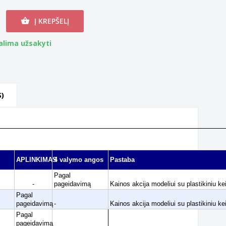
Į KREPŠELĮ

alima užsakyti
)
APLINKIMAS
4 valymo angos
Pastaba
Pagal
-
pageidavimą
Kainos akcija modeliui su plastikiniu kei
Pagal
pageidavimą
-
Kainos akcija modeliui su plastikiniu kei
Pagal
pageidavimą