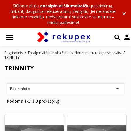
Siūlome platų
entalpiniai šilumokaičių
pasirinkimą,
tinkantį daugumai rekuperacinių įrenginių. Jei nerandate
tinkamo modelio, nedvejodami susisiekite su mumis –
mielai padėsime!

Pagrindinis
Entalpiniai šilumokaičiai – suderinami su rekuperatoriais:
TRINNITY
TRINNITY

Pasirinkite
Rodoma 1-3 iš 3 prekės(-ių)