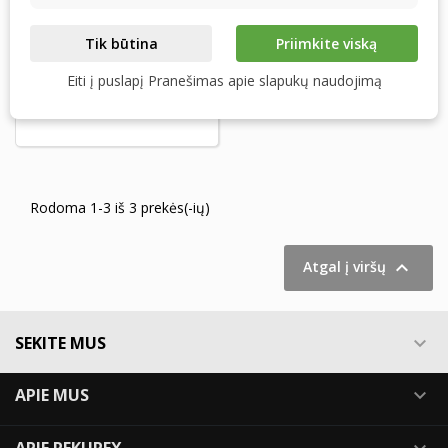
Tik būtina
Priimkite viską
TRINNITY PLUS 800 -
RECUTECH entalpinis
Eiti į puslapį Pranešimas apie slapukų naudojimą
šilumokaitis
Rodoma 1-3 iš 3 prekės(-ių)

Atgal į viršų
SEKITE MUS

APIE MUS
