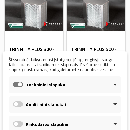
TRINNITY PLUS 300 -
TRINNITY PLUS 500 -
RECUTECH entalpinis
RECUTECH entalpinis
Ši svetainė, laikydamasi įstatymų, jūsų įrenginyje saugo
šilumokaitis
šilumokaitis
failus, paprastai vadinamus slapukais. Prašome sutikti su
slapukų nustatymais, kad galėtumėte naudotis svetaine.
Techniniai slapukai
Analitiniai slapukai
Rinkodaros slapukai