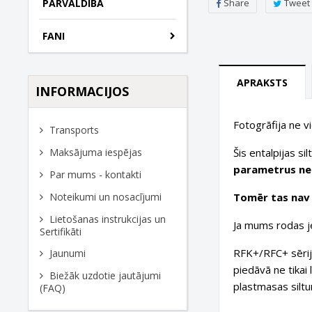
Share
Tweet
PĀRVALDĪBA
FANI
APRAKSTS
INFORMACIJOS
Fotogrāfija ne v
Transports
Šis entalpijas si
Maksājuma iespējas
parametrus nek
Par mums - kontakti
Tomēr tas nav o
Noteikumi un nosacījumi
Lietošanas instrukcijas un
Ja mums rodas je
Sertifikāti
RFK+/RFC+ sērija
Jaunumi
piedāvā ne tikai 
Biežāk uzdotie jautājumi
plastmasas siltu
(FAQ)