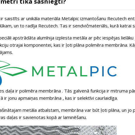
ametri tika sasniegti?
r saistīts ar unikāla materiāla
Metalpic
izmantošanu Recutech entalp
lūkam, un to radīja Recutech. Tas ir sendvičmateriāls, kurā katrai sa
peciāli apstrādāta
alumīnija izplesta metāla
ar pēc iespējas lielāku 
ciju otrajai komponentei, kas ir ļoti plāna polimēra membrāna. Kāpē
dājams.
es daļa ir
polimēra membrāna
. Tās galvenā funkcija ir mitruma pā
ā ir
jonu apmaiņas membrāna
, kas ir selektīvi caurlaidīga.
lašinātajam metāla atbalstam, membrāna var būt ļoti plāna, un j
as daļas ir savienotas kopā ar laminēšanu.