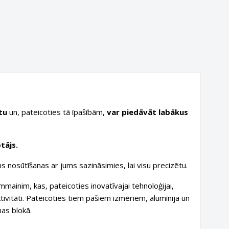
tu
un, pateicoties tā īpašībām,
var piedāvāt labākus
tājs.
s nosūtīšanas ar jums sazināsimies, lai visu precizētu.
mainim, kas, pateicoties inovatīvajai tehnoloģijai,
ktivitāti. Pateicoties tiem pašiem izmēriem, alumīnija un
nas blokā.