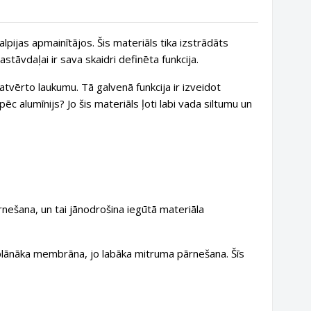
ijas apmainītājos. Šis materiāls tika izstrādāts
stāvdaļai ir sava skaidri definēta funkcija.
atvērto laukumu. Tā galvenā funkcija ir izveidot
c alumīnijs? Jo šis materiāls ļoti labi vada siltumu un
rnešana, un tai jānodrošina iegūtā materiāla
o plānāka membrāna,
jo labāka mitruma pārnešana.
Šīs