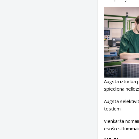
Augsta izturība 
spiediena nelīdzs
Augsta selektivi
testiem.
Vienkārša nomaiņ
esošo siltummaini