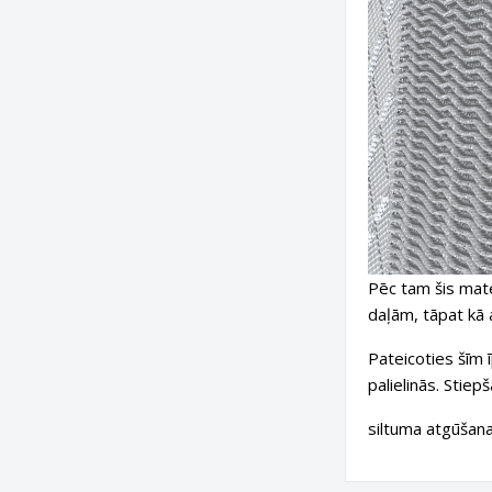
Pēc tam šis mate
daļām, tāpat kā a
Pateicoties šīm 
palielinās. Stiep
siltuma atgūšana