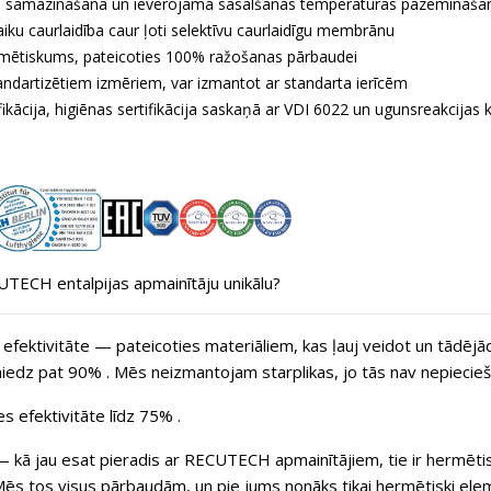
s samazināšana un ievērojama sasalšanas temperatūras pazemināša
aiku caurlaidība caur ļoti selektīvu caurlaidīgu membrānu
mētiskums, pateicoties 100% ražošanas pārbaudei
andartizētiem izmēriem, var izmantot ar standarta ierīcēm
fikācija, higiēnas sertifikācija saskaņā ar VDI 6022 un ugunsreakcijas 
TECH entalpijas apmainītāju unikālu?
efektivitāte
— pateicoties materiāliem, kas ļauj veidot un tādējād
niedz pat
90%
. Mēs neizmantojam starplikas, jo tās nav nepiecie
s efektivitāte līdz 75%
.
 kā jau esat pieradis ar RECUTECH apmainītājiem, tie ir hermētis
Mēs tos visus pārbaudām, un pie jums nonāks tikai hermētiski elem