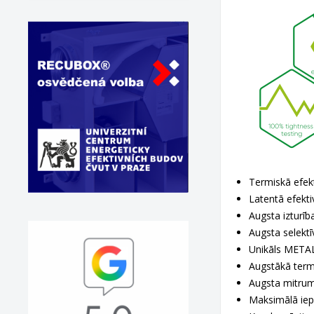
Termiskā efekt
Latentā efekti
Augsta izturīb
Augsta selektī
Unikāls METAL
Augstākā termi
Augsta mitrum
Maksimālā iep