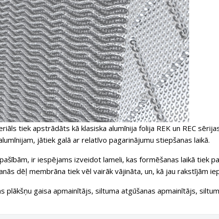
riāls tiek apstrādāts kā klasiska alumīnija folija REK un REC sērij
lumīnijam, jātiek galā ar relatīvo pagarinājumu stiepšanas laikā.
īpašībām, ir iespējams izveidot lameli, kas formēšanas laikā tiek pa
šanās dēļ membrāna tiek vēl vairāk vājināta, un, kā jau rakstījām ie
s plākšņu gaisa apmainītājs, siltuma atgūšanas apmainītājs, siltu