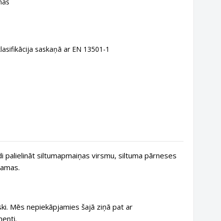
nās
klasifikācija saskaņā ar EN 13501-1
i palielināt siltumapmaiņas virsmu, siltuma pārneses
šamas.
ki. Mēs nepiekāpjamies šajā ziņā pat ar
enti.