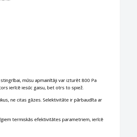
tingrībai, mūsu apmainītāji var izturēt 800 Pa
ors ierīcē iesūc gaisu, bet otrs to spiež.
ikus, ne citas gāzes. Selektivitāte ir pārbaudīta ar
giem termiskās efektivitātes parametriem, ierīcē