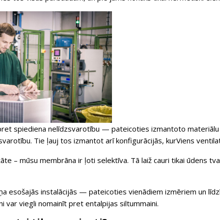
pret spiediena nelīdzsvarotību
— pateicoties izmantoto materiālu s
varotību. Tie ļauj tos izmantot arī konfigurācijās, kurViens ventilat
tāte
– mūsu membrāna ir ļoti selektīva. Tā laiž cauri tikai ūdens tva
a esošajās instalācijās
— pateicoties vienādiem izmēriem un līdzī
 var viegli nomainīt pret entalpijas siltummaini.