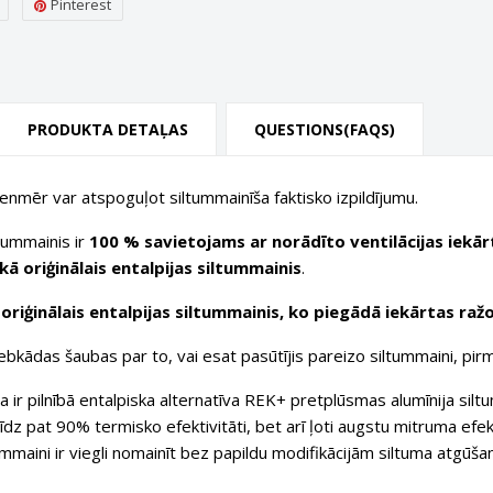
Pinterest
PRODUKTA DETAĻAS
QUESTIONS(FAQS)
ienmēr var atspoguļot siltummainīša faktisko izpildījumu.
ltummainis ir
100 % savietojams ar norādīto ventilācijas iekār
ā oriģinālais entalpijas siltummainis
.
riģinālais entalpijas siltummainis, ko piegādā iekārtas ražo
bkādas šaubas par to, vai esat pasūtījis pareizo siltummaini, pirm
 ir pilnībā entalpiska alternatīva REK+ pretplūsmas alumīnija siltum
līdz pat 90% termisko efektivitāti, bet arī ļoti augstu mitruma efe
mmaini ir viegli nomainīt bez papildu modifikācijām siltuma atgūša