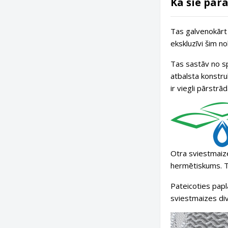
Kā šie par
Tas galvenokārt i
ekskluzīvi šim no
Tas sastāv no s
atbalsta konstruk
ir viegli pārstrā
Otra sviestmaiz
hermētiskums. T
Pateicoties pap
sviestmaizes div