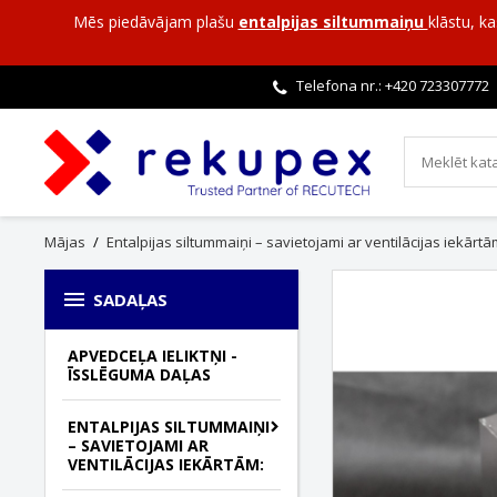
Mēs piedāvājam plašu
entalpijas siltummaiņu
klāstu, k
Telefona nr.: +420
723307772
Mājas
Entalpijas siltummaiņi – savietojami ar ventilācijas iekārtā

SADAĻAS
APVEDCEĻA IELIKTŅI -
ĪSSLĒGUMA DAĻAS
ENTALPIJAS SILTUMMAIŅI
– SAVIETOJAMI AR
VENTILĀCIJAS IEKĀRTĀM: