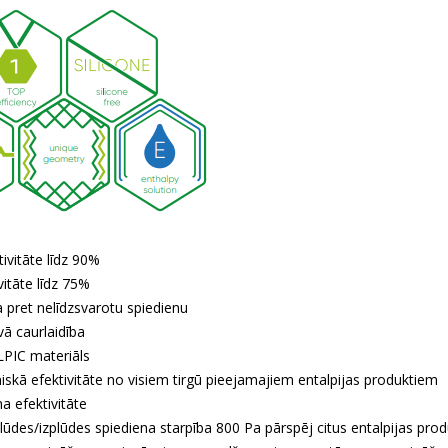
ivitāte līdz 90%
vitāte līdz 75%
a pret nelīdzsvarotu spiedienu
vā caurlaidība
PIC materiāls
skā efektivitāte no visiem tirgū pieejamajiem entalpijas produktiem
a efektivitāte
lūdes/izplūdes spiediena starpība 800 Pa pārspēj citus entalpijas pr