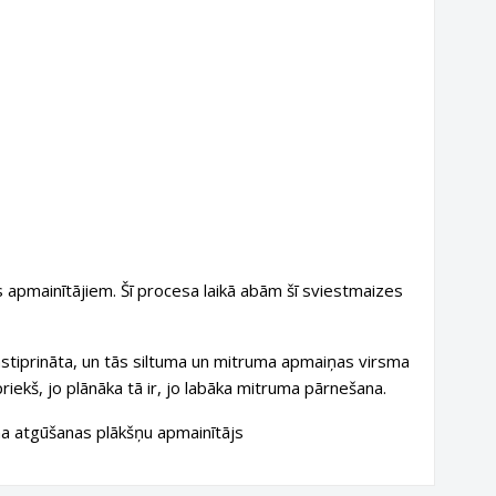
as apmainītājiem. Šī procesa laikā abām šī sviestmaizes
stiprināta, un tās
siltuma un mitruma apmaiņas
virsma
priekš, jo plānāka tā ir, jo labāka mitruma pārnešana.
ma atgūšanas plākšņu apmainītājs