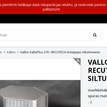
as piemēroti lielākajai daļai rekuperācijas iekārtu. Ja neatrodat pareiz
palīdzēsim!
m:
Vallox
Vallox ValloPlus 270 - RECUTECH entalpijas siltummainis
VALL
RECU
SILT
Visefektīvā
spuras mate
…)