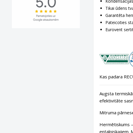
Kondensācija
Tikai ūdens tv
Garantēta her
Pateicoties st
Eurovent serti
Kas padara RECU
Augsta termiskā 
efektivitāte sas
Mitruma pārnese
Hermētiskums
—
entalpiskajiem. 