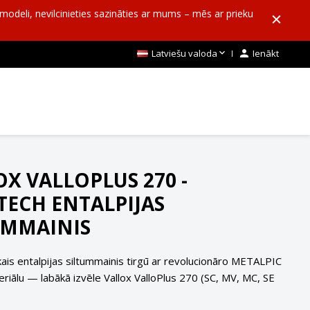
o modeli, nevilcinieties sazināties ar mums – mēs ar prieku

Latviešu valoda

Ienākt
OX VALLOPLUS 270 -
TECH ENTALPIJAS
UMMAINIS
kais entalpijas siltummainis tirgū ar revolucionāro METALPIC
riālu — labākā izvēle Vallox ValloPlus 270 (SC, MV, MC, SE