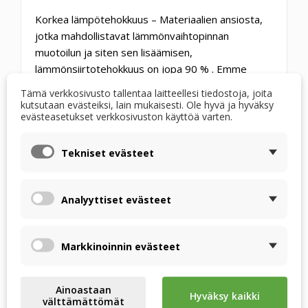
Korkea lämpötehokkuus
– Materiaalien ansiosta,
jotka mahdollistavat lämmönvaihtopinnan
muotoilun ja siten sen lisäämisen,
lämmönsiirtotehokkuus on jopa
90 %
. Emme
käytä välikappaleita, koska niitä ei tarvita.
Tämä verkkosivusto tallentaa laitteellesi tiedostoja, joita
kutsutaan evästeiksi, lain mukaisesti. Ole hyvä ja hyväksy
Kosteudensiirtotehokkuus jopa 75%
.
evästeasetukset verkkosivuston käyttöä varten.
Tiiviys
– Kuten olet tottunut RECUTECH-
Tekniset evästeet
lämmönvaihtimien kanssa, ne ovat tiiviit. Emme
tingi tästä edes entalpisten vaihtimien kanssa.
Testaamme ne kaikki, ja vain tiiviit osat päätyvät
Analyyttiset evästeet
sinulle.
Markkinoinnin evästeet
Ainoastaan
Hyväksy kaikki
välttämättömät