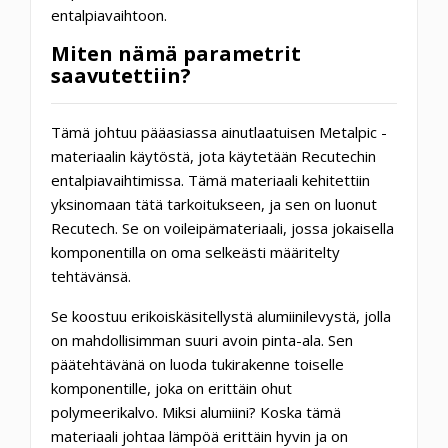
entalpiavaihtoon.
Miten nämä parametrit
saavutettiin?
Tämä johtuu pääasiassa ainutlaatuisen
Metalpic
-
materiaalin käytöstä, jota käytetään Recutechin
entalpiavaihtimissa. Tämä materiaali kehitettiin
yksinomaan tätä tarkoitukseen, ja sen on luonut
Recutech. Se on voileipämateriaali, jossa jokaisella
komponentilla on oma selkeästi määritelty
tehtävänsä.
Se koostuu erikoiskäsitellystä
alumiinilevystä,
jolla
on mahdollisimman suuri avoin pinta-ala. Sen
päätehtävänä on luoda tukirakenne toiselle
komponentille, joka on erittäin ohut
polymeerikalvo. Miksi alumiini? Koska tämä
materiaali johtaa lämpöä erittäin hyvin ja on