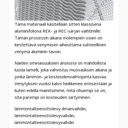
Tämä materiaali käsitellään sitten klassisena
alumiinifoliona REK- ja REC-sarjan vaihtimille.
Tämän prosessin aikana molempien osien on
kestettävä venymisen aiheuttama suhteellinen
venymä alumiinin tavoin.
Näiden ominaisuuksien ansiosta on mahdollista
luoda lamelli, joka vahvistuu muovauksen aikana ja
jonka
lämmön- ja kosteudenvaihtopinta
kasvaa.
Venytyksen vuoksi kalvo heikkenee entisestään ja
kuten edellä mainitsimme, mitä ohuempi se on,
sitä parempi on kosteuden siirtyminen.
lämmöntalteenottolevy-ilmanvaihdin,
lämmöntalteenottolevyvaihdin,
lämmöntalteenottolevyvaihdin