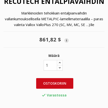
RECUTECH ENTALPIAVAIHDIN
Markkinoiden tehokkain entalpianvaihdin
vallankumouksellisella METALPIC-lamellimateriaalilla – paras
valinta Vallox ValloPlus 270 (SC, MV, MC, SE …):lle
861,82 $
i
Määrä
OSTOSKORIIN
Varastossa
