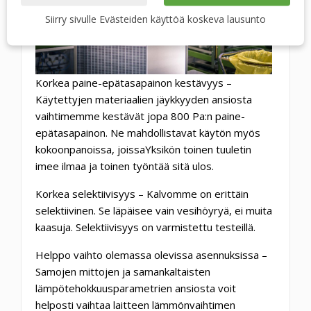
Siirry sivulle Evästeiden käyttöä koskeva lausunto
Korkea paine-epätasapainon kestävyys
–
Käytettyjen materiaalien jäykkyyden ansiosta
vaihtimemme kestävät jopa 800 Pa:n paine-
epätasapainon. Ne mahdollistavat käytön myös
kokoonpanoissa, joissaYksikön toinen tuuletin
imee ilmaa ja toinen työntää sitä ulos.
Korkea selektiivisyys
– Kalvomme on erittäin
selektiivinen. Se läpäisee vain vesihöyryä, ei muita
kaasuja. Selektiivisyys on varmistettu testeillä.
Helppo vaihto olemassa olevissa asennuksissa
–
Samojen mittojen ja samankaltaisten
lämpötehokkuusparametrien ansiosta voit
helposti vaihtaa laitteen lämmönvaihtimen