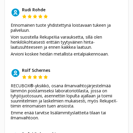
Rudi Rohde
Erinomainen tuote yhdistettynä loistavaan tukeen ja
palveluun.
Voin suositella RekupeXia varauksetta, sillä olen
henkilökohtaisesti erittäin tyytyväinen hinta-
laatusuhteeseen ja ennen kaikkea laatuun.
Arvioni koskee heidän metallista entalpiakennoaan.
Rolf Schernes
RECUBOX®-yksikkö, osana ilmanvaihtojärjestelmää
lämmön poistamiseksi laboratoriotilasta, jossa on
tyhjiöjuotosuuni, asennettiin lopulta ajallaan ja toimii
suunnitelmien ja laskelmien mukaisesti, myös RekupeX-
tiimin erinomaisen tuen ansiosta.
Emme enää tarvitse lisälämmityslaitteita tilaan tai
ilmanvaihtoon.