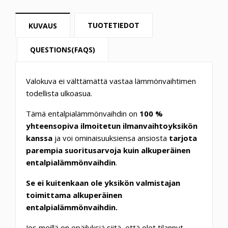
TUOTETIEDOT
KUVAUS
QUESTIONS(FAQS)
Valokuva ei välttämättä vastaa lämmönvaihtimen
todellista ulkoasua.
Tämä entalpialämmönvaihdin on
100 %
yhteensopiva ilmoitetun ilmanvaihtoyksikön
kanssa
ja voi ominaisuuksiensa ansiosta
tarjota
parempia suoritusarvoja kuin alkuperäinen
entalpialämmönvaihdin
.
Se ei kuitenkaan ole yksikön valmistajan
toimittama alkuperäinen
entalpialämmönvaihdin.
Jos meillä on epäilyksiä siitä, että olet tilannut