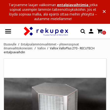
Tarjoamme laajan valikoiman
entalpiavaihtimia
jotka
sopivat useimpiin lämmön talteenottoyksiköihin. Jos et
löydä sopivaa mallia, älä epäröi ottaa meihin yhteyttä –
autamme mielellämme!

0
Etusivulle
Entalpialämmönvaihtimet – yhteensopivat
ilmanvaihtokoneisiin:
Vallox
Vallox ValloPlus 270 - RECUTECH
entalpiavaihdin