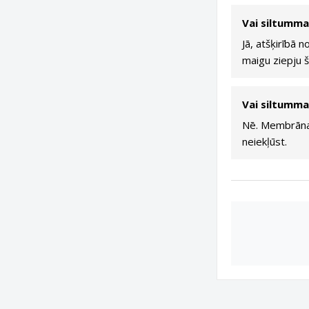
Vai siltumma
Jā, atšķirībā 
maigu ziepju 
Vai siltumma
Nē. Membrāna d
neiekļūst.