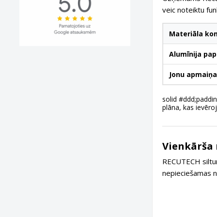
veic noteiktu funk
Materiāla k
Alumīnija pap
Jonu apmaiņ
solid #ddd;paddin
plāna, kas ievēroj
Vienkārša 
RECUTECH siltu
nepieciešamas ne