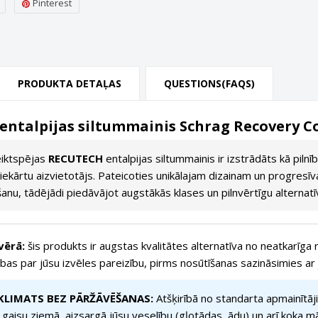
Pinterest
PRODUKTA DETAĻAS
QUESTIONS(FAQS)
ntalpijas siltummainis Schrag Recovery C
eiktspējas
RECUTECH
entalpijas siltummainis ir izstrādāts kā piln
iekārtu aizvietotājs. Pateicoties unikālajam dizainam un progresī
nu, tādējādi piedāvājot augstākās klases un pilnvērtīgu alternatī
vērā:
šis produkts ir augstas kvalitātes alternatīva no neatkarīga 
s par jūsu izvēles pareizību, pirms nosūtīšanas sazināsimies ar ju
LIMATS BEZ PĀRŽĀVĒŠANAS:
Atšķirībā no standarta apmainītāji
gaisu ziemā, aizsargā jūsu veselību (gļotādas, ādu) un arī koka 