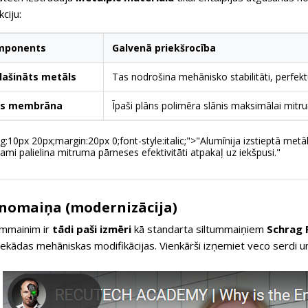
ciju:
omponents
Galvenā priekšrocība
lašināts metāls
Tas nodrošina mehānisko stabilitāti, perfekt
as membrāna
Īpaši plāns polimēra slānis maksimālai mit
g:10px 20px;margin:20px 0;font-style:italic;">"Alumīnija izstieptā met
ami palielina mitruma pārneses efektivitāti atpakaļ uz iekšpusi."
nomaiņa (modernizācija)
mmainim ir
tādi paši izmēri
kā standarta siltummaiņiem
Schrag 
kādas mehāniskas modifikācijas. Vienkārši izņemiet veco serdi un 