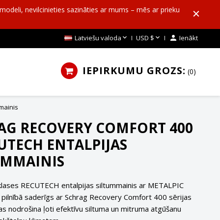
o modeli, nevilcinieties sazināties ar mums – mēs ar prieku


Latviešu valoda
USD $

Ienākt
IEPIRKUMU GROZS:
0
mainis
AG RECOVERY COMFORT 400
CUTECH ENTALPIJAS
UMMAINIS
klases RECUTECH entalpijas siltummainis ar METALPIC
, pilnībā saderīgs ar Schrag Recovery Comfort 400 sērijas
as nodrošina ļoti efektīvu siltuma un mitruma atgūšanu