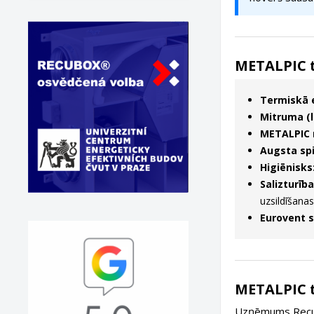
METALPIC t
Termiskā e
Mitruma (l
METALPIC 
Augsta spi
Higiēnisks
Salizturība
uzsildīšanas
Eurovent se
METALPIC t
Uzņēmums Recut