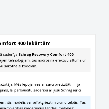
omfort 400 iekārtām
ībā saderīgs
Schrag Recovery Comfort 400
vajām tehnoloģijām, tas nodrošina efektīvu siltuma un
vu sākotnējai kodolam.
ražotāja. Mēs lepojamies ar savu precizitāti — ja
ms, lai pārbaudītu saderību ar jūsu Schrag ierīci.
em, šis modelis var arī atgriezt mitrumu telpās. Tas
mājsaimniecības piederumus (grīdas, mēbeles).