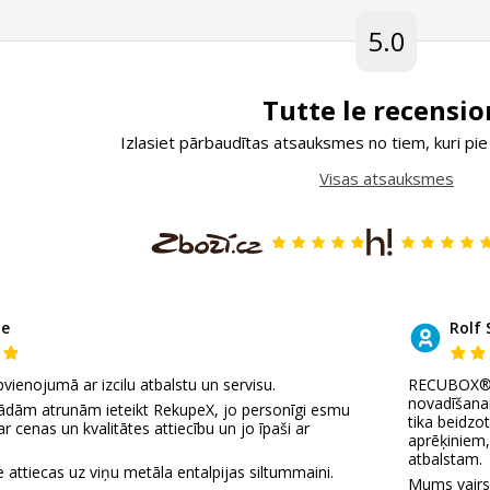
5.0
Tutte le recensio
Izlasiet pārbaudītas atsauksmes no tiem, kuri pie
Visas atsauksmes
de
Rolf 
pvienojumā ar izcilu atbalstu un servisu.
RECUBOX® ie
novadīšanai
kādām atrunām ieteikt RekupeX, jo personīgi esmu
tika beidzo
ar cenas un kvalitātes attiecību un jo īpaši ar
aprēķiniem,
atbalstam.
ttiecas uz viņu metāla entalpijas siltummaini.
Mums vairs 