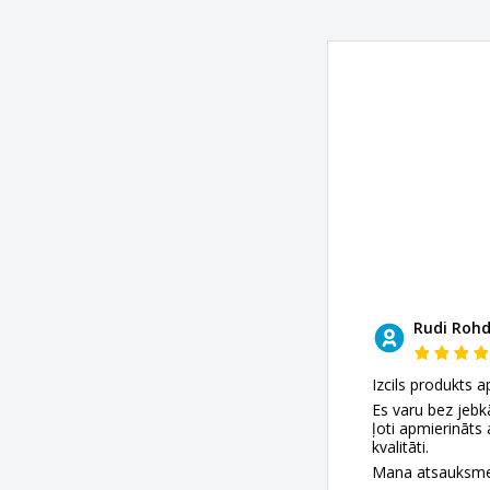
Rudi Roh
Izcils produkts a
Es varu bez jeb
ļoti apmierināts 
kvalitāti.
Mana atsauksme a