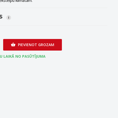
ekštelpu klimatam.
$
i
PIEVIENOT GROZAM

ĻU LAIKĀ NO PASŪTĪJUMA