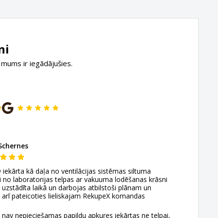
ni
 mums ir iegādājušies.
Schernes
kārta kā daļa no ventilācijas sistēmas siltuma
 no laboratorijas telpas ar vakuuma lodēšanas krāsni
t uzstādīta laikā un darbojas atbilstoši plānam un
 arī pateicoties lieliskajam RekupeX komandas
nav nepieciešamas papildu apkures iekārtas ne telpai,