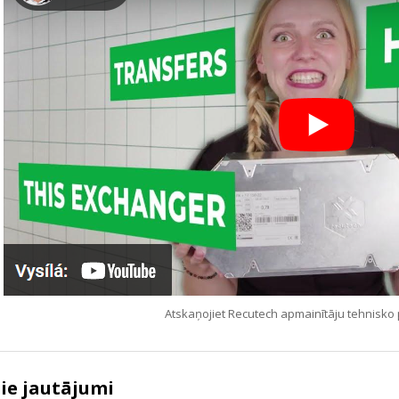
Atskaņojiet Recutech apmainītāju tehnisko 
tie jautājumi