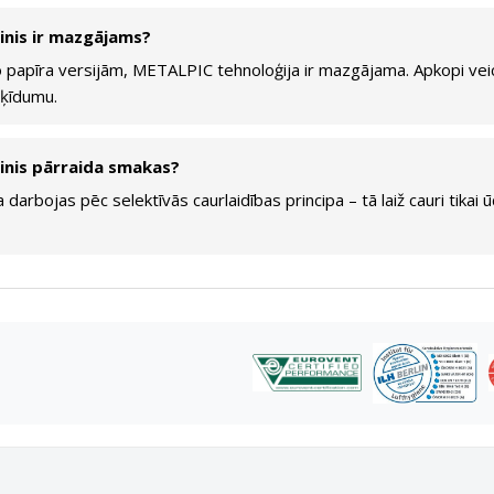
inis ir mazgājams?
no papīra versijām, METALPIC tehnoloģija ir mazgājama. Apkopi vei
šķīdumu.
inis pārraida smakas?
arbojas pēc selektīvās caurlaidības principa – tā laiž cauri tikai 