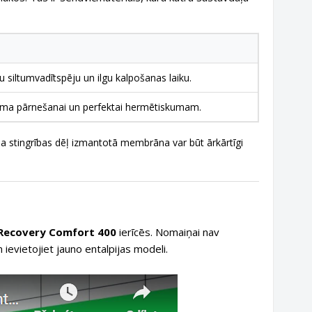
u siltumvadītspēju un ilgu kalpošanas laiku.
ruma pārnešanai un perfektai hermētiskumam.
āla stingrības dēļ izmantotā membrāna var būt ārkārtīgi
Recovery Comfort 400
ierīcēs. Nomaiņai nav
ievietojiet jauno entalpijas modeli.