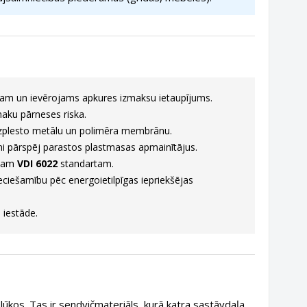
m un ievērojams apkures izmaksu ietaupījums.
aku pārneses riska.
 izplesto metālu un polimēra membrānu.
mi pārspēj parastos plastmasas apmainītājus.
ajam
VDI 6022
standartam.
iešamību pēc energoietilpīgas iepriekšējas
 iestāde.
olūkos. Tas ir sendvičmateriāls, kurā katra sastāvdaļa