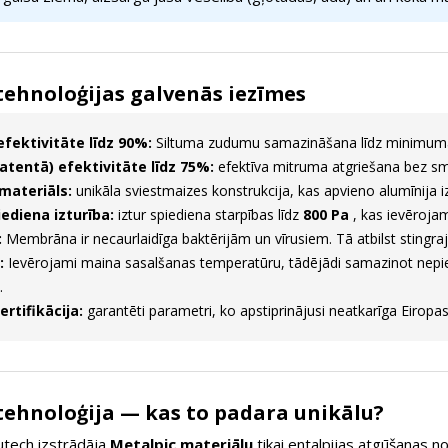
ehnoloģijas galvenās iezīmes
fektivitāte līdz 90%:
Siltuma zudumu samazināšana līdz minimuma
atentā) efektivitāte līdz 75%:
efektīva mitruma atgriešana bez sm
materiāls:
unikāla sviestmaizes konstrukcija, kas apvieno alumīnija
ediena izturība:
iztur spiediena starpības līdz
800 Pa
, kas ievēroja
:
Membrāna ir necaurlaidīga baktērijām un vīrusiem. Tā atbilst stingr
:
Ievērojami maina sasalšanas temperatūru, tādējādi samazinot nepiec
.
rtifikācija:
garantēti parametri, ko apstiprinājusi neatkarīga Eiropas
ehnoloģija — kas to padara unikālu?
ech izstrādāja
Metalpic materiālu
tikai entalpijas atgūšanas n