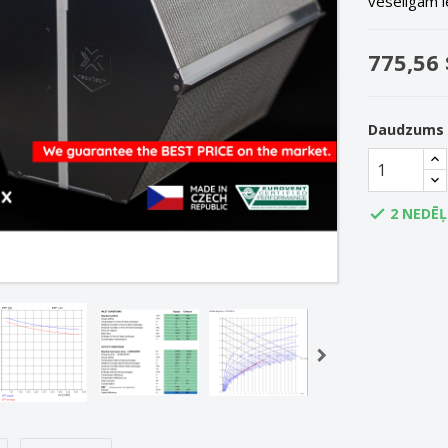
veselīgam i
775,56 
Daudzums
2 NEDĒ
