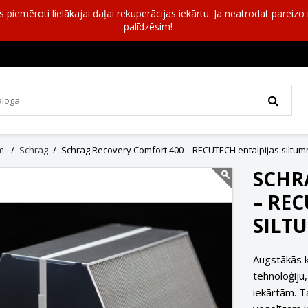
as piemēroti lielākajai daļai rekuperācijas iekārtu. Ja neatrodat pareiz
palīdzēsim!
m:
Schrag
Schrag Recovery Comfort 400 – RECUTECH entalpijas siltum
SCHR
– RE
SILT
Augstākās 
tehnoloģiju
iekārtām. T