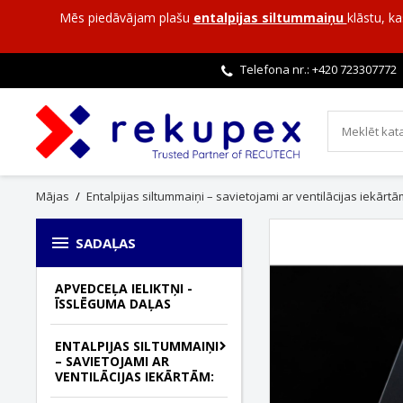
Mēs piedāvājam plašu
entalpijas siltummaiņu
klāstu, k
Telefona nr.: +420
723307772
Mājas
Entalpijas siltummaiņi – savietojami ar ventilācijas iekārtā

SADAĻAS
APVEDCEĻA IELIKTŅI -
ĪSSLĒGUMA DAĻAS
ENTALPIJAS SILTUMMAIŅI
– SAVIETOJAMI AR
VENTILĀCIJAS IEKĀRTĀM: