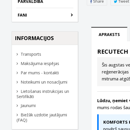
Share
Tweet
PĀRVALDĪBA
FANI
APRAKSTS
INFORMACIJOS
RECUTECH e
Transports
Maksājuma iespējas
Šis augstas v
reģenerācijas 
Par mums - kontakti
mitruma atgūša
Noteikumi un nosacījumi
Lietošanas instrukcijas un
Sertifikāti
Lūdzu, ņemiet 
Jaunumi
mums rodas šauba
Biežāk uzdotie jautājumi
(FAQ)
KOMFORTS K
novērš sausu 