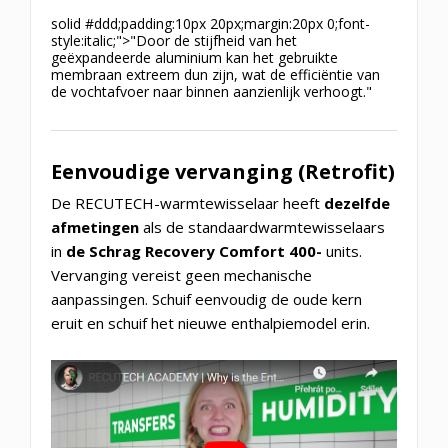
solid #ddd;padding:10px 20px;margin:20px 0;font-
style:italic;">"Door de stijfheid van het
geëxpandeerde aluminium kan het gebruikte
membraan extreem dun zijn, wat de efficiëntie van
de vochtafvoer naar binnen aanzienlijk verhoogt."
Eenvoudige vervanging (Retrofit)
De RECUTECH-warmtewisselaar heeft
dezelfde
afmetingen
als de standaardwarmtewisselaars
in
de Schrag Recovery Comfort 400-
units.
Vervanging vereist geen mechanische
aanpassingen. Schuif eenvoudig de oude kern
eruit en schuif het nieuwe enthalpiemodel erin.