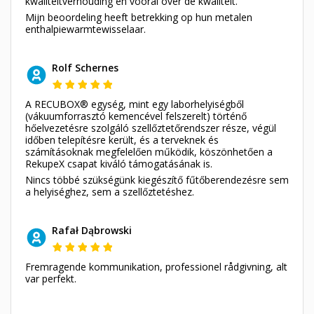
kwaliteitverhouding en vooral over de kwaliteit.
Mijn beoordeling heeft betrekking op hun metalen
enthalpiewarmtewisselaar.
Rolf Schernes
A RECUBOX® egység, mint egy laborhelyiségből
(vákuumforrasztó kemencével felszerelt) történő
hőelvezetésre szolgáló szellőztetőrendszer része, végül
időben telepítésre került, és a terveknek és
számításoknak megfelelően működik, köszönhetően a
RekupeX csapat kiváló támogatásának is.
Nincs többé szükségünk kiegészítő fűtőberendezésre sem
a helyiséghez, sem a szellőztetéshez.
Rafał Dąbrowski
Fremragende kommunikation, professionel rådgivning, alt
var perfekt.