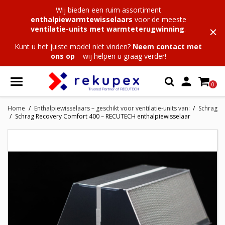
Wij bieden een ruim assortiment
enthalpiewarmtewisselaars
voor de meeste
ventilatie-units met warmteterugwinning
.
Kunt u het juiste model niet vinden?
Neem contact met
ons op
– wij helpen u graag verder!

0
Home
Enthalpiewisselaars – geschikt voor ventilatie-units van:
Schrag
Schrag Recovery Comfort 400 – RECUTECH enthalpiewisselaar