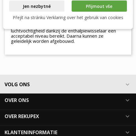
Elke door ons geleverde enthalpiewisselaar is 100%
Jen nezbytné
Přijmout vše
functioneel en verbetering is altijd gegarandeerd. Wij
raden aan om natuurlijke vochtbronnen te behouden
Přejít na stránku Verklaring over het gebruik van cookies
(planten, koken, was drogen). Als u luchtbevochtigers
gebruikt, laat deze dan werken totdat de
luchtvochtigheid dankzij de enthalpiewisselaar een
acceptabel niveau bereikt. Daarna kunnen ze
geleidelijk worden afgebouwd.
VOLG ONS

OVER ONS

OVER REKUPEX

KLANTENINFORMATIE
