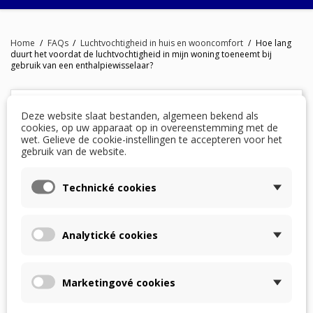
Home
FAQs
Luchtvochtigheid in huis en wooncomfort
Hoe lang
duurt het voordat de luchtvochtigheid in mijn woning toeneemt bij
gebruik van een enthalpiewisselaar?
Deze website slaat bestanden, algemeen bekend als
Hoe lang duurt het voordat de
cookies, op uw apparaat op in overeenstemming met de
luchtvochtigheid in mijn woning
wet. Gelieve de cookie-instellingen te accepteren voor het
gebruik van de website.
toeneemt bij gebruik van een
enthalpiewisselaar?
Technické cookies
Een enthalpiewisselaar creëert geen vocht – hij
verplaatst alleen zoveel mogelijk vocht van de
Analytické cookies
afvoerlucht naar de toevoerlucht. Als u eerder een
standaard wisselaar gebruikte, werd niet alleen de
lucht, maar ook de bouwconstructie (muren, plafonds,
vloeren) en poreuze materialen uitgedroogd. Daarom
Marketingové cookies
kan het herstel van de luchtvochtigheid langer duren
en is geduld nodig.