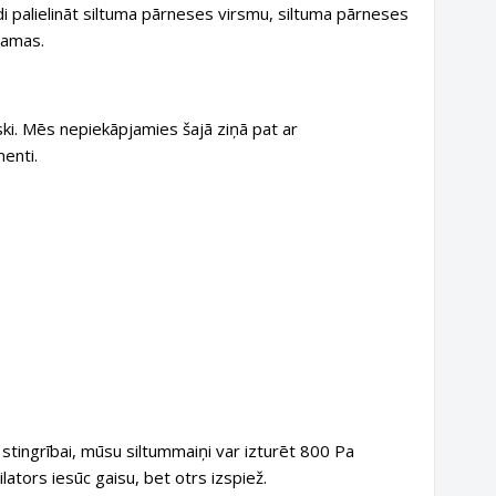
i palielināt siltuma pārneses virsmu, siltuma pārneses
šamas.
i. Mēs nepiekāpjamies šajā ziņā pat ar
enti.
stingrībai, mūsu siltummaiņi var izturēt 800 Pa
ilators iesūc gaisu, bet otrs izspiež.