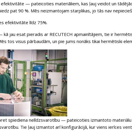
efektivitāte — pateicoties materiāliem, kas ļauj veidot un tādējād
niedz pat 90 %. Mēs neizmantojam starplikas, jo tās nav nepiecie
 efektivitāte līdz 75%.
kā jau esat pieradis ar RECUTECH apmainītājiem, tie ir hermētisk
Mēs tos visus pārbaudām, un pie jums nonāks tikai hermētiski elem
pret spiediena nelīdzsvarotību — pateicoties izmantoto materiālu 
varotību. Tie ļauj izmantot arī konfigurācijā, kur viens ierīces vent