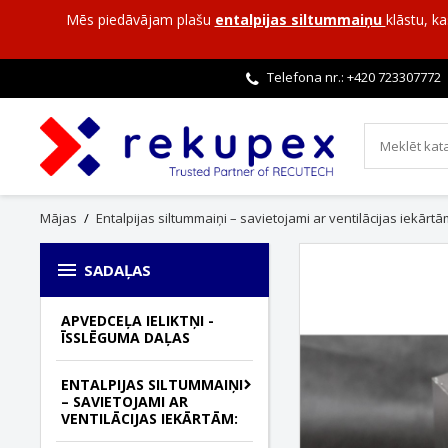
Mēs piedāvājam plašu
entalpijas siltummaiņu
klāstu, k
Telefona nr.: +420
723307772
Mājas
Entalpijas siltummaiņi – savietojami ar ventilācijas iekārtā

SADAĻAS
APVEDCEĻA IELIKTŅI -
ĪSSLĒGUMA DAĻAS
ENTALPIJAS SILTUMMAIŅI
– SAVIETOJAMI AR
VENTILĀCIJAS IEKĀRTĀM: