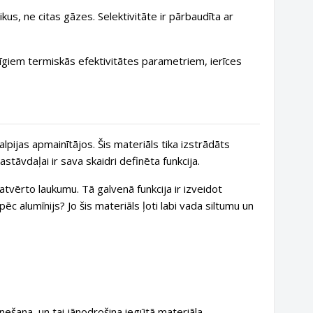
ikus, ne citas gāzes. Selektivitāte ir pārbaudīta ar
īgiem termiskās efektivitātes parametriem, ierīces
lpijas apmainītājos. Šis materiāls tika izstrādāts
stāvdaļai ir sava skaidri definēta funkcija.
atvērto laukumu. Tā galvenā funkcija ir izveidot
c alumīnijs? Jo šis materiāls ļoti labi vada siltumu un
ešana, un tai jānodrošina iegūtā materiāla