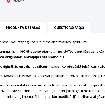
Pinterest
PRODUKTA DETAĻAS
QUESTIONS(FAQS)
ienmēr var atspoguļot siltummainīša faktisko izpildījumu.
ltummainis ir
100 % savietojams ar norādīto ventilācijas iekār
ā oriģinālais entalpijas siltummainis
.
riģinālais entalpijas siltummainis, ko piegādā iekārtas ražo
bkādas šaubas par to, vai esat pasūtījis pareizo siltummaini, pirm
 ir pilnībā entalpiska alternatīva REK+ pretplūsmas alumīnija siltum
līdz pat 90% termisko efektivitāti, bet arī ļoti augstu mitruma efe
mmaini ir viegli nomainīt bez papildu modifikācijām siltuma atgūša