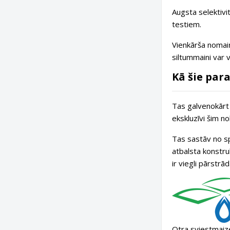
Augsta selektivit
testiem.
Vienkārša nomaiņ
siltummaini var v
Kā šie par
Tas galvenokārt 
ekskluzīvi šim no
Tas sastāv no sp
atbalsta konstruk
ir viegli pārstrā
Otra sviestmaize