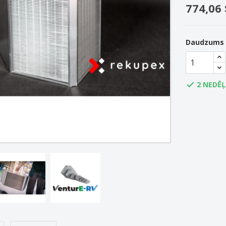
774,06 
Daudzums
2 NEDĒ
