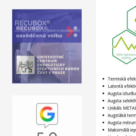
Termiskā efekt
Latentā efekti
Augsta izturīb
Augsta selektī
Unikāls METAL
Augstākā termi
Augsta mitrum
Maksimālā iep