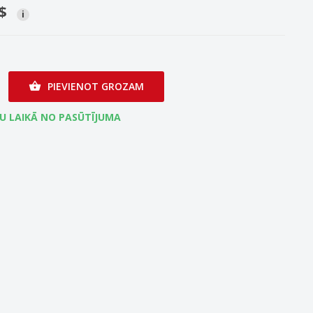
$
i
PIEVIENOT GROZAM

ĻU LAIKĀ NO PASŪTĪJUMA