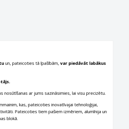
tu
un, pateicoties tā īpašībām,
var piedāvāt labākus
tājs.
s nosūtīšanas ar jums sazināsimies, lai visu precizētu.
mainim, kas, pateicoties inovatīvajai tehnoloģijai,
ktivitāti. Pateicoties tiem pašiem izmēriem, alumīnija un
nas blokā.