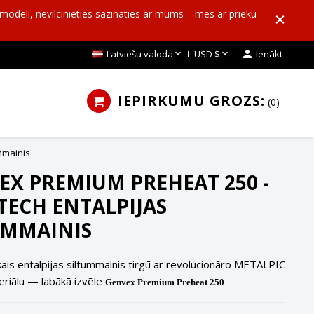
o modeli, nevilcinieties sazināties ar mums – mēs ar prieku


Latviešu valoda
USD $

Ienākt
IEPIRKUMU GROZS:
0
mmainis
EX PREMIUM PREHEAT 250 -
TECH ENTALPIJAS
UMMAINIS
kais entalpijas siltummainis tirgū ar revolucionāro METALPIC
riālu — labākā izvēle
Genvex Premium Preheat 250