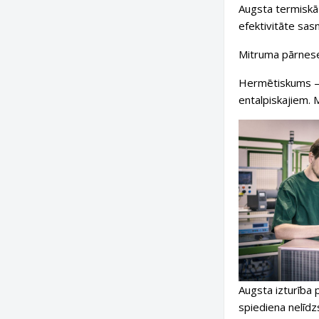
Augsta termiskā 
efektivitāte sas
Mitruma pārneses
Hermētiskums — 
entalpiskajiem. 
Augsta izturība 
spiediena nelīdzs