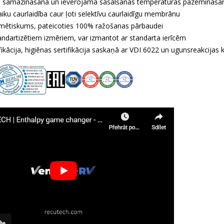
s samazināšana un ievērojama sasalšanas temperatūras pazemināša
aiku caurlaidība caur ļoti selektīvu caurlaidīgu membrānu
mētiskums, pateicoties 100% ražošanas pārbaudei
andartizētiem izmēriem, var izmantot ar standarta ierīcēm
fikācija, higiēnas sertifikācija saskaņā ar VDI 6022 un ugunsreakcijas 