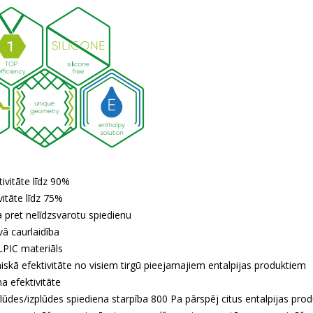
ivitāte līdz 90%
vitāte līdz 75%
a pret nelīdzsvarotu spiedienu
vā caurlaidība
PIC materiāls
skā efektivitāte no visiem tirgū pieejamajiem entalpijas produktiem
a efektivitāte
lūdes/izplūdes spiediena starpība 800 Pa pārspēj citus entalpijas pr