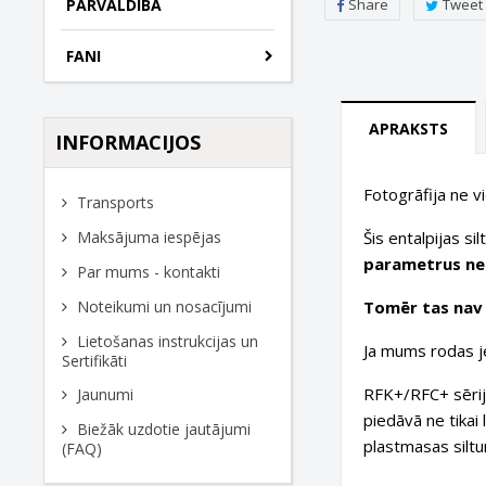
Share
Tweet
PĀRVALDĪBA
FANI
APRAKSTS
INFORMACIJOS
Fotogrāfija ne v
Transports
Šis entalpijas si
Maksājuma iespējas
parametrus nek
Par mums - kontakti
Tomēr tas nav o
Noteikumi un nosacījumi
Lietošanas instrukcijas un
Ja mums rodas je
Sertifikāti
RFK+/RFC+ sērija
Jaunumi
piedāvā ne tikai 
Biežāk uzdotie jautājumi
plastmasas siltu
(FAQ)