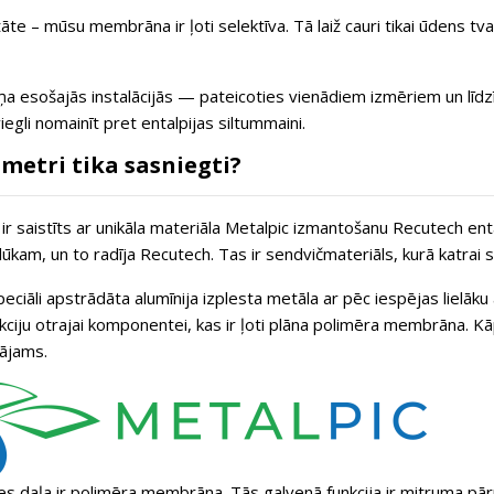
āte – mūsu membrāna ir ļoti selektīva. Tā laiž cauri tikai ūdens tva
a esošajās instalācijās — pateicoties vienādiem izmēriem un līdz
iegli nomainīt pret entalpijas siltummaini.
ametri tika sasniegti?
ir saistīts ar unikāla materiāla Metalpic izmantošanu Recutech enta
lūkam, un to radīja Recutech. Tas ir sendvičmateriāls, kurā katrai sa
eciāli apstrādāta alumīnija izplesta metāla ar pēc iespējas lielāku 
ciju otrajai komponentei, kas ir ļoti plāna polimēra membrāna. Kāpē
dājams.
s daļa ir polimēra membrāna. Tās galvenā funkcija ir mitruma pārn