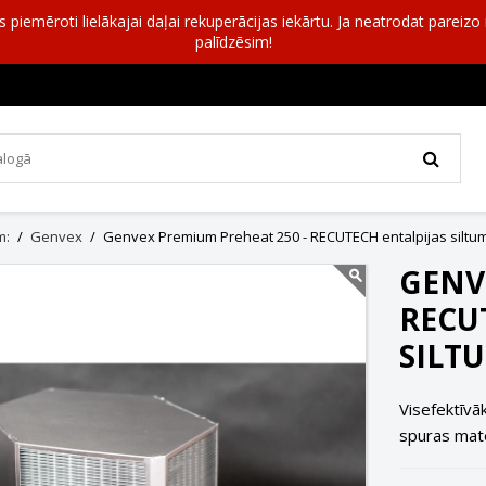
as piemēroti lielākajai daļai rekuperācijas iekārtu. Ja neatrodat pareiz
palīdzēsim!
m:
Genvex
Genvex Premium Preheat 250 - RECUTECH entalpijas siltu
GENV
RECU
SILT
Visefektīvā
spuras mate