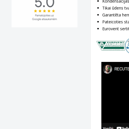
Kondensācija
Tikai ūdens tv
Garantēta her
Pateicoties st
Eurovent serti