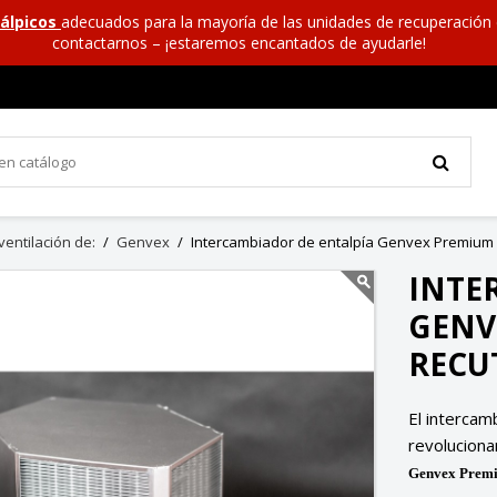
álpicos
adecuados para la mayoría de las unidades de recuperación 
contactarnos – ¡estaremos encantados de ayudarle!
entilación de:
Genvex
Intercambiador de entalpía Genvex Premium
INTE
GENV
RECU
El intercam
revoluciona
Genvex Premi