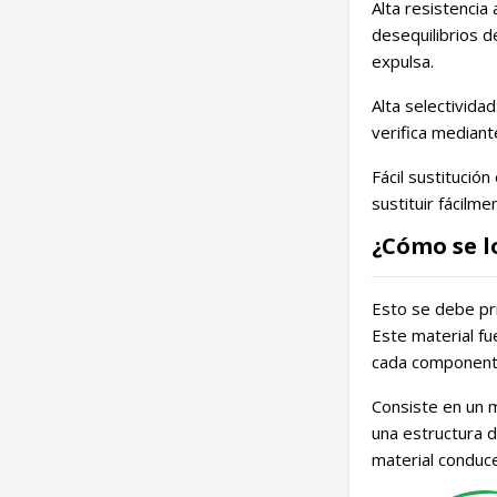
Alta resistencia
desequilibrios d
expulsa.
Alta selectivida
verifica mediant
Fácil sustitució
sustituir fácilm
¿Cómo se l
Esto se debe pri
Este material f
cada componente
Consiste en un m
una estructura 
material conduce