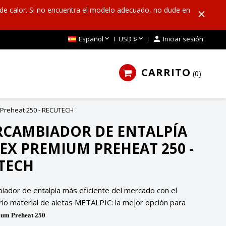
de calor. Si no encuentra el modelo adecuado, no dude en


Español
USD $

Iniciar sesión
CARRITO
0
 Preheat 250 - RECUTECH
RCAMBIADOR DE ENTALPÍA
EX PREMIUM PREHEAT 250 -
TECH
biador de entalpía más eficiente del mercado con el
rio material de aletas METALPIC: la mejor opción para
um Preheat 250