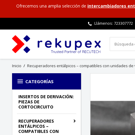
Ofrecemos una amplia selección de
intercambiadores ent
Llámenos:
723307772
Inicio
Recuperadores entálpicos – compatibles con unidades de v

CATEGORÍAS
INSERTOS DE DERIVACIÓN:
PIEZAS DE
CORTOCIRCUITO
RECUPERADORES
ENTÁLPICOS –
COMPATIBLES CON