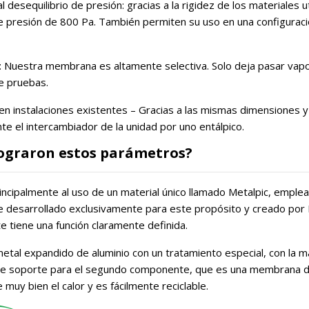
 al desequilibrio de presión: gracias a la rigidez de los materiale
e presión de 800 Pa. También permiten su uso en una configuració
d: Nuestra membrana es altamente selectiva. Solo deja pasar vapo
e pruebas.
n en instalaciones existentes – Gracias a las mismas dimensiones 
ente el intercambiador de la unidad por uno entálpico.
ograron estos parámetros?
ncipalmente al uso de un material único llamado Metalpic, emple
ue desarrollado exclusivamente para este propósito y creado por 
 tiene una función claramente definida.
etal expandido de aluminio con un tratamiento especial, con la may
de soporte para el segundo componente, que es una membrana de
 muy bien el calor y es fácilmente reciclable.