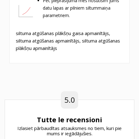
Pēc pieprasījuma mēs nosūtīsim jums
datu lapas ar pilniem siltummaiņa
parametriem.
siltuma atgūšanas plākšņu gaisa apmainītājs,
siltuma atgūšanas apmainītājs, siltuma atgūšanas
plākšņu apmainītājs
5.0
Tutte le recensioni
Izlasiet pārbaudītas atsauksmes no tiem, kuri pie
mums ir iegādājušies.