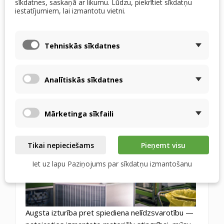
sīkdatnes, saskaņā ar likumu. Lūdzu, piekrītiet sīkdatņu
iestatījumiem, lai izmantotu vietni.
Mitruma pārneses efektivitāte līdz 75%.
Hermētiskums — kā jau esat pieradis ar
RECUTECH apmainītājiem, tie ir hermētiski. Mēs
Tehniskās sīkdatnes
nepiekāpjamies šajā jautājumā pat ar entalpiju.
Mēs tos visus pārbaudām, un pie jums nonāks
tikai cieši pieguļoši gabali.
Analītiskās sīkdatnes
Mārketinga sīkfaili
Tikai nepieciešams
Pieņemt visu
Iet uz lapu Paziņojums par sīkdatņu izmantošanu
Augsta izturība pret spiediena nelīdzsvarotību —