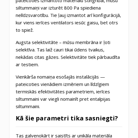
pateicoties izmantoto materiālu stingrībai, mūsu
siltummaiņi var izturēt 800 Pa spiediena
nelīdzsvarotību. Tie ļauj izmantot arī konfigurācijā,
kur viens ierīces ventilators iesūc gaisu, bet otrs
to spiež.
Augsta selektivitāte – mūsu membrāna ir ļoti
selektīva. Tas laiž cauri tikai ūdens tvaikus,
nekādas citas gāzes. Selektivitāte tiek pārbaudīta
ar testiem.
Vienkārša nomaiņa esošajās instalācijās —
pateicoties vienādiem izmēriem un līdzīgiem
termiskās efektivitātes parametriem, ierīces
siltummaini var viegli nomainīt pret entalpijas
siltummaini.
Kā šie parametri tika sasniegti?
Tas galvenokārt ir saistīts ar unikāla materiāla