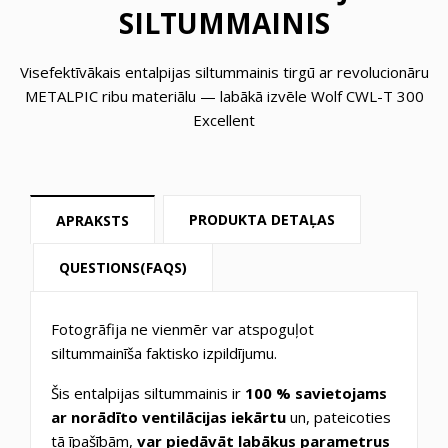
SILTUMMAINIS
Visefektīvākais entalpijas siltummainis tirgū ar revolucionāru
METALPIC ribu materiālu — labākā izvēle Wolf CWL-T 300
Excellent
PRODUKTA DETAĻAS
APRAKSTS
QUESTIONS(FAQS)
Fotogrāfija ne vienmēr var atspoguļot
siltummainīša faktisko izpildījumu.
Šis entalpijas siltummainis ir
100 % savietojams
ar norādīto ventilācijas iekārtu
un, pateicoties
tā īpašībām,
var piedāvāt labākus parametrus