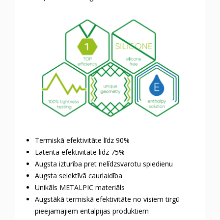
Termiskā efektivitāte līdz 90%
Latentā efektivitāte līdz 75%
Augsta izturība pret nelīdzsvarotu spiedienu
Augsta selektīvā caurlaidība
Unikāls METALPIC materiāls
Augstākā termiskā efektivitāte no visiem tirgū
pieejamajiem entalpijas produktiem