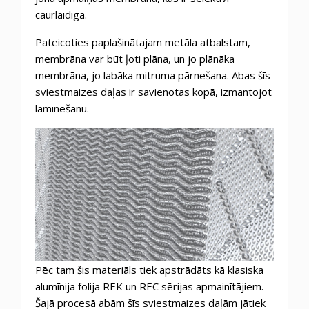
caurlaidīga.
Pateicoties paplašinātajam metāla atbalstam,
membrāna var būt ļoti plāna, un jo plānāka
membrāna, jo labāka mitruma pārnešana. Abas šīs
sviestmaizes daļas ir savienotas kopā, izmantojot
laminēšanu.
Pēc tam šis materiāls tiek apstrādāts kā klasiska
alumīnija folija REK un REC sērijas apmainītājiem.
Šajā procesā abām šīs sviestmaizes daļām jātiek