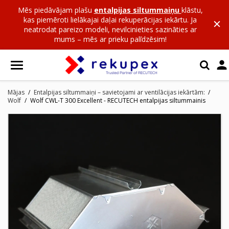
Mēs piedāvājam plašu
entalpijas siltummaiņu
klāstu,
kas piemēroti lielākajai daļai rekuperācijas iekārtu. Ja
neatrodat pareizo modeli, nevilcinieties sazināties ar
mums – mēs ar prieku palīdzēsim!

Mājas
Entalpijas siltummaiņi – savietojami ar ventilācijas iekārtām:
Wolf
Wolf CWL-T 300 Excellent - RECUTECH entalpijas siltummainis