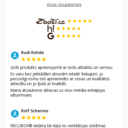
Visas atsauksmes
Rudi Rohde
Izcils produkts apvienojumā ar izcilu atbalstu un servisu.
Es varu bez jebkādām atrunām ieteikt RekupeX, jo
personīgi esmu ļoti apmierināts ar cenas un kvalitātes
attiecību un jo īpaši ar kvalitāti.
Mana atsauksme attiecas uz viņu metāla entalpijas
siltummaini.
Rolf Schernes
RECUBOX® iekārta kā daļa no ventilācijas sistēmas