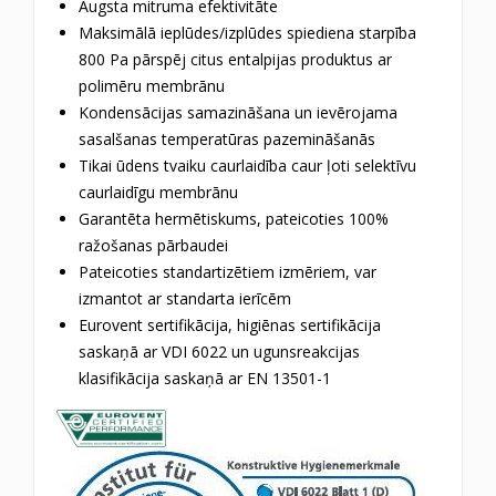
Augsta mitruma efektivitāte
Maksimālā ieplūdes/izplūdes spiediena starpība
800 Pa pārspēj citus entalpijas produktus ar
polimēru membrānu
Kondensācijas samazināšana un ievērojama
sasalšanas temperatūras pazemināšanās
Tikai ūdens tvaiku caurlaidība caur ļoti selektīvu
caurlaidīgu membrānu
Garantēta hermētiskums, pateicoties 100%
ražošanas pārbaudei
Pateicoties standartizētiem izmēriem, var
izmantot ar standarta ierīcēm
Eurovent sertifikācija, higiēnas sertifikācija
saskaņā ar VDI 6022 un ugunsreakcijas
klasifikācija saskaņā ar EN 13501-1