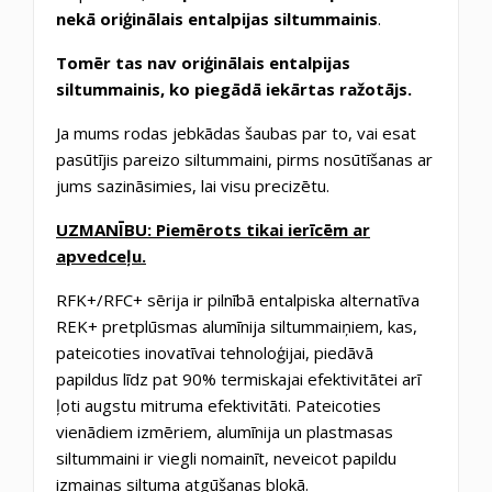
nekā oriģinālais entalpijas siltummainis
.
Tomēr tas nav oriģinālais entalpijas
siltummainis, ko piegādā iekārtas ražotājs.
Ja mums rodas jebkādas šaubas par to, vai esat
pasūtījis pareizo siltummaini, pirms nosūtīšanas ar
jums sazināsimies, lai visu precizētu.
UZMANĪBU: Piemērots tikai ierīcēm ar
apvedceļu.
RFK+/RFC+ sērija ir pilnībā entalpiska alternatīva
REK+ pretplūsmas alumīnija siltummaiņiem, kas,
pateicoties inovatīvai tehnoloģijai, piedāvā
papildus līdz pat 90% termiskajai efektivitātei arī
ļoti augstu mitruma efektivitāti. Pateicoties
vienādiem izmēriem, alumīnija un plastmasas
siltummaini ir viegli nomainīt, neveicot papildu
izmaiņas siltuma atgūšanas blokā.