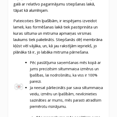
galā ar relatīvo pagarinājumu stiepšanas laikā,
tāpat kā alumīnijam.
Pateicoties šīm īpašībām, ir iespējams izveidot
lameli, kas formēšanas laikā tiek pastiprināta un
kuras siltuma un mitruma apmaiņas virsmas
laukums tiek palielināts. Stiepšanās dēļ membrāna
kļūst vēl vājāka, un, kā jau rakstījām iepriekš, jo
plānāka tā ir, jo labāka mitruma pārnešana.
Pēc pasūtījuma saņemšanas mēs kopā ar
jums precizēsim siltummaiņa izmērus un
īpašības, lai nodrošinātu, ka viss ir 100%
pareizi.
Ja neesat pārliecināts par sava siltummaiņa
veidu, izmēru un īpašībām, nevilcinieties
sazināties ar mums, mēs parasti atradīsim
piemērotu risinājumu.