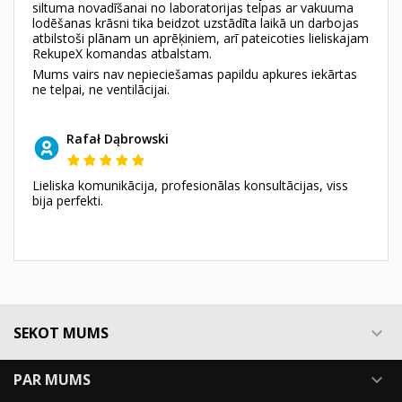
siltuma novadīšanai no laboratorijas telpas ar vakuuma
lodēšanas krāsni tika beidzot uzstādīta laikā un darbojas
atbilstoši plānam un aprēķiniem, arī pateicoties lieliskajam
RekupeX komandas atbalstam.
Mums vairs nav nepieciešamas papildu apkures iekārtas
ne telpai, ne ventilācijai.
Rafał Dąbrowski
Lieliska komunikācija, profesionālas konsultācijas, viss
bija perfekti.
SEKOT MUMS

PAR MUMS
