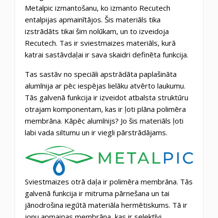
Metalpic izmantošanu, ko izmanto Recutech
entalpijas apmainītājos. Šis materiāls tika
izstrādāts tikai šim nolūkam, un to izveidoja
Recutech. Tas ir sviestmaizes materiāls, kurā
katrai sastāvdaļai ir sava skaidri definēta funkcija.
Tas sastāv no speciāli apstrādāta paplašināta
alumīnija ar pēc iespējas lielāku atvērto laukumu.
Tās galvenā funkcija ir izveidot atbalsta struktūru
otrajam komponentam, kas ir ļoti plāna polimēra
membrāna. Kāpēc alumīnijs? Jo šis materiāls ļoti
labi vada siltumu un ir viegli pārstrādājams.
Sviestmaizes otrā daļa ir polimēra membrāna. Tās
galvenā funkcija ir mitruma pārnešana un tai
jānodrošina iegūtā materiāla hermētiskums. Tā ir
jonu apmaiņas membrāna, kas ir selektīvi