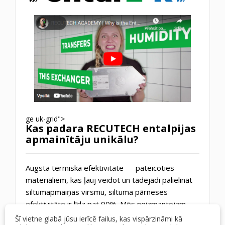
ge uk-grid">
Kas padara RECUTECH entalpijas
apmainītāju unikālu?
Augsta termiskā efektivitāte — pateicoties
materiāliem, kas ļauj veidot un tādējādi palielināt
siltumapmaiņas virsmu, siltuma pārneses
efektivitāte ir līdz pat 90%. Mēs neizmantojam
starplikas, jo tās nav nepieciešamas.
Šī vietne glabā jūsu ierīcē failus, kas vispārzināmi kā