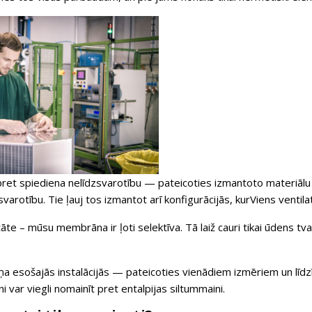
pret spiediena nelīdzsvarotību
— pateicoties izmantoto materiālu s
varotību. Tie ļauj tos izmantot arī konfigurācijās, kurViens ventilat
tāte
– mūsu membrāna ir ļoti selektīva. Tā laiž cauri tikai ūdens tva
a esošajās instalācijās
— pateicoties vienādiem izmēriem un līdzī
 var viegli nomainīt pret entalpijas siltummaini.