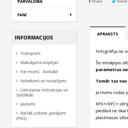
Share
Tweet
PĀRVALDĪBA
FANI
APRAKSTS
INFORMACIJOS
Fotogrāfija ne v
Transports
Šis entalpijas si
Maksājuma iespējas
parametrus nek
Par mums - kontakti
Tomēr tas nav o
Noteikumi un nosacījumi
Lietošanas instrukcijas un
Ja mums rodas je
Sertifikāti
RFK+/RFC+ sērija
Jaunumi
piedāvā ne tikai 
Biežāk uzdotie jautājumi
plastmasas siltu
(FAQ)