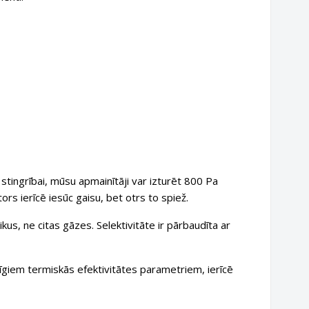
tingrībai, mūsu apmainītāji var izturēt 800 Pa
ors ierīcē iesūc gaisu, bet otrs to spiež.
ikus, ne citas gāzes. Selektivitāte ir pārbaudīta ar
giem termiskās efektivitātes parametriem, ierīcē