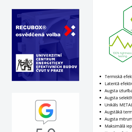
Termiskā efekt
Latentā efekti
Augsta izturīb
Augsta selektī
Unikāls METAL
Augstākā termi
Augsta mitrum
Maksimālā iep