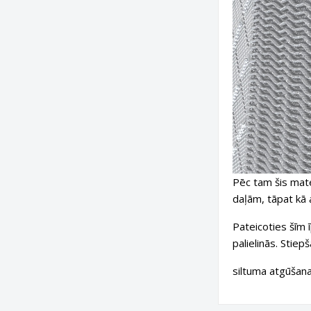
Pēc tam šis mate
daļām, tāpat kā a
Pateicoties šīm 
palielinās. Stiep
siltuma atgūšana