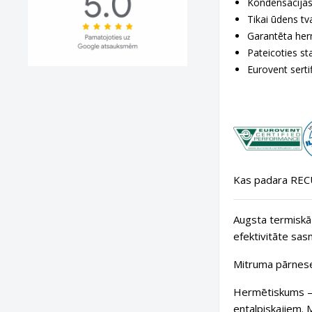
Kondensācija
Tikai ūdens tv
Garantēta her
Pateicoties st
Eurovent serti
Kas padara RECU
Augsta termiskā 
efektivitāte sas
Mitruma pārnese
Hermētiskums
—
entalpiskajiem. 