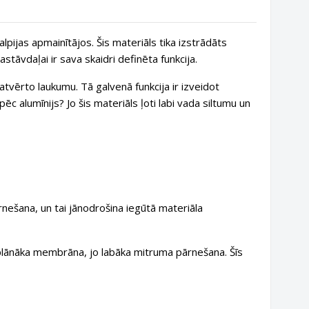
ijas apmainītājos. Šis materiāls tika izstrādāts
stāvdaļai ir sava skaidri definēta funkcija.
atvērto laukumu. Tā galvenā funkcija ir izveidot
c alumīnijs? Jo šis materiāls ļoti labi vada siltumu un
rnešana, un tai jānodrošina iegūtā materiāla
o plānāka membrāna,
jo labāka mitruma pārnešana.
Šīs