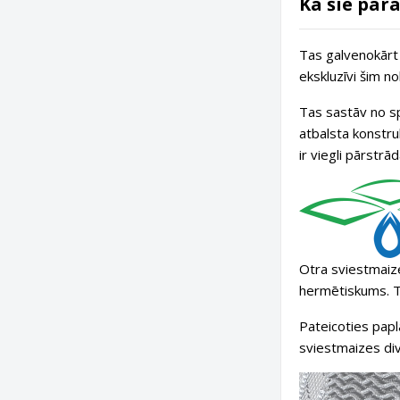
Kā šie par
Tas galvenokārt i
ekskluzīvi šim no
Tas sastāv no s
atbalsta konstruk
ir viegli pārstrā
Otra sviestmaiz
hermētiskums. T
Pateicoties pap
sviestmaizes div