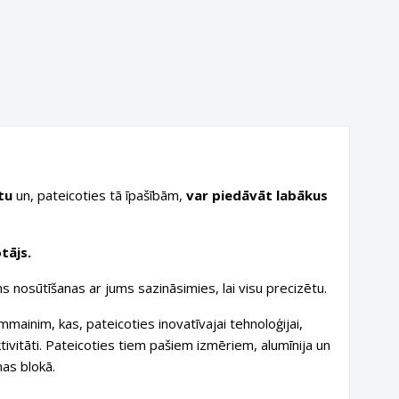
tu
un, pateicoties tā īpašībām,
var piedāvāt labākus
tājs.
s nosūtīšanas ar jums sazināsimies, lai visu precizētu.
mainim, kas, pateicoties inovatīvajai tehnoloģijai,
ktivitāti. Pateicoties tiem pašiem izmēriem, alumīnija un
nas blokā.