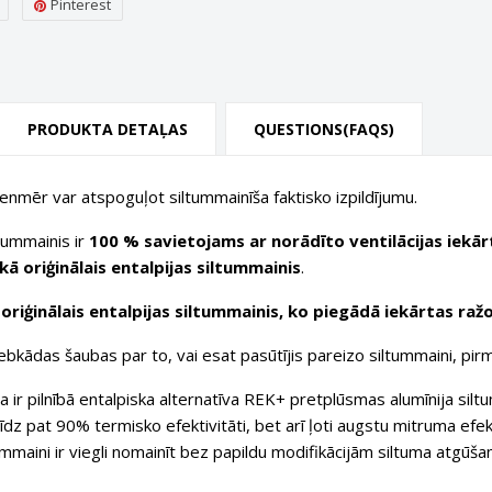
Pinterest
PRODUKTA DETAĻAS
QUESTIONS(FAQS)
ienmēr var atspoguļot siltummainīša faktisko izpildījumu.
ltummainis ir
100 % savietojams ar norādīto ventilācijas iekār
ā oriģinālais entalpijas siltummainis
.
riģinālais entalpijas siltummainis, ko piegādā iekārtas ražo
bkādas šaubas par to, vai esat pasūtījis pareizo siltummaini, pirm
 ir pilnībā entalpiska alternatīva REK+ pretplūsmas alumīnija siltum
līdz pat 90% termisko efektivitāti, bet arī ļoti augstu mitruma efe
mmaini ir viegli nomainīt bez papildu modifikācijām siltuma atgūša