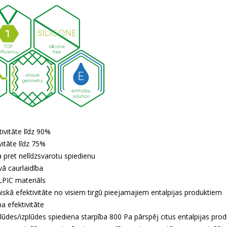
ivitāte līdz 90%
vitāte līdz 75%
a pret nelīdzsvarotu spiedienu
vā caurlaidība
PIC materiāls
skā efektivitāte no visiem tirgū pieejamajiem entalpijas produktiem
a efektivitāte
lūdes/izplūdes spiediena starpība 800 Pa pārspēj citus entalpijas pr