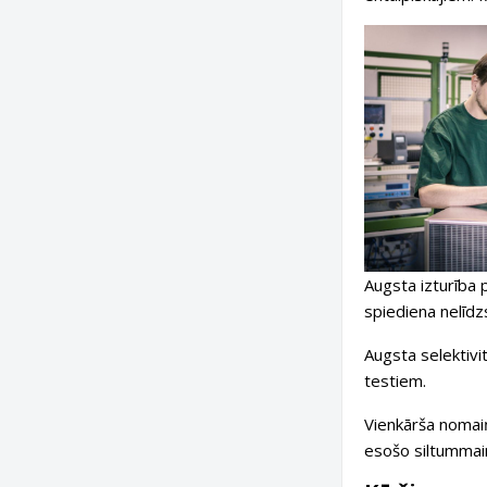
Augsta izturība 
spiediena nelīdzs
Augsta selektivi
testiem.
Vienkārša nomaiņ
esošo siltummaini