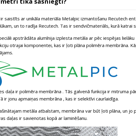
ametri tika sasniegti?
r saistīts ar unikāla materiāla
Metalpic
izmantošanu Recutech entalp
lūkam, un to radīja Recutech. Tas ir sendvičmateriāls, kurā katrai sa
peciāli apstrādāta
alumīnija izplesta metāla
ar pēc iespējas lielāku 
ciju otrajai komponentei, kas ir ļoti plāna polimēra membrāna. Kāpē
dājams.
es daļa ir
polimēra membrāna
. Tās galvenā funkcija ir mitruma pā
ā ir
jonu apmaiņas membrāna
, kas ir selektīvi caurlaidīga.
lašinātajam metāla atbalstam, membrāna var būt ļoti plāna, un j
as daļas ir savienotas kopā ar laminēšanu.