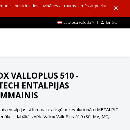
o modeli, nevilcinieties sazināties ar mums – mēs ar prieku

Latviešu valoda

Ienākt
OX VALLOPLUS 510 -
TECH ENTALPIJAS
UMMAINIS
kais entalpijas siltummainis tirgū ar revolucionāro METALPIC
riālu — labākā izvēle Vallox ValloPlus 510 (SC, MV, MC,