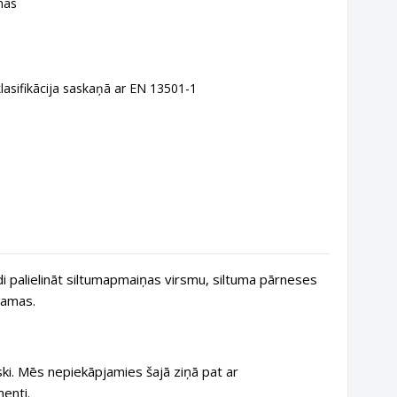
nās
klasifikācija saskaņā ar EN 13501-1
i palielināt siltumapmaiņas virsmu, siltuma pārneses
šamas.
ki. Mēs nepiekāpjamies šajā ziņā pat ar
enti.