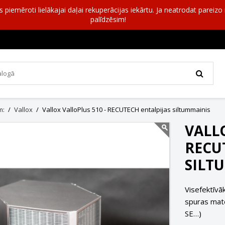
as piemēroti lielākajai daļai rekuperācijas iekārtu. Ja neatrodat pareiz
palīdzēsim!
m:
Vallox
Vallox ValloPlus 510 - RECUTECH entalpijas siltummainis
VALL
RECU
SILT
Visefektīvā
spuras mate
SE…)