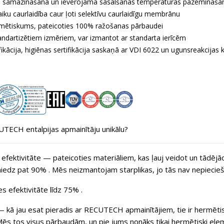
s samazināšana un ievērojama sasalšanas temperatūras pazemināša
aiku caurlaidība caur ļoti selektīvu caurlaidīgu membrānu
mētiskums, pateicoties 100% ražošanas pārbaudei
andartizētiem izmēriem, var izmantot ar standarta ierīcēm
fikācija, higiēnas sertifikācija saskaņā ar VDI 6022 un ugunsreakcijas 
TECH entalpijas apmainītāju unikālu?
efektivitāte
— pateicoties materiāliem, kas ļauj veidot un tādējād
niedz pat
90%
. Mēs neizmantojam starplikas, jo tās nav nepiecie
s efektivitāte līdz 75%
.
 kā jau esat pieradis ar RECUTECH apmainītājiem, tie ir hermētis
Mēs tos visus pārbaudām, un pie jums nonāks tikai hermētiski elem