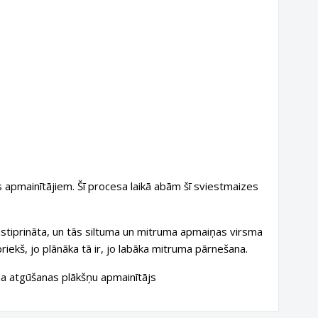
as apmainītājiem. Šī procesa laikā abām šī sviestmaizes
stiprināta, un tās
siltuma un mitruma apmaiņas
virsma
priekš, jo plānāka tā ir, jo labāka mitruma pārnešana.
ma atgūšanas plākšņu apmainītājs