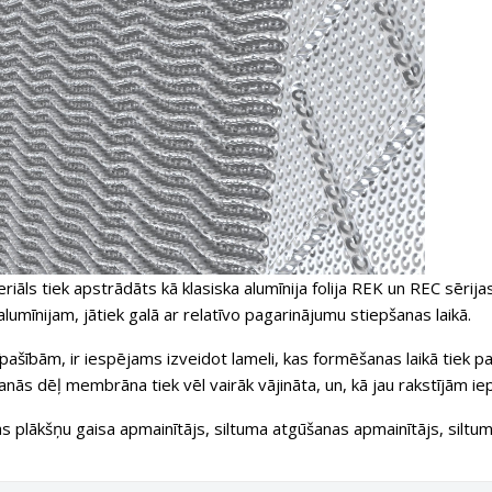
riāls tiek apstrādāts kā klasiska alumīnija folija REK un REC sērij
lumīnijam, jātiek galā ar relatīvo pagarinājumu stiepšanas laikā.
īpašībām, ir iespējams izveidot lameli, kas formēšanas laikā tiek pa
šanās dēļ membrāna tiek vēl vairāk vājināta, un, kā jau rakstījām ie
s plākšņu gaisa apmainītājs, siltuma atgūšanas apmainītājs, siltu