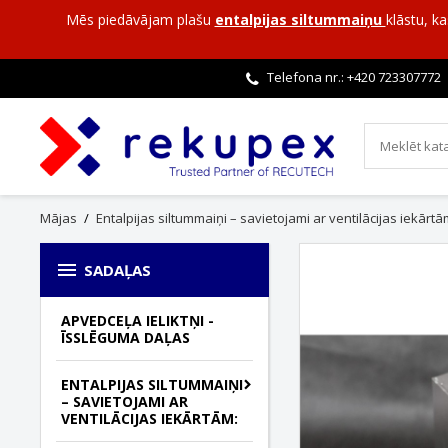
Mēs piedāvājam plašu
entalpijas siltummaiņu
klāstu, k
Telefona nr.: +420
723307772
Mājas
Entalpijas siltummaiņi – savietojami ar ventilācijas iekārtā

SADAĻAS
APVEDCEĻA IELIKTŅI -
ĪSSLĒGUMA DAĻAS
ENTALPIJAS SILTUMMAIŅI
– SAVIETOJAMI AR
VENTILĀCIJAS IEKĀRTĀM: