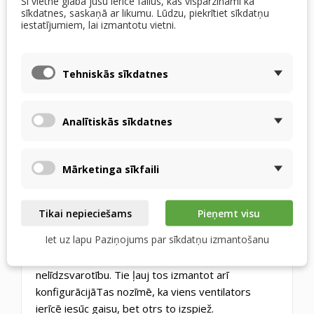
Šī vietne glabā jūsu ierīcē failus, kas vispārzināmi kā
nepiekāpjamies šajā jautājumā pat ar entalpiju.
sīkdatnes, saskaņā ar likumu. Lūdzu, piekrītiet sīkdatņu
Mēs tos visus pārbaudām, un pie jums nonāks
iestatījumiem, lai izmantotu vietni.
tikai cieši pieguļoši gabali.
Tehniskās sīkdatnes
Analītiskās sīkdatnes
Mārketinga sīkfaili
Tikai nepieciešams
Pieņemt visu
Augsta izturība pret spiediena nelīdzsvarotību
—
Iet uz lapu Paziņojums par sīkdatņu izmantošanu
pateicoties izmantoto materiālu stingrībai, mūsu
apmainītāji var izturēt 800 Pa spiediena
nelīdzsvarotību. Tie ļauj tos izmantot arī
konfigurācijāTas nozīmē, ka viens ventilators
ierīcē iesūc gaisu, bet otrs to izspiež.