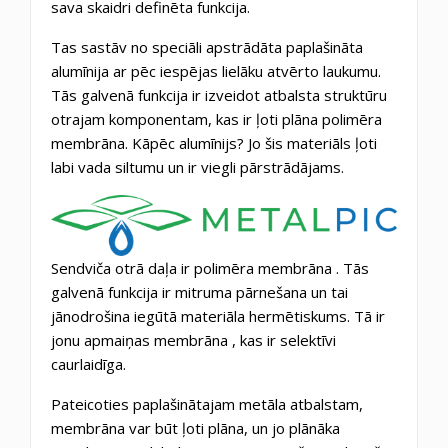
sava skaidri definēta funkcija.
Tas sastāv no speciāli apstrādāta
paplašināta
alumīnija
ar pēc iespējas lielāku atvērto laukumu.
Tās galvenā funkcija ir izveidot atbalsta struktūru
otrajam komponentam, kas ir ļoti plāna polimēra
membrāna. Kāpēc alumīnijs? Jo šis materiāls ļoti
labi vada siltumu un ir viegli pārstrādājams.
Sendviča otrā daļa ir
polimēra membrāna
. Tās
galvenā funkcija ir mitruma pārnešana un tai
jānodrošina iegūtā materiāla hermētiskums. Tā ir
jonu apmaiņas membrāna
, kas ir selektīvi
caurlaidīga.
Pateicoties paplašinātajam metāla atbalstam,
membrāna var būt ļoti plāna, un jo plānāka