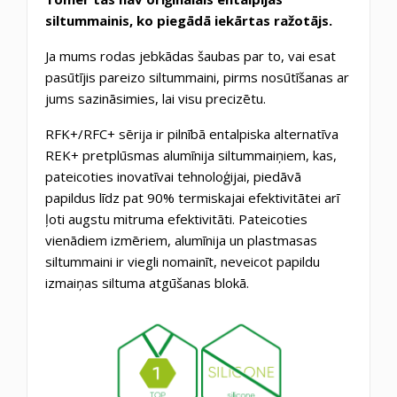
siltummainis, ko piegādā iekārtas ražotājs.
Ja mums rodas jebkādas šaubas par to, vai esat
pasūtījis pareizo siltummaini, pirms nosūtīšanas ar
jums sazināsimies, lai visu precizētu.
RFK+/RFC+ sērija ir pilnībā entalpiska alternatīva
REK+ pretplūsmas alumīnija siltummaiņiem, kas,
pateicoties inovatīvai tehnoloģijai, piedāvā
papildus līdz pat 90% termiskajai efektivitātei arī
ļoti augstu mitruma efektivitāti. Pateicoties
vienādiem izmēriem, alumīnija un plastmasas
siltummaini ir viegli nomainīt, neveicot papildu
izmaiņas siltuma atgūšanas blokā.