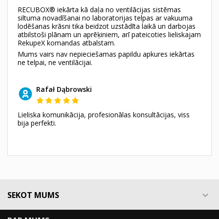
RECUBOX® iekārta kā daļa no ventilācijas sistēmas
siltuma novadīšanai no laboratorijas telpas ar vakuuma
lodēšanas krāsni tika beidzot uzstādīta laikā un darbojas
atbilstoši plānam un aprēķiniem, arī pateicoties lieliskajam
RekupeX komandas atbalstam.
Mums vairs nav nepieciešamas papildu apkures iekārtas
ne telpai, ne ventilācijai.
Rafał Dąbrowski
Lieliska komunikācija, profesionālas konsultācijas, viss
bija perfekti.
SEKOT MUMS
