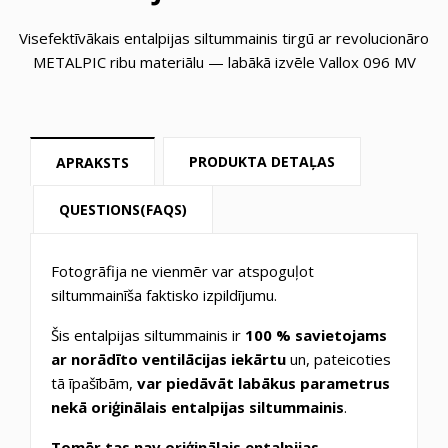
Visefektīvākais entalpijas siltummainis tirgū ar revolucionāro
METALPIC ribu materiālu — labākā izvēle Vallox 096 MV
PRODUKTA DETAĻAS
APRAKSTS
QUESTIONS(FAQS)
Fotogrāfija ne vienmēr var atspoguļot
siltummainīša faktisko izpildījumu.
Šis entalpijas siltummainis ir
100 % savietojams
ar norādīto ventilācijas iekārtu
un, pateicoties
tā īpašībām,
var piedāvāt labākus parametrus
nekā oriģinālais entalpijas siltummainis
.
Tomēr tas nav oriģinālais entalpijas