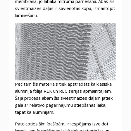
membrāna,
jo labāka mitruma pārnešana.
Abas šīs
sviestmaizes daļas ir savienotas kopā, izmantojot
laminēšanu.
Pēc tam šis materiāls tiek apstrādāts kā klasiska
alumīnija folija REK un REC sērijas apmainītājiem.
Šajā procesā abām šīs sviestmaizes daļām jātiek
galā ar relatīvo pagarinājumu stiepšanas laikā,
tāpat kā alumīnijam.
Pateicoties šīm īpašībām, ir iespējams izveidot
lameli, kas formēšanas laikā tiek pastiprināta un