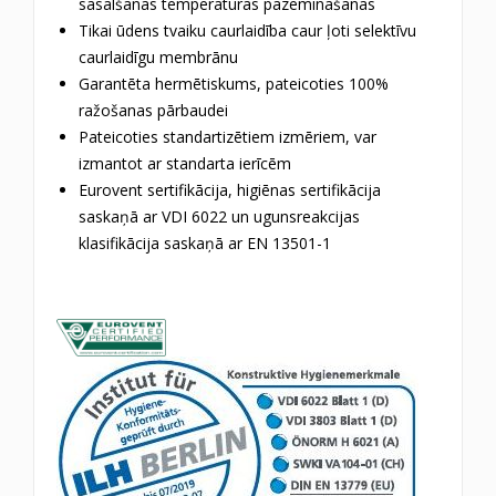
sasalšanas temperatūras pazemināšanās
Tikai ūdens tvaiku caurlaidība caur ļoti selektīvu
caurlaidīgu membrānu
Garantēta hermētiskums, pateicoties 100%
ražošanas pārbaudei
Pateicoties standartizētiem izmēriem, var
izmantot ar standarta ierīcēm
Eurovent sertifikācija, higiēnas sertifikācija
saskaņā ar VDI 6022 un ugunsreakcijas
klasifikācija saskaņā ar EN 13501-1