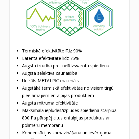
Termiskā efektivitāte līdz 90%
Latentā efektivitāte līdz 75%
Augsta izturība pret nelīdzsvarotu spiedienu
Augsta selektīvā caurlaidība
Unikāls METALPIC materiāls
Augstākā termiskā efektivitāte no visiem tirgū
pieejamajiem entalpijas produktiem
Augsta mitruma efektivitāte
Maksimālā ieplūdes/izplūdes spiediena starpība
800 Pa pārspēj citus entalpijas produktus ar
polimēru membrānu
Kondensācijas samazināšana un ievērojama