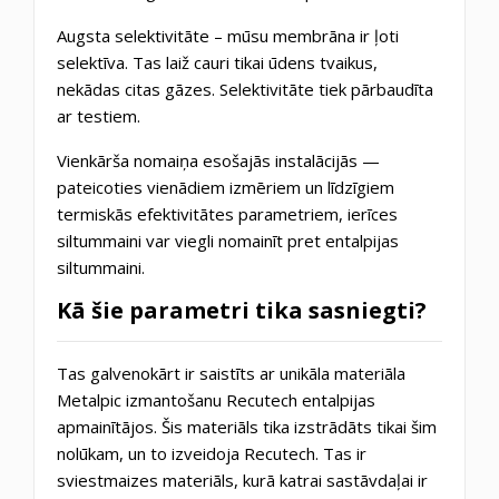
Augsta selektivitāte
– mūsu membrāna ir ļoti
selektīva. Tas laiž cauri tikai ūdens tvaikus,
nekādas citas gāzes. Selektivitāte tiek pārbaudīta
ar testiem.
Vienkārša nomaiņa esošajās instalācijās
—
pateicoties vienādiem izmēriem un līdzīgiem
termiskās efektivitātes parametriem, ierīces
siltummaini var viegli nomainīt pret entalpijas
siltummaini.
Kā šie parametri tika sasniegti?
Tas galvenokārt ir saistīts ar unikāla materiāla
Metalpic
izmantošanu Recutech entalpijas
apmainītājos. Šis materiāls tika izstrādāts tikai šim
nolūkam, un to izveidoja Recutech. Tas ir
sviestmaizes materiāls, kurā katrai sastāvdaļai ir