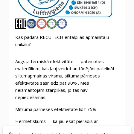
Kas padara RECUTECH entalpijas apmainītāju
unikālu?
Augsta termiskā efektivitāte
— pateicoties
materiāliem, kas ļauj veidot un tādējādi palielināt
siltumapmaiņas virsmu, siltuma pārneses
efektivitāte sasniedz pat
90%
. Mēs
neizmantojam starplikas, jo tās nav
nepieciešamas.
Mitruma pārneses efektivitāte līdz 75%
.
Hermētiskums
— kā jau esat pieradis ar
RECUTECH apmainītājiem, tie ir hermētiski. Mēs