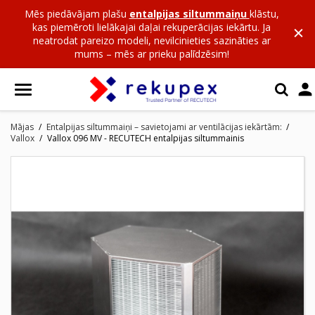
Mēs piedāvājam plašu
entalpijas siltummaiņu
klāstu,
kas piemēroti lielākajai daļai rekuperācijas iekārtu. Ja
neatrodat pareizo modeli, nevilcinieties sazināties ar
mums – mēs ar prieku palīdzēsim!

Mājas
Entalpijas siltummaiņi – savietojami ar ventilācijas iekārtām:
Vallox
Vallox 096 MV - RECUTECH entalpijas siltummainis