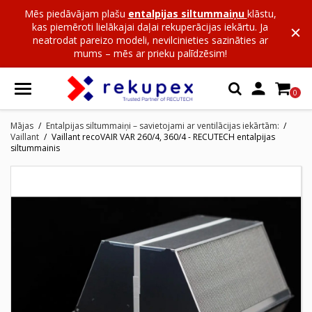
Mēs piedāvājam plašu
entalpijas siltummaiņu
klāstu,
kas piemēroti lielākajai daļai rekuperācijas iekārtu. Ja
neatrodat pareizo modeli, nevilcinieties sazināties ar
mums – mēs ar prieku palīdzēsim!

0
Mājas
Entalpijas siltummaiņi – savietojami ar ventilācijas iekārtām:
Vaillant
Vaillant recoVAIR VAR 260/4, 360/4 - RECUTECH entalpijas
siltummainis