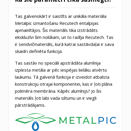
Tas galvenokārt ir saistīts ar unikāla materiāla
Metalpic izmantošanu Recutech entalpijas
apmainītājos. Šis materiāls tika izstrādāts
ekskluzīvi šim nolūkam, un to radīja Recutech. Tas
ir sendvičmateriāls, kurā katrai sastāvdaļai ir sava
skaidri definēta funkcija.
Tas sastāv no speciāli apstrādāta alumīnija
izplesta metāla ar pēc iespējas lielāku atvērto
laukumu. Tā galvenā funkcija ir izveidot atbalsta
konstrukciju otrajai komponentei, kas ir ļoti plāna
polimēra membrāna. Kāpēc alumīnijs? Jo šis
materiāls ļoti labi vada siltumu un ir viegli
pārstrādājams.