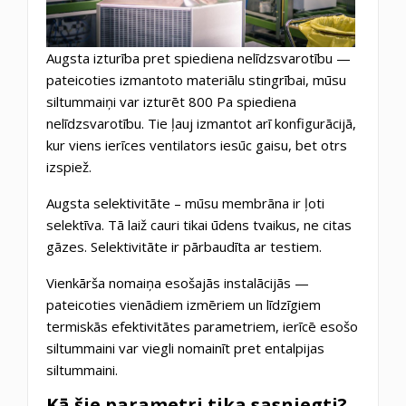
Augsta izturība pret spiediena nelīdzsvarotību —
pateicoties izmantoto materiālu stingrībai, mūsu
siltummaiņi var izturēt 800 Pa spiediena
nelīdzsvarotību. Tie ļauj izmantot arī konfigurācijā,
kur viens ierīces ventilators iesūc gaisu, bet otrs
izspiež.
Augsta selektivitāte – mūsu membrāna ir ļoti
selektīva. Tā laiž cauri tikai ūdens tvaikus, ne citas
gāzes. Selektivitāte ir pārbaudīta ar testiem.
Vienkārša nomaiņa esošajās instalācijās —
pateicoties vienādiem izmēriem un līdzīgiem
termiskās efektivitātes parametriem, ierīcē esošo
siltummaini var viegli nomainīt pret entalpijas
siltummaini.
Kā šie parametri tika sasniegti?