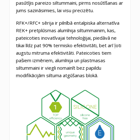
pasūtījis pareizo siltummaini, pirms nosūtīšanas ar
jums sazināsimies, lai visu precizētu.
RFK+/RFC+ sērija ir pilnībā entalpiska alternatīva
REK+ pretplūsmas alumīnija siltummainim, kas,
pateicoties inovatīvajai tehnoloģijai, piedāvā ne
tikai līdz pat 90% termisko efektivitāti, bet arī ļoti
augstu mitruma efektivitāti. Pateicoties tiem
pašiem izmēriem, alumīnija un plastmasas
siltummaini ir viegli nomainīt bez papildu
modifikācijām siltuma atgūšanas blokā.