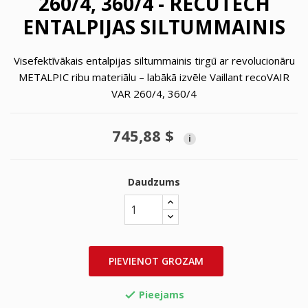
260/4, 360/4 - RECUTECH
ENTALPIJAS SILTUMMAINIS
Visefektīvākais entalpijas siltummainis tirgū ar revolucionāru
METALPIC ribu materiālu – labākā izvēle Vaillant recoVAIR
VAR 260/4, 360/4
745,88 $
i
Daudzums
PIEVIENOT GROZAM
Pieejams
