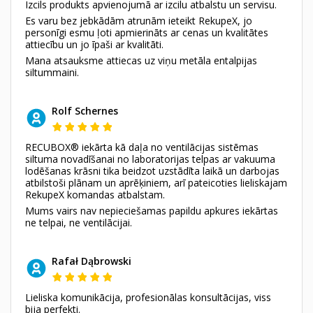
Izcils produkts apvienojumā ar izcilu atbalstu un servisu.
Es varu bez jebkādām atrunām ieteikt RekupeX, jo
personīgi esmu ļoti apmierināts ar cenas un kvalitātes
attiecību un jo īpaši ar kvalitāti.
Mana atsauksme attiecas uz viņu metāla entalpijas
siltummaini.
Rolf Schernes
RECUBOX® iekārta kā daļa no ventilācijas sistēmas
siltuma novadīšanai no laboratorijas telpas ar vakuuma
lodēšanas krāsni tika beidzot uzstādīta laikā un darbojas
atbilstoši plānam un aprēķiniem, arī pateicoties lieliskajam
RekupeX komandas atbalstam.
Mums vairs nav nepieciešamas papildu apkures iekārtas
ne telpai, ne ventilācijai.
Rafał Dąbrowski
Lieliska komunikācija, profesionālas konsultācijas, viss
bija perfekti.