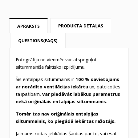
PRODUKTA DETAĻAS
APRAKSTS
QUESTIONS(FAQS)
Fotogrāfija ne vienmēr var atspoguļot
siltummainīša faktisko izpildījumu.
Šis entalpijas siltummainis ir
100 % savietojams
ar norādīto ventilācijas iekārtu
un, pateicoties
tā īpašībām,
var piedāvāt labākus parametrus
nekā oriģinālais entalpijas siltummainis
.
Tomēr tas nav oriģinālais entalpijas
siltummainis, ko piegādā iekārtas ražotājs.
Ja mums rodas jebkādas šaubas par to, vai esat