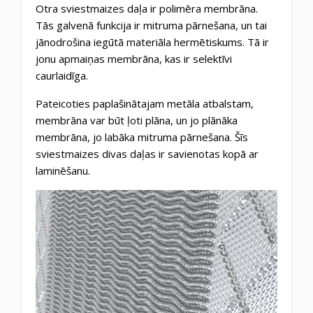
Otra sviestmaizes daļa ir polimēra membrāna.
Tās galvenā funkcija ir mitruma pārnešana, un tai
jānodrošina iegūtā materiāla hermētiskums. Tā ir
jonu apmaiņas membrāna, kas ir selektīvi
caurlaidīga.
Pateicoties paplašinātajam metāla atbalstam,
membrāna var būt ļoti plāna, un jo plānāka
membrāna, jo labāka mitruma pārnešana. Šīs
sviestmaizes divas daļas ir savienotas kopā ar
laminēšanu.