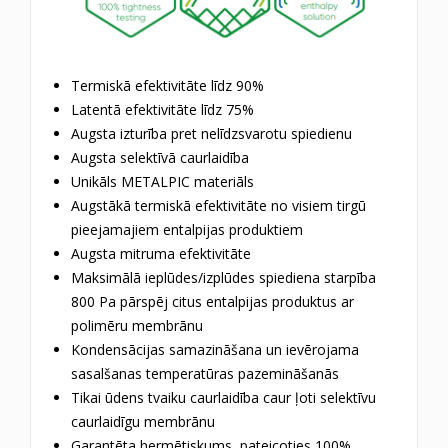
Termiskā efektivitāte līdz 90%
Latentā efektivitāte līdz 75%
Augsta izturība pret nelīdzsvarotu spiedienu
Augsta selektīvā caurlaidība
Unikāls METALPIC materiāls
Augstākā termiskā efektivitāte no visiem tirgū
pieejamajiem entalpijas produktiem
Augsta mitruma efektivitāte
Maksimālā ieplūdes/izplūdes spiediena starpība
800 Pa pārspēj citus entalpijas produktus ar
polimēru membrānu
Kondensācijas samazināšana un ievērojama
sasalšanas temperatūras pazemināšanās
Tikai ūdens tvaiku caurlaidība caur ļoti selektīvu
caurlaidīgu membrānu
Garantēta hermētiskums, pateicoties 100%