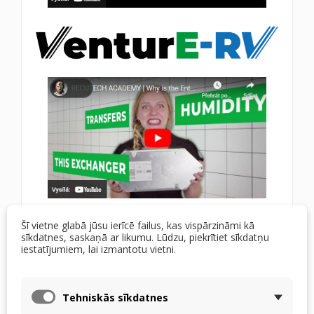
Kas padara entalpick unikālu?
Šī vietne glabā jūsu ierīcē failus, kas vispārzināmi kā
RECUTECH siltummainis?
sīkdatnes, saskaņā ar likumu. Lūdzu, piekrītiet sīkdatņu
iestatījumiem, lai izmantotu vietni.
Augsta termiskā efektivitāte — pateicoties
materiāliem, kas ļauj veidot un tādējādi palielināt
Tehniskās sīkdatnes
siltuma pārneses virsmu, siltuma pārneses