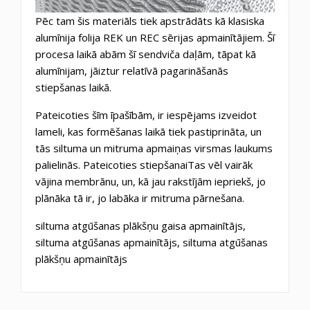
Pēc tam šis materiāls tiek apstrādāts kā klasiska
alumīnija folija REK un REC sērijas apmainītājiem. Šī
procesa laikā abām šī sendviča daļām, tāpat kā
alumīnijam, jāiztur relatīvā pagarināšanās
stiepšanas laikā.
Pateicoties šīm īpašībām, ir iespējams izveidot
lameli, kas formēšanas laikā tiek pastiprināta, un
tās siltuma un mitruma apmaiņas virsmas laukums
palielinās. Pateicoties stiepšanaiTas vēl vairāk
vājina membrānu, un, kā jau rakstījām iepriekš, jo
plānāka tā ir, jo labāka ir mitruma pārnešana.
siltuma atgūšanas plākšņu gaisa apmainītājs,
siltuma atgūšanas apmainītājs, siltuma atgūšanas
plākšņu apmainītājs