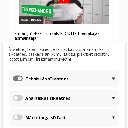
k-margin">Kas ir unikāls RECUTECH entalpijas
apmainītājā?
Šī vietne glabā jūsu ierīcē failus, kas vispārzināmi kā
Augsta termiskā efektivitāte — pateicoties
sīkdatnes, saskaņā ar likumu. Lūdzu, piekrītiet sīkdatņu
iestatījumiem, lai izmantotu vietni.
materiāliem, kas ļauj veidot un tādējādi palielināt
siltuma pārneses virsmu, siltuma pārneses
efektivitāte sasniedz pat 90 %. Mēs
Tehniskās sīkdatnes
neizmantojam starplikas, jo tās nav
nepieciešamas.
Analītiskās sīkdatnes
Mitruma pārneses efektivitāte līdz 75%.
Hermētiskums — kā jau esat pieradis ar
RECUTECH apmainītājiem, tie ir hermētiski. Mēs
Mārketinga sīkfaili
nepiekāpjamies šajā ziņā pat ar entalpiskajiem.