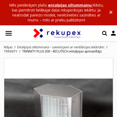
Mēs piedāvājam plašu
entalpijas siltummaiņu
klāstu,
kas piemēroti lielākajai daļai rekuperācijas iekārtu. Ja
neatrodat pareizo modeli, nevilcinieties sazināties ar
mums – mēs ar prieku palīdzēsim!

Mājas
Entalpijas siltummaiņi – savietojami ar ventilācijas iekārtām:
TRINNITY
TRINNITY PLUS 300 - RECUTECH entalpijas apmainītājs