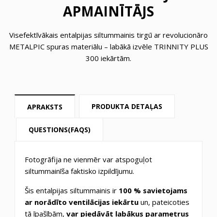
APMAINĪTĀJS
Visefektīvākais entalpijas siltummainis tirgū ar revolucionāro
METALPIC spuras materiālu – labākā izvēle TRINNITY PLUS
300 iekārtām.
PRODUKTA DETAĻAS
APRAKSTS
QUESTIONS(FAQS)
Fotogrāfija ne vienmēr var atspoguļot
siltummainīša faktisko izpildījumu.
Šis entalpijas siltummainis ir
100 % savietojams
ar norādīto ventilācijas iekārtu
un, pateicoties
tā īpašībām,
var piedāvāt labākus parametrus