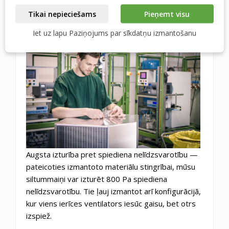
Mēs tos visus pārbaudām, un pie jums nonāks
Tikai nepieciešams
Pieņemt visu
tikai hermētiski elementi.
Iet uz lapu Paziņojums par sīkdatņu izmantošanu
Augsta izturība pret spiediena nelīdzsvarotību —
pateicoties izmantoto materiālu stingrībai, mūsu
siltummaiņi var izturēt 800 Pa spiediena
nelīdzsvarotību. Tie ļauj izmantot arī konfigurācijā,
kur viens ierīces ventilators iesūc gaisu, bet otrs
izspiež.