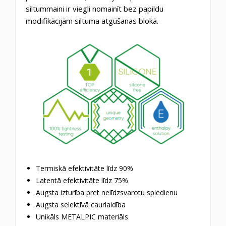
siltummaini ir viegli nomainīt bez papildu
modifikācijām siltuma atgūšanas blokā.
Termiskā efektivitāte līdz 90%
Latentā efektivitāte līdz 75%
Augsta izturība pret nelīdzsvarotu spiedienu
Augsta selektīvā caurlaidība
Unikāls METALPIC materiāls