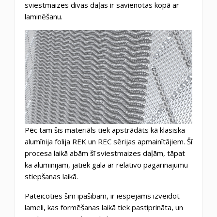
sviestmaizes divas daļas ir savienotas kopā ar
laminēšanu.
Pēc tam šis materiāls tiek apstrādāts kā klasiska
alumīnija folija REK un REC sērijas apmainītājiem. Šī
procesa laikā abām šī sviestmaizes daļām, tāpat
kā alumīnijam, jātiek galā ar relatīvo pagarinājumu
stiepšanas laikā.
Pateicoties šīm īpašībām, ir iespējams izveidot
lameli, kas formēšanas laikā tiek pastiprināta, un