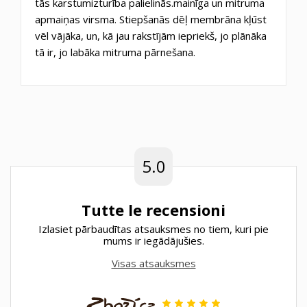
tās karstumizturība palielinās.mainīga un mitruma
apmaiņas virsma. Stiepšanās dēļ membrāna kļūst
vēl vājāka, un, kā jau rakstījām iepriekš, jo plānāka
tā ir, jo labāka mitruma pārnešana.
5.0
Tutte le recensioni
Izlasiet pārbaudītas atsauksmes no tiem, kuri pie
mums ir iegādājušies.
Visas atsauksmes