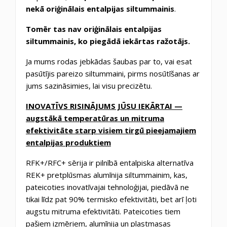
nekā oriģinālais entalpijas siltummainis
.
Tomēr tas nav oriģinālais entalpijas
siltummainis, ko piegādā iekārtas ražotājs.
Ja mums rodas jebkādas šaubas par to, vai esat
pasūtījis pareizo siltummaini, pirms nosūtīšanas ar
jums sazināsimies, lai visu precizētu.
INOVATĪVS RISINĀJUMS JŪSU IEKĀRTAI —
augstākā temperatūras un mitruma
efektivitāte starp visiem tirgū pieejamajiem
entalpijas produktiem
RFK+/RFC+ sērija ir pilnībā entalpiska alternatīva
REK+ pretplūsmas alumīnija siltummainim, kas,
pateicoties inovatīvajai tehnoloģijai, piedāvā ne
tikai līdz pat 90% termisko efektivitāti, bet arī ļoti
augstu mitruma efektivitāti. Pateicoties tiem
pašiem izmēriem, alumīnija un plastmasas