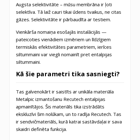
Augsta selektivitāte – mūsu membrāna ir ļoti
selektīva. Tā laiž cauri tikai ūdens tvaikus, ne citas
gāzes. Selektivitāte ir pārbaudīta ar testiem.
Vienkārša nomaiņa esošajās instalācijās —
pateicoties vienādiem izmēriem un līdzīgiem
termiskās efektivitātes parametriem, ierīces
siltummaini var viegli nomainīt pret entalpijas
siltummaini.
Kā šie parametri tika sasniegti?
Tas galvenokārt ir saistīts ar unikāla materiāla
Metalpic izmantošanu Recutech entalpijas
apmainītājos. Šis materiāls tika izstrādāts
ekskluzīvi šim nolūkam, un to radīja Recutech. Tas
ir sendvičmateriāls, kurā katrai sastāvdaļai ir sava
skaidri definēta funkcija.