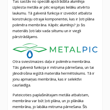
Tas sastāv no speciāli apstrādāta alumīnija
izplesta metāla ar pēc iespējas lielāku atvērto
laukumu. Tā galvenā funkcija ir izveidot atbalsta
konstrukciju otrajai komponentei, kas ir ļoti plāna
polimēra membrāna. Kāpēc alumīnijs? Jo šis
materiāls ļoti labi vada siltumu un ir viegli
pārstrādājams.
Otra sviestmaizes daļa ir polimēra membrāna.
Tās galvenā funkcija ir mitruma pārnešana, un tai
jānodrošina iegūtā materiāla hermētiskums. Tā ir
jonu apmaiņas membrāna, kas ir selektīvi
caurlaidīga.
Pateicoties paplašinātajam metāla atbalstam,
membrāna var būt ļoti plāna, un jo plānāka
membrāna, jo labāka mitruma pārnešana. Šīs