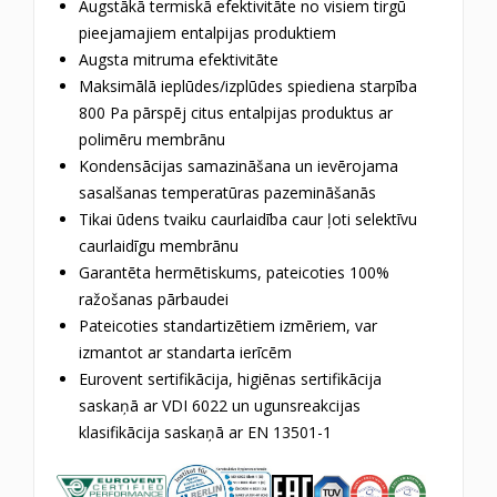
Augstākā termiskā efektivitāte no visiem tirgū
pieejamajiem entalpijas produktiem
Augsta mitruma efektivitāte
Maksimālā ieplūdes/izplūdes spiediena starpība
800 Pa pārspēj citus entalpijas produktus ar
polimēru membrānu
Kondensācijas samazināšana un ievērojama
sasalšanas temperatūras pazemināšanās
Tikai ūdens tvaiku caurlaidība caur ļoti selektīvu
caurlaidīgu membrānu
Garantēta hermētiskums, pateicoties 100%
ražošanas pārbaudei
Pateicoties standartizētiem izmēriem, var
izmantot ar standarta ierīcēm
Eurovent sertifikācija, higiēnas sertifikācija
saskaņā ar VDI 6022 un ugunsreakcijas
klasifikācija saskaņā ar EN 13501-1