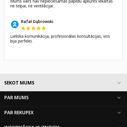
Mums vairs nav nepieciešamas papildu apkures iekārtas
ne telpai, ne ventilācijai.
Rafał Dąbrowski
Lieliska komunikācija, profesionālas konsultācijas, viss
bija perfekti.
SEKOT MUMS

PAR MUMS

PAR REKUPEX
