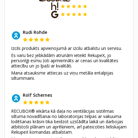
Rudi Rohde
Izcils produkts apvienojumā ar izcilu atbalstu un servisu.
Es varu bez jebkādām atrunām ieteikt RekupeX, jo
personīgi esmu ļoti apmierināts ar cenas un kvalitātes
attiecību un jo īpaši ar kvalitāti.
Mana atsauksme attiecas uz viņu metāla entalpijas
siltummaini.
Rolf Schernes
RECUBOX® iekārta kā daļa no ventilācijas sistēmas
siltuma novadīšanai no laboratorijas telpas ar vakuuma
lodēšanas krāsni tika beidzot uzstādīta laikā un darbojas
atbilstoši plānam un aprēķiniem, arī pateicoties lieliskajam
RekupeX komandas atbalstam.