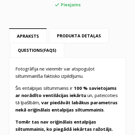
Pieejams

PRODUKTA DETAĻAS
APRAKSTS
QUESTIONS(FAQS)
Fotogrāfija ne vienmēr var atspoguļot
siltummainīša faktisko izpildījumu.
Šis entalpijas siltummainis ir
100 % savietojams
ar norādīto ventilācijas iekārtu
un, pateicoties
tā īpašībām,
var piedāvāt labākus parametrus
nekā oriģinālais entalpijas siltummainis
.
Tomēr tas nav oriģinālais entalpijas
siltummainis, ko piegādā iekārtas ražotājs.