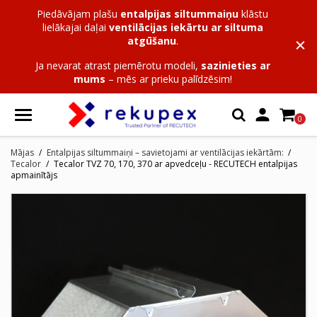
Piedāvājam plašu
entalpijas siltummaiņu
klāstu
lielākajai daļai
ventilācijas iekārtu ar siltuma
atgūšanu
.
Ja nevarat atrast piemērotu modeli,
sazinieties ar
mums
– mēs ar prieku palīdzēsim!

0
Mājas
Entalpijas siltummaiņi – savietojami ar ventilācijas iekārtām:
Tecalor
Tecalor TVZ 70, 170, 370 ar apvedceļu - RECUTECH entalpijas
apmainītājs