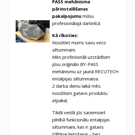
PASS mehānisma
pārinstalēšanas
pakalpojumu
mūsu
profesionālajā darbnīcā.
Kā rīkoties:
Nosūtiet mums savu veco
siltummaini.
Mēs profesionāli uzstādīsim
jūsu oriģinālo BY-PASS
mehānismu uz jaunā RECUTECH
entalpijas siltummaiņa.
2 darba dienu laikā mēs
nosūtīsim gatavo produktu
atpakaļ.
Tādā veidā jūs saņemsiet
pilnībā funkcionālu entalpijas
siltummaini, kas ir gatavs
tūlītējai lietošanai – bez