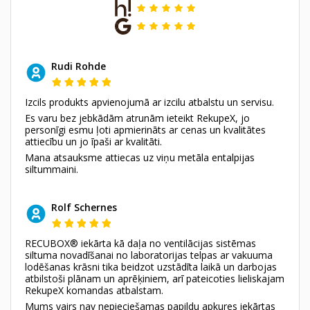
Rudi Rohde
Izcils produkts apvienojumā ar izcilu atbalstu un servisu.
Es varu bez jebkādām atrunām ieteikt RekupeX, jo
personīgi esmu ļoti apmierināts ar cenas un kvalitātes
attiecību un jo īpaši ar kvalitāti.
Mana atsauksme attiecas uz viņu metāla entalpijas
siltummaini.
Rolf Schernes
RECUBOX® iekārta kā daļa no ventilācijas sistēmas
siltuma novadīšanai no laboratorijas telpas ar vakuuma
lodēšanas krāsni tika beidzot uzstādīta laikā un darbojas
atbilstoši plānam un aprēķiniem, arī pateicoties lieliskajam
RekupeX komandas atbalstam.
Mums vairs nav nepieciešamas papildu apkures iekārtas