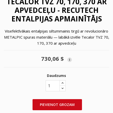
TECALOR TVZ 70, 170, 370 AR
APVEDCEĻU - RECUTECH
ENTALPIJAS APMAINĪTĀJS
Visefektīvākais entalpijas siltummainis tirgū ar revolucionāro
METALPIC spuras materiālu — labākā izvēle Tecalor TVZ 70,
170, 370 ar apvedceļu
730,06 $
i
Daudzums
PIEVIENOT GROZAM