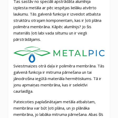
Tas sastāv no speciāli apstrādāta alumīnija
izplesta metāla ar pēc iespējas lielāku atvērto
laukumu. Tās galvenā funkcija ir izveidot atbalsta
struktūru otrajam komponentam, kas ir ļoti plāna
polimēra membrāna. Kāpēc alumīnijs? Jo šis
materiāls ļoti labi vada siltumu un ir viegli
pārstrādājams.
Sviestmaizes otrā daļa ir polimēra membrāna. Tās
galvenā funkcija ir mitruma pārnešana un tai
jānodrošina iegūtā materiāla hermētiskums. Tā ir
jonu apmaiņas membrāna, kas ir selektīvi
caurlaidīga.
Pateicoties paplašinātajam metāla atbalstam,
membrāna var būt ļoti plāna, un jo plānāka
membrāna, jo labāka mitruma pārnešana. Abas šīs