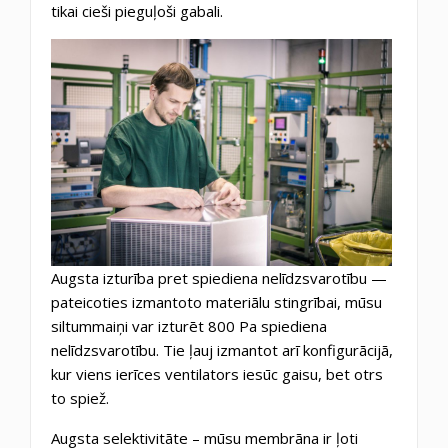
tikai cieši pieguļoši gabali.
Augsta izturība pret spiediena nelīdzsvarotību —
pateicoties izmantoto materiālu stingrībai, mūsu
siltummaiņi var izturēt 800 Pa spiediena
nelīdzsvarotību. Tie ļauj izmantot arī konfigurācijā,
kur viens ierīces ventilators iesūc gaisu, bet otrs
to spiež.
Augsta selektivitāte – mūsu membrāna ir ļoti