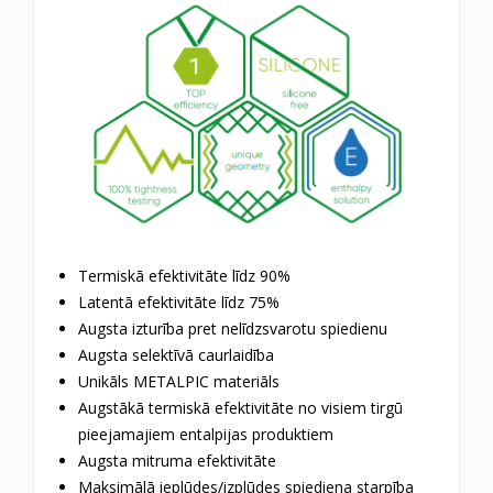
Termiskā efektivitāte līdz 90%
Latentā efektivitāte līdz 75%
Augsta izturība pret nelīdzsvarotu spiedienu
Augsta selektīvā caurlaidība
Unikāls METALPIC materiāls
Augstākā termiskā efektivitāte no visiem tirgū
pieejamajiem entalpijas produktiem
Augsta mitruma efektivitāte
Maksimālā ieplūdes/izplūdes spiediena starpība