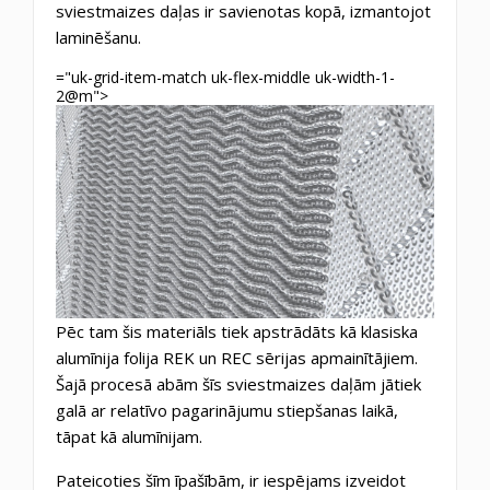
sviestmaizes daļas ir savienotas kopā, izmantojot
laminēšanu.
="uk-grid-item-match uk-flex-middle uk-width-1-
2@m">
Pēc tam šis materiāls tiek apstrādāts kā klasiska
alumīnija folija REK un REC sērijas apmainītājiem.
Šajā procesā abām šīs sviestmaizes daļām jātiek
galā ar relatīvo pagarinājumu stiepšanas laikā,
tāpat kā alumīnijam.
Pateicoties šīm īpašībām, ir iespējams izveidot