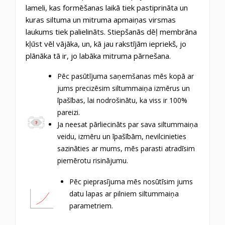
lameli, kas formēšanas laikā tiek pastiprināta un
kuras siltuma un mitruma apmaiņas virsmas
laukums tiek palielināts. Stiepšanās dēļ membrāna
kļūst vēl vājāka, un, kā jau rakstījām iepriekš, jo
plānāka tā ir, jo labāka mitruma pārnešana.
Pēc pasūtījuma saņemšanas mēs kopā ar
jums precizēsim siltummaiņa izmērus un
īpašības, lai nodrošinātu, ka viss ir 100%
pareizi.
Ja neesat pārliecināts par sava siltummaiņa
veidu, izmēru un īpašībām, nevilcinieties
sazināties ar mums, mēs parasti atradīsim
piemērotu risinājumu.
Pēc pieprasījuma mēs nosūtīsim jums
datu lapas ar pilniem siltummaiņa
parametriem.