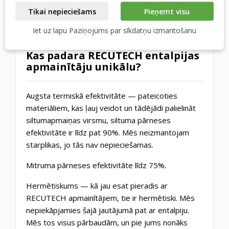
src="https://www.rekupex.cz/img/cms/academy.png"
Tikai nepieciešams
Pieņemt visu
alt="recutech akadēmija" platums="444"
Iet uz lapu Paziņojums par sīkdatņu izmantošanu
augstums="245" />
Kas padara RECUTECH entalpijas
apmainītāju unikālu?
Augsta termiskā efektivitāte — pateicoties
materiāliem, kas ļauj veidot un tādējādi palielināt
siltumapmaiņas virsmu, siltuma pārneses
efektivitāte ir līdz pat 90%. Mēs neizmantojam
starplikas, jo tās nav nepieciešamas.
Mitruma pārneses efektivitāte līdz 75%.
Hermētiskums — kā jau esat pieradis ar
RECUTECH apmainītājiem, tie ir hermētiski. Mēs
nepiekāpjamies šajā jautājumā pat ar entalpiju.
Mēs tos visus pārbaudām, un pie jums nonāks