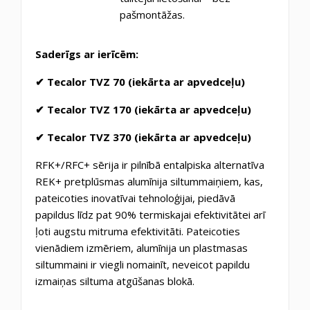
pašmontāžas.
Saderīgs ar ierīcēm:
✔
Tecalor TVZ 70 (iekārta ar apvedceļu)
✔
Tecalor TVZ 170 (iekārta ar apvedceļu)
✔
Tecalor TVZ 370 (iekārta ar apvedceļu)
RFK+/RFC+ sērija ir pilnībā entalpiska alternatīva
REK+ pretplūsmas alumīnija siltummaiņiem, kas,
pateicoties inovatīvai tehnoloģijai, piedāvā
papildus līdz pat 90% termiskajai efektivitātei arī
ļoti augstu mitruma efektivitāti. Pateicoties
vienādiem izmēriem, alumīnija un plastmasas
siltummaini ir viegli nomainīt, neveicot papildu
izmaiņas siltuma atgūšanas blokā.