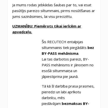
Ja mums rodas jebkādas šaubas par to, vai esat
pasūtījis pareizo siltummaini, pirms nosūtīšanas ar
jums sazināsimies, lai visu precizētu.
UZMANĪBU: Piemērots tikai ierīcēm ar
apvedceļu.
Šis RECUTECH entalpijas
siltummainis tiek piegādāts
bez
BY-PASS mehānisma
.
Lai tas darbotos pareizi, BY-
PASS mehānisms ir jānoņem no
esošā siltummaiņa un
jāpiestiprina pie jaunā.
Tā kā šī darbība prasa prasmes,
pieredzi un labi aprīkotu
darbnīcu, mēs
piedāvājam
bezmaksas BY-