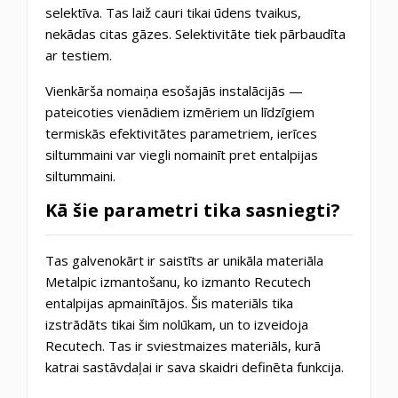
selektīva. Tas laiž cauri tikai ūdens tvaikus,
nekādas citas gāzes. Selektivitāte tiek pārbaudīta
ar testiem.
Vienkārša nomaiņa esošajās instalācijās —
pateicoties vienādiem izmēriem un līdzīgiem
termiskās efektivitātes parametriem, ierīces
siltummaini var viegli nomainīt pret entalpijas
siltummaini.
Kā šie parametri tika sasniegti?
Tas galvenokārt ir saistīts ar unikāla materiāla
Metalpic izmantošanu, ko izmanto Recutech
entalpijas apmainītājos. Šis materiāls tika
izstrādāts tikai šim nolūkam, un to izveidoja
Recutech. Tas ir sviestmaizes materiāls, kurā
katrai sastāvdaļai ir sava skaidri definēta funkcija.