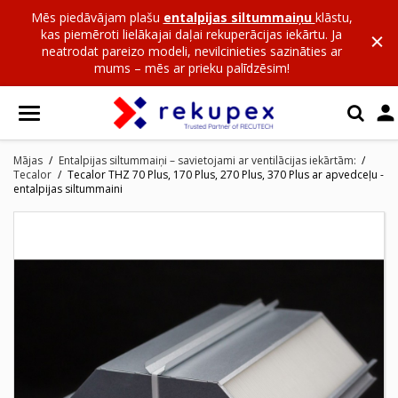
Mēs piedāvājam plašu
entalpijas siltummaiņu
klāstu,
kas piemēroti lielākajai daļai rekuperācijas iekārtu. Ja
neatrodat pareizo modeli, nevilcinieties sazināties ar
mums – mēs ar prieku palīdzēsim!

Mājas
Entalpijas siltummaiņi – savietojami ar ventilācijas iekārtām:
Tecalor
Tecalor THZ 70 Plus, 170 Plus, 270 Plus, 370 Plus ar apvedceļu -
entalpijas siltummaini