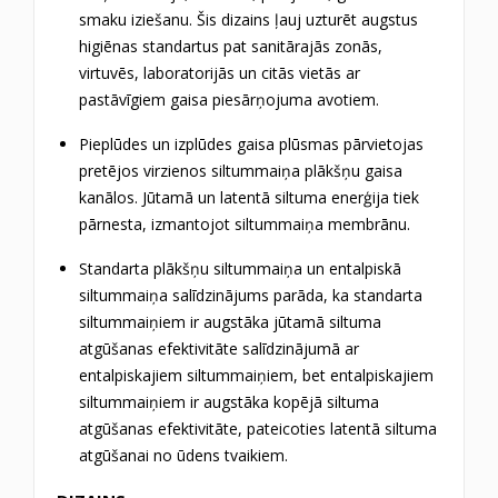
smaku iziešanu.
Šis dizains ļauj uzturēt augstus
higiēnas standartus pat sanitārajās zonās,
virtuvēs, laboratorijās un citās vietās ar
pastāvīgiem gaisa piesārņojuma avotiem.
Pieplūdes un izplūdes gaisa plūsmas pārvietojas
pretējos virzienos siltummaiņa plākšņu gaisa
kanālos.
Jūtamā un latentā siltuma enerģija tiek
pārnesta, izmantojot siltummaiņa membrānu.
Standarta plākšņu siltummaiņa un entalpiskā
siltummaiņa salīdzinājums parāda, ka standarta
siltummaiņiem ir augstāka jūtamā siltuma
atgūšanas efektivitāte salīdzinājumā ar
entalpiskajiem siltummaiņiem, bet entalpiskajiem
siltummaiņiem ir augstāka kopējā siltuma
atgūšanas efektivitāte, pateicoties latentā siltuma
atgūšanai no ūdens tvaikiem.