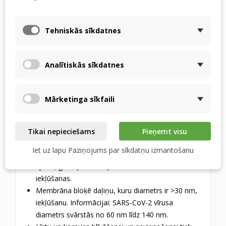
svešķermeņu smaku iekļūšanu.
Membrānai ir īpašs pārklājums, kas ir izturīgs pret
Tehniskās sīkdatnes
skābēm, sārmiem un sāļiem. Šis pārklājums ir
nepieciešams, lai nodrošinātu stabilu darbību
siltummaiņa darbības laikā.
Analītiskās sīkdatnes
Membrāna ir izturīga pret plīsumiem un
caurdurumiem.
Membrānai ir lieliska izturība pret apkārtējās vides
Mārketinga sīkfaili
ietekmi un temperatūras svārstībām no -25 °C līdz
+50 °C.
Membrāna nodrošina zemu noplūdi (<1%).
Tikai nepieciešams
Pieņemt visu
Pateicoties membrānas struktūrai, tā aizsargā
Iet uz lapu Paziņojums par sīkdatņu izmantošanu
telpas no SARS-CoV-2 vīrusa, baktēriju, pelējuma
sporu, gāzu (CO2/SF6) un dažādu smaku
iekļūšanas.
Membrāna bloķē daļiņu, kuru diametrs ir >30 nm,
iekļūšanu. Informācijai: SARS-CoV-2 vīrusa
diametrs svārstās no 60 nm līdz 140 nm.