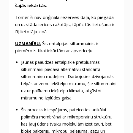
šajās iekārtās.
Tomēr šī nav oriģinālā rezerves daļa, ko piegādā
un uzstāda ierīces ražotājs, tāpēc tās lietošana ir
RJ lietotāja ziņā.
UZMANĪBU:
Šis entalpijas siltummainis ir
piemērots tikai iekārtām ar apvedceļu.
Jaunās paaudzes entalpiskie pretplūsmas
siltummaiņi piedāvā alternatīvu standarta
siltummaiņu modeļiem.
Darbojoties dzīvojamās
telpās ar zemu iekštelpu mitrumu, šie siltummaiņi
uztur patīkamu iekštelpu klimatu, atgūstot
mitrumu no izplūdes gaisa.
Šis process ir iespējams, pateicoties unikālai
polimēra membrānai ar mikroporainu struktūru,
kas ļauj ūdens tvaiku molekulām iziet cauri, bet
bloķē baktēriju, mikrobu, pelējuma, gāzu un