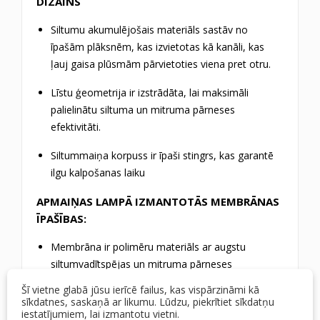
DIZAINS
Siltumu akumulējošais materiāls sastāv no
īpašām plāksnēm, kas izvietotas kā kanāli, kas
ļauj gaisa plūsmām pārvietoties viena pret otru.
Līstu ģeometrija ir izstrādāta, lai maksimāli
palielinātu siltuma un mitruma pārneses
efektivitāti.
Siltummaiņa korpuss ir īpaši stingrs, kas garantē
ilgu kalpošanas laiku
APMAIŅAS LAMPĀ IZMANTOTĀS MEMBRĀNAS
ĪPAŠĪBAS:
Membrāna ir polimēru materiāls ar augstu
siltumvadītspējas un mitruma pārneses
koeficientu.
Šī vietne glabā jūsu ierīcē failus, kas vispārzināmi kā
Membrāna ļauj ūdens tvaikiem iziet cauri, bet
sīkdatnes, saskaņā ar likumu. Lūdzu, piekrītiet sīkdatņu
iestatījumiem, lai izmantotu vietni.
bloķē bioloģisko piesārņotāju, vīrusu, gāzu un