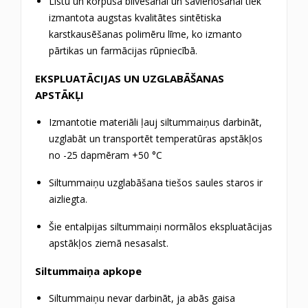
Līstu un korpusa blīvēšanai un savienošanai tiek
izmantota augstas kvalitātes sintētiska
karstkausēšanas polimēru līme, ko izmanto
pārtikas un farmācijas rūpniecībā.
EKSPLUATĀCIJAS UN UZGLABĀŠANAS
APSTĀKĻI
Izmantotie materiāli ļauj siltummaiņus darbināt,
uzglabāt un transportēt temperatūras apstākļos
no -25 dapmēram +50 °C
Siltummaiņu uzglabāšana tiešos saules staros ir
aizliegta.
Šie entalpijas siltummaiņi normālos ekspluatācijas
apstākļos ziemā nesasalst.
Siltummaiņa apkope
Siltummaiņu nevar darbināt, ja abās gaisa