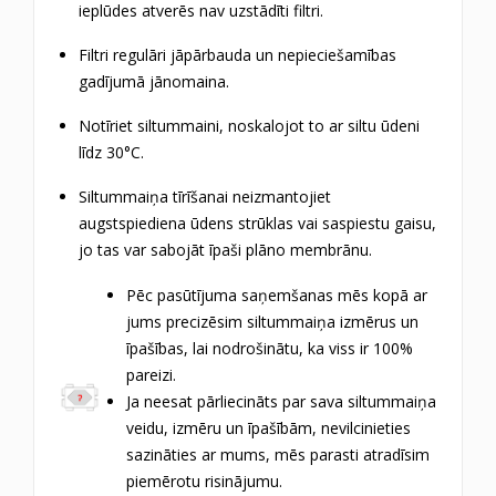
ieplūdes atverēs nav uzstādīti filtri.
Filtri regulāri jāpārbauda un nepieciešamības
gadījumā jānomaina.
Notīriet siltummaini, noskalojot to ar siltu ūdeni
līdz 30°C.
Siltummaiņa tīrīšanai neizmantojiet
augstspiediena ūdens strūklas vai saspiestu gaisu,
jo tas var sabojāt īpaši plāno membrānu.
Pēc pasūtījuma saņemšanas mēs kopā ar
jums precizēsim siltummaiņa izmērus un
īpašības, lai nodrošinātu, ka viss ir 100%
pareizi.
Ja neesat pārliecināts par sava siltummaiņa
veidu, izmēru un īpašībām, nevilcinieties
sazināties ar mums, mēs parasti atradīsim
piemērotu risinājumu.