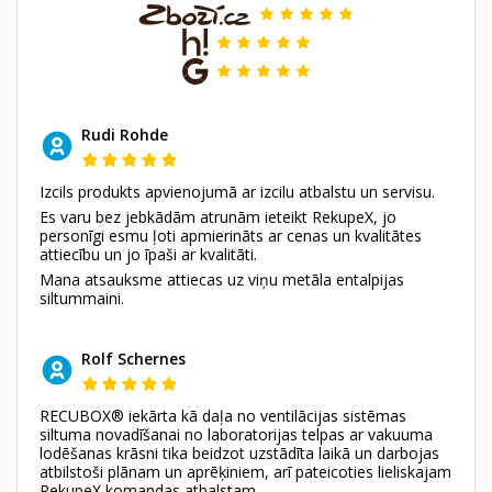
Rudi Rohde
Izcils produkts apvienojumā ar izcilu atbalstu un servisu.
Es varu bez jebkādām atrunām ieteikt RekupeX, jo
personīgi esmu ļoti apmierināts ar cenas un kvalitātes
attiecību un jo īpaši ar kvalitāti.
Mana atsauksme attiecas uz viņu metāla entalpijas
siltummaini.
Rolf Schernes
RECUBOX® iekārta kā daļa no ventilācijas sistēmas
siltuma novadīšanai no laboratorijas telpas ar vakuuma
lodēšanas krāsni tika beidzot uzstādīta laikā un darbojas
atbilstoši plānam un aprēķiniem, arī pateicoties lieliskajam
RekupeX komandas atbalstam.