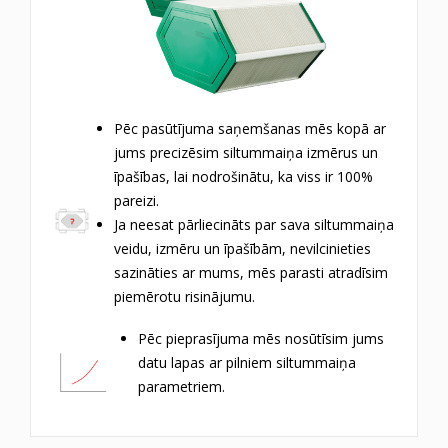
Pēc pasūtījuma saņemšanas mēs kopā ar
jums precizēsim siltummaiņa izmērus un
īpašības, lai nodrošinātu, ka viss ir 100%
pareizi.
Ja neesat pārliecināts par sava siltummaiņa
veidu, izmēru un īpašībām, nevilcinieties
sazināties ar mums, mēs parasti atradīsim
piemērotu risinājumu.
Pēc pieprasījuma mēs nosūtīsim jums
datu lapas ar pilniem siltummaiņa
parametriem.