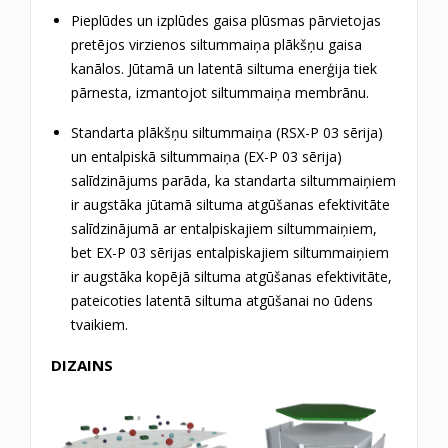
Pieplūdes un izplūdes gaisa plūsmas pārvietojas
pretējos virzienos siltummaiņa plākšņu gaisa
kanālos.
Jūtamā un latentā siltuma enerģija tiek
pārnesta, izmantojot siltummaiņa membrānu.
Standarta plākšņu siltummaiņa (RSX-P 03 sērija)
un entalpiskā siltummaiņa (EX-P 03 sērija)
salīdzinājums parāda, ka standarta siltummaiņiem
ir augstāka jūtamā siltuma atgūšanas efektivitāte
salīdzinājumā ar entalpiskajiem siltummaiņiem,
bet EX-P 03 sērijas entalpiskajiem siltummaiņiem
ir augstāka kopējā siltuma atgūšanas efektivitāte,
pateicoties latentā siltuma atgūšanai no ūdens
tvaikiem.
DIZAINS