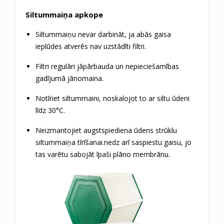
Siltummaiņa apkope
Siltummaiņu nevar darbināt, ja abās gaisa
ieplūdes atverēs nav uzstādīti filtri.
Filtri regulāri jāpārbauda un nepieciešamības
gadījumā jānomaina.
Notīriet siltummaini, noskalojot to ar siltu ūdeni
līdz 30°C.
Neizmantojiet augstspiediena ūdens strūklu
siltummaiņa tīrīšanai.nedz arī saspiestu gaisu, jo
tas varētu sabojāt īpaši plāno membrānu.