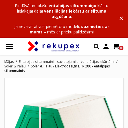
Piedāvājam plašu
entalpijas siltummaiņu
klāstu
lielākajai daļai
ventilācijas iekārtu ar siltuma
atgūšanu
.
Ja nevarat atrast piemērotu modeli,
sazinieties ar
mums
– mēs ar prieku palīdzēsim!

0
Mājas
Entalpijas siltummaiņi – savietojami ar ventilācijas iekārtām:
Soler & Palau
Soler & Palau / Elektrodesign EHR 280 - entalpijas
siltummainis