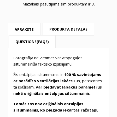
Mazākais pasūtījums šim produktam ir 3.
PRODUKTA DETAĻAS
APRAKSTS
QUESTIONS(FAQS)
Fotogrāfija ne vienmēr var atspoguļot
siltummainīša faktisko izpildījumu.
Šis entalpijas siltummainis ir
100 % savietojams
ar norādīto ventilācijas iekārtu
un, pateicoties
tā īpašībām,
var piedāvāt labākus parametrus
nekā oriģinālais entalpijas siltummainis
.
Tomēr tas nav oriģinālais entalpijas
siltummainis, ko piegādā iekārtas ražotājs.