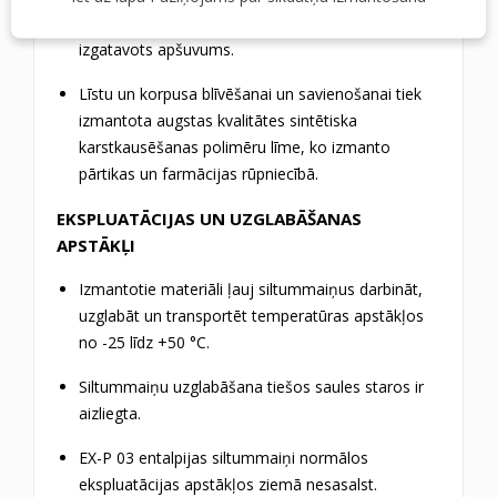
augstu stabilitāti un ilgmūžību. Tieši no tā tiek
izgatavots apšuvums.
Līstu un korpusa blīvēšanai un savienošanai tiek
izmantota augstas kvalitātes sintētiska
karstkausēšanas polimēru līme, ko izmanto
pārtikas un farmācijas rūpniecībā.
EKSPLUATĀCIJAS UN UZGLABĀŠANAS
APSTĀKĻI
Izmantotie materiāli ļauj siltummaiņus darbināt,
uzglabāt un transportēt temperatūras apstākļos
no -25 līdz +50 °C.
Siltummaiņu uzglabāšana tiešos saules staros ir
aizliegta.
EX-P 03 entalpijas siltummaiņi normālos
ekspluatācijas apstākļos ziemā nesasalst.