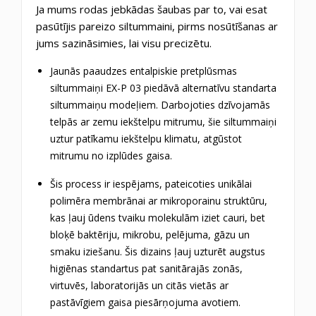
Ja mums rodas jebkādas šaubas par to, vai esat
pasūtījis pareizo siltummaini, pirms nosūtīšanas ar
jums sazināsimies, lai visu precizētu.
Jaunās paaudzes entalpiskie pretplūsmas
siltummaiņi EX-P 03 piedāvā alternatīvu standarta
siltummaiņu modeļiem.
Darbojoties dzīvojamās
telpās ar zemu iekštelpu mitrumu, šie siltummaiņi
uztur patīkamu iekštelpu klimatu, atgūstot
mitrumu no izplūdes gaisa.
Šis process ir iespējams, pateicoties unikālai
polimēra membrānai ar mikroporainu struktūru,
kas ļauj ūdens tvaiku molekulām iziet cauri, bet
bloķē baktēriju, mikrobu, pelējuma, gāzu un
smaku iziešanu.
Šis dizains ļauj uzturēt augstus
higiēnas standartus pat sanitārajās zonās,
virtuvēs, laboratorijās un citās vietās ar
pastāvīgiem gaisa piesārņojuma avotiem.