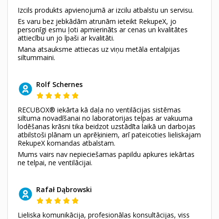
Izcils produkts apvienojumā ar izcilu atbalstu un servisu.
Es varu bez jebkādām atrunām ieteikt RekupeX, jo
personīgi esmu ļoti apmierināts ar cenas un kvalitātes
attiecību un jo īpaši ar kvalitāti.
Mana atsauksme attiecas uz viņu metāla entalpijas
siltummaini.
Rolf Schernes
RECUBOX® iekārta kā daļa no ventilācijas sistēmas
siltuma novadīšanai no laboratorijas telpas ar vakuuma
lodēšanas krāsni tika beidzot uzstādīta laikā un darbojas
atbilstoši plānam un aprēķiniem, arī pateicoties lieliskajam
RekupeX komandas atbalstam.
Mums vairs nav nepieciešamas papildu apkures iekārtas
ne telpai, ne ventilācijai.
Rafał Dąbrowski
Lieliska komunikācija, profesionālas konsultācijas, viss