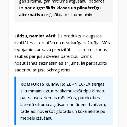
gan siltuma, gan mitruma atgūšanu, padarot
to
par augstākās klases un pilnvērtīgu
alternatīvu
oriģinālajam siltummainim.
Lūdzu, ņemiet vērā:
šis produkts ir augstas
kvalitātes alternatīva no neatkarīga ražotāja. Mēs
lepojamies ar savu precizitāti — ja mums rodas
šaubas par jūsu izvēles pareizību, pirms
nosūtīšanas sazināsimies ar jums, lai pārbaudītu
saderību ar jūsu Schrag ierīci.
KOMFORTS KLIMATS:
ZERN EC-EX sērijas
siltummaiņi uztur patīkamu iekštelpu klimatu
pat sausos ziemas mēnešos, pateicoties
latentā siltuma atgūšanai no ūdens tvaikiem,
tādējādi novēršot gļotādu un koka iekštelpu
mēbeļu izžūšanu.