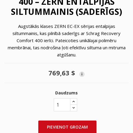
400 – ZERN ENTALPIJAS
SILTUMMAINIS (SADERĪGS)
Augstākās klases ZERN EC-EX sērijas entalpijas
siltummainis, kas pilnībā saderīgs ar Schrag Recovery
Comfort 400 ierīci. Pateicoties unikālajai polimēru
membrānai, tas nodrošina ļoti efektīvu siltuma un mitruma
atgūšanu.
769,63 $
i
Daudzums
PIEVIENOT GROZAM