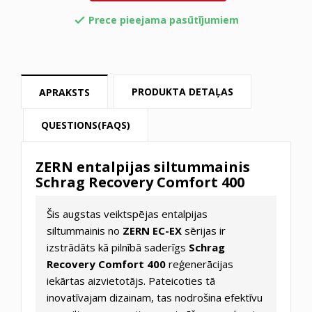
Prece pieejama pasūtījumiem

PRODUKTA DETAĻAS
APRAKSTS
QUESTIONS(FAQS)
ZERN entalpijas siltummainis
Schrag Recovery Comfort 400
Šis augstas veiktspējas entalpijas
siltummainis no
ZERN EC-EX
sērijas ir
izstrādāts kā pilnībā saderīgs
Schrag
Recovery Comfort 400
reģenerācijas
iekārtas aizvietotājs. Pateicoties tā
inovatīvajam dizainam, tas nodrošina efektīvu