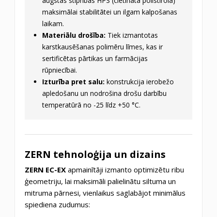
augstas stiprības HPS (cietināta polistirola)
maksimālai stabilitātei un ilgam kalpošanas
laikam.
Materiālu drošība:
Tiek izmantotas
karstkausēšanas polimēru līmes, kas ir
sertificētas pārtikas un farmācijas
rūpniecībai.
Izturība pret salu:
konstrukcija ierobežo
apledošanu un nodrošina drošu darbību
temperatūrā no -25 līdz +50 °C.
ZERN tehnoloģija un dizains
ZERN EC-EX
apmainītāji izmanto optimizētu ribu
ģeometriju, lai maksimāli palielinātu siltuma un
mitruma pārnesi, vienlaikus saglabājot minimālus
spiediena zudumus: