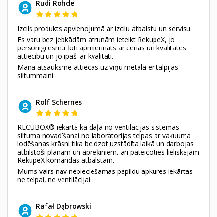
Rudi Rohde
Izcils produkts apvienojumā ar izcilu atbalstu un servisu.
Es varu bez jebkādām atrunām ieteikt RekupeX, jo
personīgi esmu ļoti apmierināts ar cenas un kvalitātes
attiecību un jo īpaši ar kvalitāti.
Mana atsauksme attiecas uz viņu metāla entalpijas
siltummaini.
Rolf Schernes
RECUBOX® iekārta kā daļa no ventilācijas sistēmas
siltuma novadīšanai no laboratorijas telpas ar vakuuma
lodēšanas krāsni tika beidzot uzstādīta laikā un darbojas
atbilstoši plānam un aprēķiniem, arī pateicoties lieliskajam
RekupeX komandas atbalstam.
Mums vairs nav nepieciešamas papildu apkures iekārtas
ne telpai, ne ventilācijai.
Rafał Dąbrowski