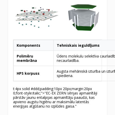
Komponents
Tehniskais ieguldījums
Polimēru
Ūdens molekulu selektīva caurlaid
membrāna
necaurlaidība.
Augsta mehāniskā izturība un iztur
HPS korpuss
spiediena.
t:4px solid #ddd;padding:10px 20px;margin:20px
0;font-style:italic;">"EC-EX ZERN sērijas apmainītāji
pārstāv jaunu entalpijas apmainītāju paaudzi, kas
apvieno augstu higiēnu ar maksimālu latentās
enerģijas atgūšanu no izplūdes gaisa."