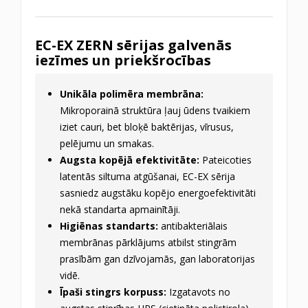
EC-EX ZERN sērijas galvenās
iezīmes un priekšrocības
Unikāla polimēra membrāna:
Mikroporainā struktūra ļauj ūdens tvaikiem
iziet cauri, bet bloķē baktērijas, vīrusus,
pelējumu un smakas.
Augsta kopējā efektivitāte:
Pateicoties
latentās siltuma atgūšanai, EC-EX sērija
sasniedz augstāku kopējo energoefektivitāti
nekā standarta apmainītāji.
Higiēnas standarts:
antibakteriālais
membrānas pārklājums atbilst stingrām
prasībām gan dzīvojamās, gan laboratorijas
vidē.
Īpaši stingrs korpuss:
Izgatavots no