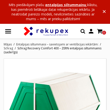
Mēs piedāvājam plašu
entalpijas siltummaiņu
klāstu,
kas piemēroti lielākajai daļai rekuperācijas iekārtu. Ja
neatrodat pareizo modeli, nevilcinieties sazināties ar
mums – mēs ar prieku palīdzēsim!

0
Mājas
Entalpijas siltummaiņi – savietojami ar ventilācijas iekārtām:
Schrag
Schrag Recovery Comfort 400 – ZERN entalpijas siltummainis
(saderīgs)