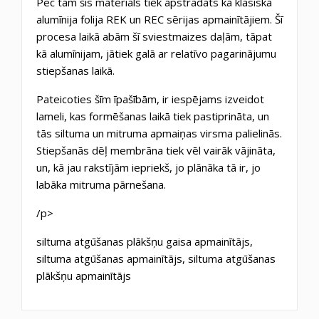
Pēc tam šis materiāls tiek apstrādāts kā klasiska
alumīnija folija REK un REC sērijas apmainītājiem. Šī
procesa laikā abām šī sviestmaizes daļām, tāpat
kā alumīnijam, jātiek galā ar relatīvo pagarinājumu
stiepšanas laikā.
Pateicoties šīm īpašībām, ir iespējams izveidot
lameli, kas formēšanas laikā tiek pastiprināta, un
tās siltuma un mitruma apmaiņas virsma palielinās.
Stiepšanās dēļ membrāna tiek vēl vairāk vājināta,
un, kā jau rakstījām iepriekš, jo plānāka tā ir, jo
labāka mitruma pārnešana.
/p>
siltuma atgūšanas plākšņu gaisa apmainītājs,
siltuma atgūšanas apmainītājs, siltuma atgūšanas
plākšņu apmainītājs