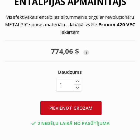
ENTALPIJAS APMAINĪTĀJS
Visefektīvākais entalpijas siltummainis tirgū ar revolucionāru
METALPIC spuras materiālu – labākā izvēle
Proxon 420 VPC
iekārtām
774,06 $
i
Daudzums
PIEVIENOT GROZAM
2 NEDĒĻU LAIKĀ NO PASŪTĪJUMA
