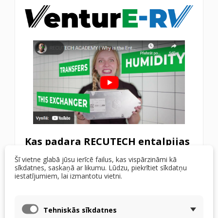
Kas padara RECUTECH entalpijas
apmainītāju unikālu?
Šī vietne glabā jūsu ierīcē failus, kas vispārzināmi kā
sīkdatnes, saskaņā ar likumu. Lūdzu, piekrītiet sīkdatņu
iestatījumiem, lai izmantotu vietni.
Augsta termiskā efektivitāte – pateicoties
materiāliem, kasTie ļauj veidot un tādējādi
palielināt siltumapmaiņas virsmu, siltuma
Tehniskās sīkdatnes
pārneses efektivitāte sasniedz 90%. Mēs