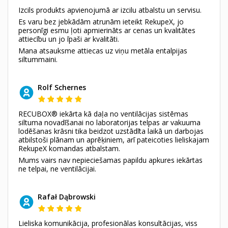
Izcils produkts apvienojumā ar izcilu atbalstu un servisu.
Es varu bez jebkādām atrunām ieteikt RekupeX, jo
personīgi esmu ļoti apmierināts ar cenas un kvalitātes
attiecību un jo īpaši ar kvalitāti.
Mana atsauksme attiecas uz viņu metāla entalpijas
siltummaini.
Rolf Schernes
RECUBOX® iekārta kā daļa no ventilācijas sistēmas
siltuma novadīšanai no laboratorijas telpas ar vakuuma
lodēšanas krāsni tika beidzot uzstādīta laikā un darbojas
atbilstoši plānam un aprēķiniem, arī pateicoties lieliskajam
RekupeX komandas atbalstam.
Mums vairs nav nepieciešamas papildu apkures iekārtas
ne telpai, ne ventilācijai.
Rafał Dąbrowski
Lieliska komunikācija, profesionālas konsultācijas, viss