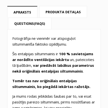
PRODUKTA DETAĻAS
APRAKSTS
QUESTIONS(FAQS)
Fotogrāfija ne vienmēr var atspoguļot
siltummainīša faktisko izpildījumu.
Šis entalpijas siltummainis ir
100 % savietojams
ar norādīto ventilācijas iekārtu
un, pateicoties
tā īpašībām,
var piedāvāt labākus parametrus
nekā oriģinālais entalpijas siltummainis
.
Tomēr tas nav oriģinālais entalpijas
siltummainis, ko piegādā iekārtas ražotājs.
Ja mums rodas jebkādas šaubas par to, vai esat
pasūtījis pareizo siltummaini, pirms nosūtīšanas ar
jums sazināsimies, lai visu precizētu.