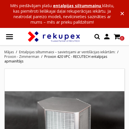
Mēs piedāvājam plašu
entalpijas siltummaiņu
klāstu,
kas piemēroti lielākajai daļai rekuperācijas iekārtu. Ja
neatrodat pareizo modeli, nevilcinieties sazināties ar
mums – mēs ar prieku palīdzēsim!

0
Mājas
Entalpijas siltummaiņi – savietojami ar ventilācijas iekārtām:
Proxon - Zimmerman
Proxon 420 VPC - RECUTECH entalpijas
apmainītājs