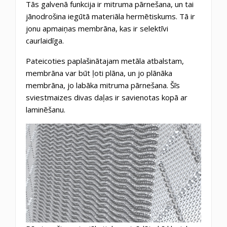
Tās galvenā funkcija ir mitruma pārnešana, un tai
jānodrošina iegūtā materiāla hermētiskums. Tā ir
jonu apmaiņas membrāna, kas ir selektīvi
caurlaidīga.
Pateicoties paplašinātajam metāla atbalstam,
membrāna var būt ļoti plāna, un jo plānāka
membrāna, jo labāka mitruma pārnešana. Šīs
sviestmaizes divas daļas ir savienotas kopā ar
laminēšanu.