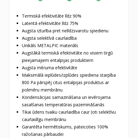
Termiskā efektivitāte līdz 90%
Latentā efektivitāte līdz 75%
Augsta izturība pret nelīdzsvarotu spiedienu
Augsta selektīvā caurlaidība
Unikāls METALPIC materiāls
Augstākā termiskā efektivitāte no visiem tirgū
pieejamajiem entalpijas produktiem
Augsta mitruma efektivitāte
Maksimālā ieplūdes/izplūdes spiediena starpība
800 Pa pārspēj citus entalpijas produktus ar
polimēru membrānu
Kondensācijas samazināšana un ievērojama
sasalšanas temperatūras pazemināšanās
Tikai ūdens tvaiku caurlaidība caur ļoti selektīvu
caurlaidīgu membrānu
Garantēta hermētiskums, pateicoties 100%
ražošanas pārbaudei