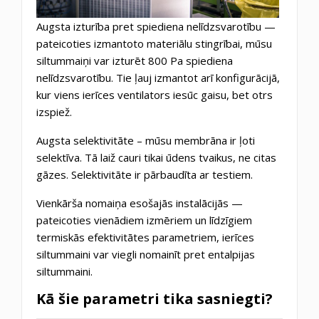
Augsta izturība pret spiediena nelīdzsvarotību —
pateicoties izmantoto materiālu stingrībai, mūsu
siltummaiņi var izturēt 800 Pa spiediena
nelīdzsvarotību. Tie ļauj izmantot arī konfigurācijā,
kur viens ierīces ventilators iesūc gaisu, bet otrs
izspiež.
Augsta selektivitāte – mūsu membrāna ir ļoti
selektīva. Tā laiž cauri tikai ūdens tvaikus, ne citas
gāzes. Selektivitāte ir pārbaudīta ar testiem.
Vienkārša nomaiņa esošajās instalācijās —
pateicoties vienādiem izmēriem un līdzīgiem
termiskās efektivitātes parametriem, ierīces
siltummaini var viegli nomainīt pret entalpijas
siltummaini.
Kā šie parametri tika sasniegti?