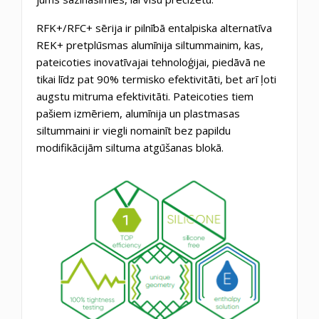
RFK+/RFC+ sērija ir pilnībā entalpiska alternatīva
REK+ pretplūsmas alumīnija siltummainim, kas,
pateicoties inovatīvajai tehnoloģijai, piedāvā ne
tikai līdz pat 90% termisko efektivitāti, bet arī ļoti
augstu mitruma efektivitāti. Pateicoties tiem
pašiem izmēriem, alumīnija un plastmasas
siltummaini ir viegli nomainīt bez papildu
modifikācijām siltuma atgūšanas blokā.