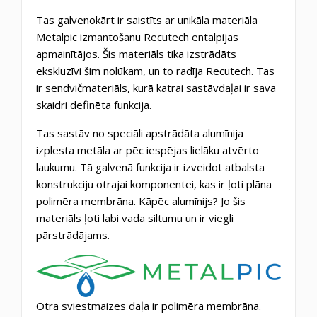
Tas galvenokārt ir saistīts ar unikāla materiāla
Metalpic izmantošanu Recutech entalpijas
apmainītājos. Šis materiāls tika izstrādāts
ekskluzīvi šim nolūkam, un to radīja Recutech. Tas
ir sendvičmateriāls, kurā katrai sastāvdaļai ir sava
skaidri definēta funkcija.
Tas sastāv no speciāli apstrādāta alumīnija
izplesta metāla ar pēc iespējas lielāku atvērto
laukumu. Tā galvenā funkcija ir izveidot atbalsta
konstrukciju otrajai komponentei, kas ir ļoti plāna
polimēra membrāna. Kāpēc alumīnijs? Jo šis
materiāls ļoti labi vada siltumu un ir viegli
pārstrādājams.
Otra sviestmaizes daļa ir polimēra membrāna.