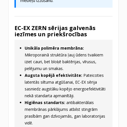
mēbeļu izžūšanu.
EC-EX ZERN sērijas galvenās
iezīmes un priekšrocības
Unikāla polimēra membrāna:
Mikroporainā struktūra ļauj ūdens tvaikiem
iziet cauri, bet bloķē baktērijas, vīrusus,
pelējumu un smakas.
Augsta kopējā efektivitāte:
Pateicoties
latentās siltuma atgūšanai, EC-EX sērija
sasniedz augstāku kopējo energoefektivitāti
nekā standarta apmainītāji.
Higiēnas standarts:
antibakteriālais
membrānas pārklājums atbilst stingrām
prasībām gan dzīvojamās, gan laboratorijas
vidē.