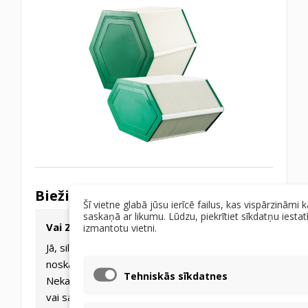
Bieži uzdotie jautājumi
Šī vietne glabā jūsu ierīcē failus, kas vispārzināmi 
saskaņā ar likumu. Lūdzu, piekrītiet sīkdatņu iestat
Vai ZERN EC-EX siltummaini var tīrīt?
izmantotu vietni.
Jā, siltummainis ir mazgājams. Tīriet,
noskalojot ar remdenu ūdeni (līdz 30°C).
Tehniskās sīkdatnes
Nekad neizmantojiet augstspiediena tīrītājus
vai saspiestu gaisu, jo tas var sabojāt