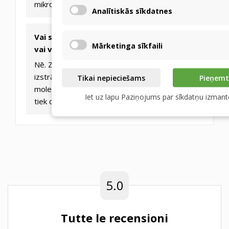
mikroporaino membrānu.
Analītiskās sīkdatnes
Vai siltummainis nes smakas no virtuves
Mārketinga sīkfaili
vai vannas istabas?
Nē. ZERN unikālā polimēra membrāna ir
izstrādāta tā, lai cauri varētu iziet tikai ūdens
Tikai nepieciešams
Pieņemt
molekulas. Smakas, gāzes un mikroorganismi
Iet uz lapu Paziņojums par sīkdatņu izman
tiek droši bloķēti caur membrānu.
5.0
Tutte le recensioni