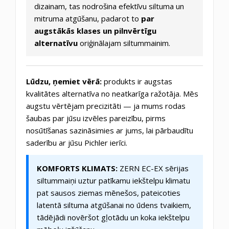
dizainam, tas nodrošina efektīvu siltuma un
mitruma atgūšanu, padarot to
par
augstākās klases un pilnvērtīgu
alternatīvu
oriģinālajam siltummainim.
Lūdzu, ņemiet vērā:
produkts ir augstas
kvalitātes alternatīva no neatkarīga ražotāja. Mēs
augstu vērtējam precizitāti — ja mums rodas
šaubas par jūsu izvēles pareizību, pirms
nosūtīšanas sazināsimies ar jums, lai pārbaudītu
saderību ar jūsu Pichler ierīci.
KOMFORTS KLIMATS:
ZERN EC-EX sērijas
siltummaiņi uztur patīkamu iekštelpu klimatu
pat sausos ziemas mēnešos, pateicoties
latentā siltuma atgūšanai no ūdens tvaikiem,
tādējādi novēršot gļotādu un koka iekštelpu