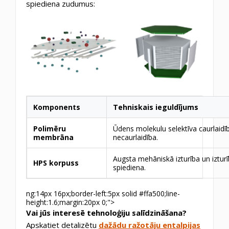
spiediena zudumus:
Komponents
Tehniskais ieguldījums
Polimēru
Ūdens molekulu selektīva caurlaid
membrāna
necaurlaidība.
Augsta mehāniskā izturība un iztur
HPS korpuss
spiediena.
ng:14px 16px;border-left:5px solid #ffa500;line-
height:1.6;margin:20px 0;">
Vai jūs interesē tehnoloģiju salīdzināšana?
Apskatiet detalizētu
dažādu ražotāju entalpijas