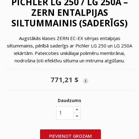
PICHLER LG 250 / LG 250A –
ZERN ENTALPIJAS
SILTUMMAINIS (SADERĪGS)
Augstākās klases ZERN EC-EX sērijas entalpijas
siltummainis, pilnībā saderīgs ar Pichler LG 250 un LG 250A
iekārtām. Pateicoties unikālajai polimēru membrānai,
nodrošina ļoti efektīvu siltuma un mitruma atgūšanu.
771,21 $
i
Daudzums
PIEVIENOT GROZAM