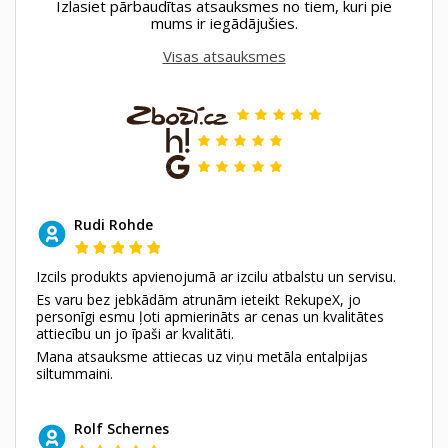
Izlasiet pārbaudītas atsauksmes no tiem, kuri pie
mums ir iegādājušies.
Visas atsauksmes
Rudi Rohde
Izcils produkts apvienojumā ar izcilu atbalstu un servisu.
Es varu bez jebkādām atrunām ieteikt RekupeX, jo
personīgi esmu ļoti apmierināts ar cenas un kvalitātes
attiecību un jo īpaši ar kvalitāti.
Mana atsauksme attiecas uz viņu metāla entalpijas
siltummaini.
Rolf Schernes