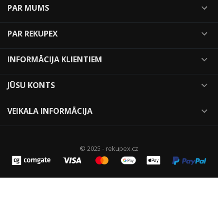
PAR MUMS

PAR REKUPEX

INFORMĀCIJA KLIENTIEM

JŪSU KONTS

VEIKALA INFORMĀCIJA

© 2025 - rekupex.cz