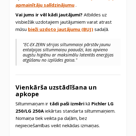
apmainītāju salīdzinājumu
.
Vai jums ir vēl kādi jautājumi?
Atbildes uz
visbiežāk uzdotajiem jautājumiem varat atrast
mūsu
bieži uzdoto jautājumu (BUJ)
sadaļā.
"EC-EX ZERN sērijas siltummaiņi pārstāv jaunu
entalpijas siltummaiņu paaudzi, kas apvieno
augstu higiēnu ar maksimālu latentās enerģijas
atgūšanu no izplūdes gaisa."
Vienkārša uzstādīšana un
apkope
Siltummaiņam ir
tādi paši izmēri
kā
Pichler LG
250/LG 250A
iekārtas standarta siltummaiņiem.
Nomaiņa tiek veikta pa daļām, bez
nepieciešamības veikt nekādas izmaiņas.