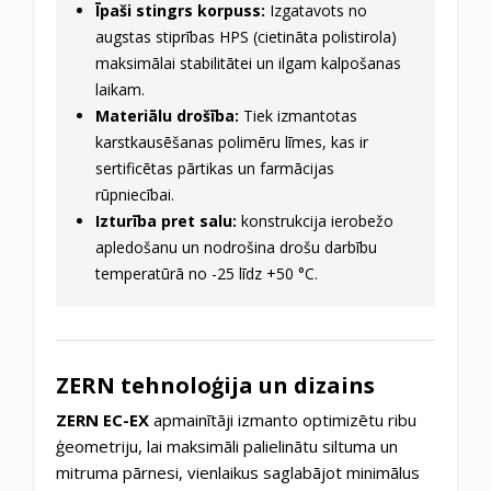
Īpaši stingrs korpuss:
Izgatavots no
augstas stiprības HPS (cietināta polistirola)
maksimālai stabilitātei un ilgam kalpošanas
laikam.
Materiālu drošība:
Tiek izmantotas
karstkausēšanas polimēru līmes, kas ir
sertificētas pārtikas un farmācijas
rūpniecībai.
Izturība pret salu:
konstrukcija ierobežo
apledošanu un nodrošina drošu darbību
temperatūrā no -25 līdz +50 °C.
ZERN tehnoloģija un dizains
ZERN EC-EX
apmainītāji izmanto optimizētu ribu
ģeometriju, lai maksimāli palielinātu siltuma un
mitruma pārnesi, vienlaikus saglabājot minimālus