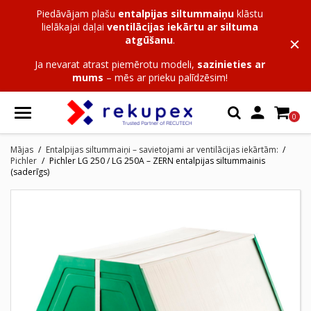
Piedāvājam plašu
entalpijas siltummaiņu
klāstu
lielākajai daļai
ventilācijas iekārtu ar siltuma
atgūšanu
.
Ja nevarat atrast piemērotu modeli,
sazinieties ar
mums
– mēs ar prieku palīdzēsim!

0
Mājas
Entalpijas siltummaiņi – savietojami ar ventilācijas iekārtām:
Pichler
Pichler LG 250 / LG 250A – ZERN entalpijas siltummainis
(saderīgs)