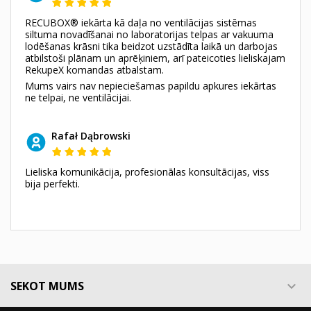
RECUBOX® iekārta kā daļa no ventilācijas sistēmas
siltuma novadīšanai no laboratorijas telpas ar vakuuma
lodēšanas krāsni tika beidzot uzstādīta laikā un darbojas
atbilstoši plānam un aprēķiniem, arī pateicoties lieliskajam
RekupeX komandas atbalstam.
Mums vairs nav nepieciešamas papildu apkures iekārtas
ne telpai, ne ventilācijai.
Rafał Dąbrowski
Lieliska komunikācija, profesionālas konsultācijas, viss
bija perfekti.
SEKOT MUMS
