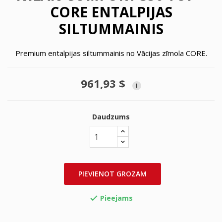
CORE ENTALPIJAS
SILTUMMAINIS
Premium entalpijas siltummainis no Vācijas zīmola CORE.
961,93 $
i
Daudzums
PIEVIENOT GROZAM
Pieejams
