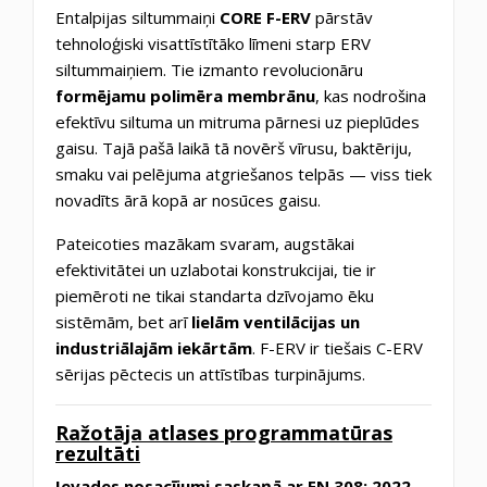
Entalpijas siltummaiņi
CORE F-ERV
pārstāv
tehnoloģiski visattīstītāko līmeni starp ERV
siltummaiņiem. Tie izmanto revolucionāru
formējamu polimēra membrānu
, kas nodrošina
efektīvu siltuma un mitruma pārnesi uz pieplūdes
gaisu. Tajā pašā laikā tā novērš vīrusu, baktēriju,
smaku vai pelējuma atgriešanos telpās — viss tiek
novadīts ārā kopā ar nosūces gaisu.
Pateicoties mazākam svaram, augstākai
efektivitātei un uzlabotai konstrukcijai, tie ir
piemēroti ne tikai standarta dzīvojamo ēku
sistēmām, bet arī
lielām ventilācijas un
industriālajām iekārtām
. F-ERV ir tiešais C-ERV
sērijas pēctecis un attīstības turpinājums.
Ražotāja atlases programmatūras
rezultāti
Ievades nosacījumi saskaņā ar EN 308: 2022