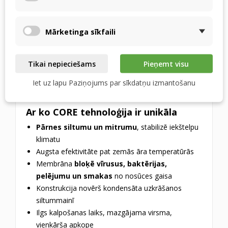
Zemāks enerģijas patēriņš atkausēšanas laikā →
mazāk kondensāta
Mārketinga sīkfaili
Videi draudzīgāks, labāka materiālu pārstrādes
iespēja
Apbalvots ar
PLUS X AWARD
par inovāciju,
Tikai nepieciešams
Pieņemt visu
kvalitāti, lietošanas komfortu, funkcionalitāti un
Iet uz lapu Paziņojums par sīkdatņu izmantošanu
ekoloģiju
Ar ko CORE tehnoloģija ir unikāla
Pārnes siltumu un mitrumu
, stabilizē iekštelpu
klimatu
Augsta efektivitāte pat zemās āra temperatūrās
Membrāna
bloķē vīrusus, baktērijas,
pelējumu un smakas
no nosūces gaisa
Konstrukcija novērš kondensāta uzkrāšanos
siltummainī
Ilgs kalpošanas laiks, mazgājama virsma,
vienkārša apkope