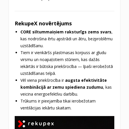
RekupeX novērtējums
CORE siltummaiņiem raksturīgs zems svars
,
kas nodrošina ērtu apstrādi un ātru, bezproblēmu
uzstādīšanu.
Tiem ir vienkāršs plastmasas korpuss ar gludu
virsmu un noapaļotiem stūriem, kas dažās
iekārtās ir būtiska priekšrocība — īpaši ierobežotā
uzstādīšanas telpā.
Vēl viena priekšrocība ir
augsta efektivitāte
kombinācijā ar zemu spiediena zudumu
, kas
veicina energoefektīvu darbību.
Trūkums ir pieejamība tikai ierobežotam
ventilācijas iekārtu skaitam.