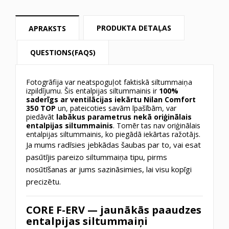
PRODUKTA DETAĻAS
APRAKSTS
QUESTIONS(FAQS)
Fotogrāfija var neatspoguļot faktiskā siltummaiņa
izpildījumu. Šis entalpijas siltummainis ir
100%
saderīgs ar ventilācijas iekārtu
Nilan Comfort
350 TOP
un, pateicoties savām īpašībām, var
piedāvāt
labākus parametrus nekā oriģinālais
entalpijas siltummainis
. Tomēr tas nav oriģinālais
entalpijas siltummainis, ko piegādā iekārtas ražotājs.
Ja mums radīsies jebkādas šaubas par to, vai esat
pasūtījis pareizo siltummaiņa tipu, pirms
nosūtīšanas ar jums sazināsimies, lai visu kopīgi
precizētu.
CORE F-ERV — jaunākās paaudzes
entalpijas siltummaiņi