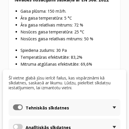
Gaisa plūsma: 150 m3/h.
Āra gaisa temperatūra: 5 °C
Āra gaisa relatīvais mitrums: 72 %
Nosūces gaisa temperatūra: 25 °C
Nosūces gaisa relatīvais mitrums: 50 %
Spiediena zudums: 30 Pa
Temperatūras efektivitāte: 83,2%
Mitruma atgūšanas efektivitāte: 69,6%
Šī vietne glabā jūsu ierīcē failus, kas vispārzināmi kā
F-ERV priekšrocības salīdzinājumā ar
sīkdatnes, saskaņā ar likumu. Lūdzu, piekrītiet sīkdatņu
C-ERV
iestatījumiem, lai izmantotu vietni.
Būtiski
augstāka efektivitāte
siltuma un
mitruma pārnesē
Jaunās paaudzes formējama membrāna
=
Tehniskās sīkdatnes
mazāki spiediena zudumi
Vieglāka konstrukcija →
vienkāršāka apstrāde
Analītiskās sīkdatnes
un uzstādīšana