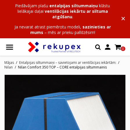
Piedāvājam plašu
entalpijas siltummaiņu
klāstu
lielākajai daļai
ventilācijas iekārtu ar siltuma
atgūšanu
.
Ja nevarat atrast piemērotu modeli,
sazinieties ar
mums
– mēs ar prieku palīdzēsim!

0
Mājas
Entalpijas siltummaiņi – savietojami ar ventilācijas iekārtām:
Nilan
Nilan Comfort 350 TOP – CORE entalpijas siltummainis