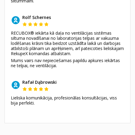
siltummaini.
Rolf Schernes
RECUBOX® iekārta kā daļa no ventilācijas sistēmas
siltuma novadīšanai no laboratorijas telpas ar vakuuma
lodēšanas krāsni tika beidzot uzstādīta laikā un darbojas
atbilstoši plānam un aprēķiniem, arī pateicoties lieliskajam
RekupeX komandas atbalstam.
Mums vairs nav nepieciešamas papildu apkures iekārtas
ne telpai, ne ventilācijai.
Rafał Dąbrowski
Lieliska komunikācija, profesionālas konsultācijas, viss
bija perfekti.