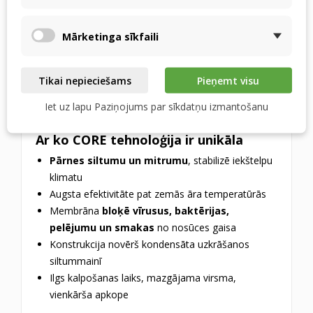
Zemāks enerģijas patēriņš atkausēšanas laikā →
mazāk kondensāta
Videi draudzīgāks, labāka materiālu pārstrādes
Mārketinga sīkfaili
iespēja
Apbalvots ar
PLUS X AWARD
par inovāciju,
Tikai nepieciešams
Pieņemt visu
kvalitāti, lietošanas komfortu, funkcionalitāti un
ekoloģiju
Iet uz lapu Paziņojums par sīkdatņu izmantošanu
Ar ko CORE tehnoloģija ir unikāla
Pārnes siltumu un mitrumu
, stabilizē iekštelpu
klimatu
Augsta efektivitāte pat zemās āra temperatūrās
Membrāna
bloķē vīrusus, baktērijas,
pelējumu un smakas
no nosūces gaisa
Konstrukcija novērš kondensāta uzkrāšanos
siltummainī
Ilgs kalpošanas laiks, mazgājama virsma,
vienkārša apkope