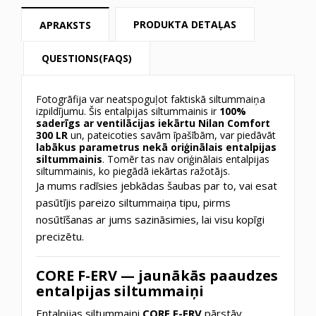
PRODUKTA DETAĻAS
APRAKSTS
QUESTIONS(FAQS)
Fotogrāfija var neatspoguļot faktiskā siltummaiņa
izpildījumu. Šis entalpijas siltummainis ir
100%
saderīgs ar ventilācijas iekārtu
Nilan Comfort
300 LR
un, pateicoties savām īpašībām, var piedāvāt
labākus parametrus nekā oriģinālais entalpijas
siltummainis
. Tomēr tas nav oriģinālais entalpijas
siltummainis, ko piegādā iekārtas ražotājs.
Ja mums radīsies jebkādas šaubas par to, vai esat
pasūtījis pareizo siltummaiņa tipu, pirms
nosūtīšanas ar jums sazināsimies, lai visu kopīgi
precizētu.
CORE F-ERV — jaunākās paaudzes
entalpijas siltummaiņi
Entalpijas siltummaiņi
CORE F-ERV
pārstāv