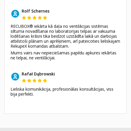
Rolf Schernes
RECUBOX® iekārta kā daļa no ventilācijas sistēmas
siltuma novadīšanai no laboratorijas telpas ar vakuuma
lodēšanas krāsni tika beidzot uzstādīta laikā un darbojas
atbilstoši plānam un aprēķiniem, arī pateicoties lieliskajam
RekupeX komandas atbalstam.
Mums vairs nav nepieciešamas papildu apkures iekārtas
ne telpai, ne ventilācijai.
Rafał Dąbrowski
Lieliska komunikācija, profesionālas konsultācijas, viss
bija perfekti.