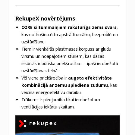
RekupeX novērtējums
CORE siltummaiņiem raksturīgs zems svars
,
kas nodrošina ērtu apstrādi un ātru, bezproblēmu
uzstādīšanu.
Tiem ir vienkāršs plastmasas korpuss ar gludu
virsmu un noapaļotiem stūriem, kas dažās
iekārtās ir būtiska priekšrocība — īpaši ierobežotā
uzstādīšanas telpā.
Vēl viena priekšrocība ir
augsta efektivitāte
kombinācijā ar zemu spiediena zudumu
, kas
veicina energoefektīvu darbību.
Trūkums ir pieejamība tikai ierobežotam
ventilācijas iekārtu skaitam.