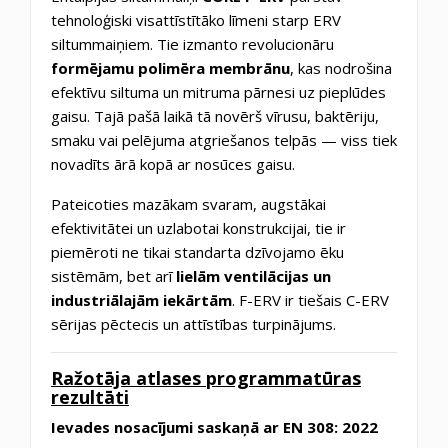
tehnoloģiski visattīstītāko līmeni starp ERV
siltummaiņiem. Tie izmanto revolucionāru
formējamu polimēra membrānu
, kas nodrošina
efektīvu siltuma un mitruma pārnesi uz pieplūdes
gaisu. Tajā pašā laikā tā novērš vīrusu, baktēriju,
smaku vai pelējuma atgriešanos telpās — viss tiek
novadīts ārā kopā ar nosūces gaisu.
Pateicoties mazākam svaram, augstākai
efektivitātei un uzlabotai konstrukcijai, tie ir
piemēroti ne tikai standarta dzīvojamo ēku
sistēmām, bet arī
lielām ventilācijas un
industriālajām iekārtām
. F-ERV ir tiešais C-ERV
sērijas pēctecis un attīstības turpinājums.
Ražotāja atlases programmatūras
rezultāti
Ievades nosacījumi saskaņā ar EN 308: 2022