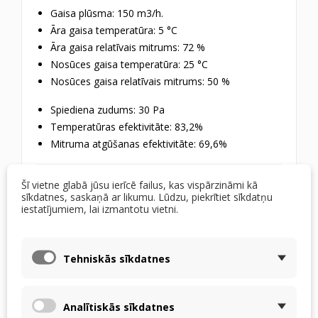
Gaisa plūsma: 150 m3/h.
Āra gaisa temperatūra: 5 °C
Āra gaisa relatīvais mitrums: 72 %
Nosūces gaisa temperatūra: 25 °C
Nosūces gaisa relatīvais mitrums: 50 %
Spiediena zudums: 30 Pa
Temperatūras efektivitāte: 83,2%
Mitruma atgūšanas efektivitāte: 69,6%
F-ERV priekšrocības salīdzinājumā ar
Šī vietne glabā jūsu ierīcē failus, kas vispārzināmi kā
C-ERV
sīkdatnes, saskaņā ar likumu. Lūdzu, piekrītiet sīkdatņu
iestatījumiem, lai izmantotu vietni.
Būtiski
augstāka efektivitāte
siltuma un
mitruma pārnesē
Jaunās paaudzes formējama membrāna
=
Tehniskās sīkdatnes
mazāki spiediena zudumi
Vieglāka konstrukcija →
vienkāršāka apstrāde
un uzstādīšana
Analītiskās sīkdatnes