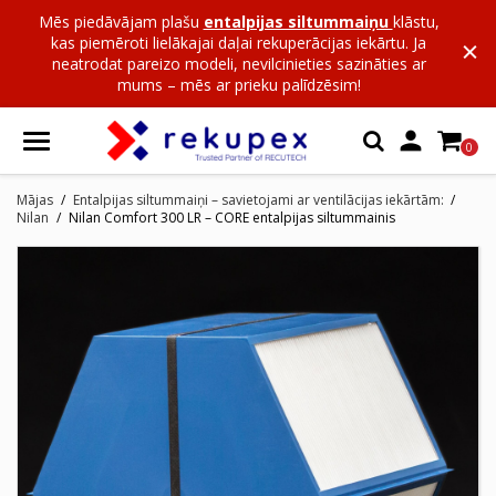
Mēs piedāvājam plašu
entalpijas siltummaiņu
klāstu,
kas piemēroti lielākajai daļai rekuperācijas iekārtu. Ja
neatrodat pareizo modeli, nevilcinieties sazināties ar
mums – mēs ar prieku palīdzēsim!

0
Mājas
Entalpijas siltummaiņi – savietojami ar ventilācijas iekārtām:
Nilan
Nilan Comfort 300 LR – CORE entalpijas siltummainis