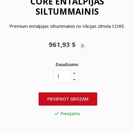
CORE ENTALPIJAS
SILTUMMAINIS
Premium entalpijas siltummainis no Vācijas zīmola CORE.
961,93 $
i
Daudzums
PIEVIENOT GROZAM
Pieejams
